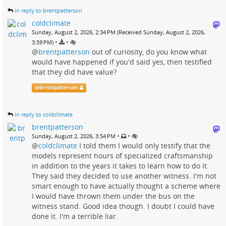
in reply to brentpatterson
coldclimate
Sunday, August 2, 2026, 2:34 PM (Received Sunday, August 2, 2026,
•
•
3:59 PM)
@
brentpatterson
out of curiosity, do you know what
would have happened if you'd said yes, then testified
that they did have value?
@
brentpatterson
in reply to coldclimate
brentpatterson
•
•
Sunday, August 2, 2026, 3:54 PM
@
coldclimate
I told them I would only testify that the
models represent hours of specialized craftsmanship
in addition to the years it takes to learn how to do it.
They said they decided to use another witness. I'm not
smart enough to have actually thought a scheme where
I would have thrown them under the bus on the
witness stand. Good idea though. I doubt I could have
done it. I'm a terrible liar.