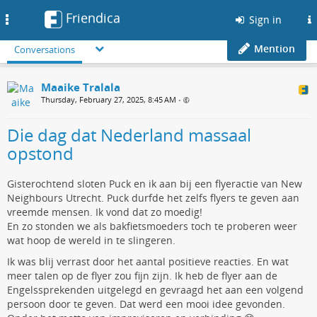
Friendica
Toggle
Sign in
navigation
Mention
Conversations
Maaike Tralala
Thursday, February 27, 2025, 8:45 AM
•
Die dag dat Nederland massaal
opstond
Gisterochtend sloten Puck en ik aan bij een flyeractie van New
Neighbours Utrecht. Puck durfde het zelfs flyers te geven aan
vreemde mensen. Ik vond dat zo moedig!
En zo stonden we als bakfietsmoeders toch te proberen weer
wat hoop de wereld in te slingeren.
Ik was blij verrast door het aantal positieve reacties. En wat
meer talen op de flyer zou fijn zijn. Ik heb de flyer aan de
Engelssprekenden uitgelegd en gevraagd het aan een volgend
persoon door te geven. Dat werd een mooi idee gevonden.