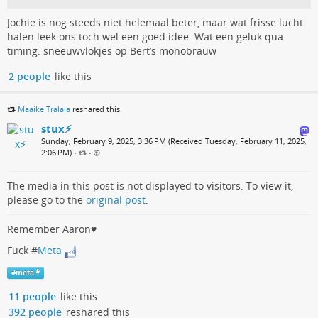
Jochie is nog steeds niet helemaal beter, maar wat frisse lucht
halen leek ons toch wel een goed idee. Wat een geluk qua
timing: sneeuwvlokjes op Bert’s monobrauw
2 people
like this
Maaike Tralala
reshared this.
stux⚡️
Sunday, February 9, 2025, 3:36 PM (Received Tuesday, February 11, 2025,
2:06 PM)
•
•
The media in this post is not displayed to visitors. To view it,
please go to the
original post
.
Remember Aaron♥️
Fuck #
Meta
#
meta
11 people
like this
392 people
reshared this