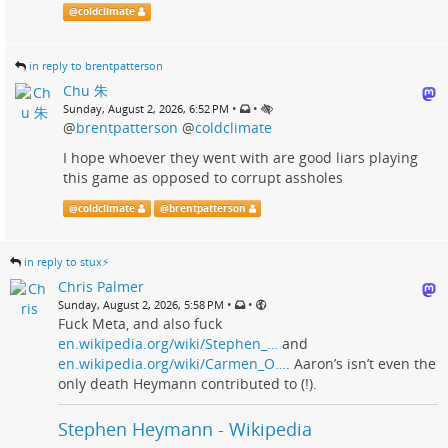
@
coldclimate
in reply to brentpatterson
Chu 朱
•
•
Sunday, August 2, 2026, 6:52 PM
@
brentpatterson
@
coldclimate
I hope whoever they went with are good liars playing
this game as opposed to corrupt assholes
@
coldclimate
@
brentpatterson
in reply to stux⚡️
Chris Palmer
•
•
Sunday, August 2, 2026, 5:58 PM
Fuck Meta, and also fuck
en.wikipedia.org/wiki/Stephen_…
and
en.wikipedia.org/wiki/Carmen_O…
. Aaron’s isn’t even the
only death Heymann contributed to (!).
Stephen Heymann - Wikipedia