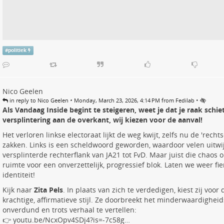
#
politiek
Nico Geelen
•
•
in reply to Nico Geelen
Monday, March 23, 2026, 4:14 PM from Fedilab
Als Vandaag Inside begint te steigeren, weet je dat je raak schie
versplintering aan de overkant, wij kiezen voor de aanval!
Het verloren linkse electoraat lijkt de weg kwijt, zelfs nu de 'recht
zakken. Links is een scheldwoord geworden, waardoor velen uitwi
versplinterde rechterflank van JA21 tot FvD. Maar juist die chaos o
ruimte voor een onverzettelijk, progressief blok. Laten we weer fier
identiteit!
Kijk naar
Zita Pels
. In plaats van zich te verdedigen, kiest zij voo
krachtige, affirmatieve stijl. Ze doorbreekt het minderwaardighe
onverdund en trots verhaal te vertellen:
👉
youtu.be/NcxOpv4SDj4?is=-7c58g…