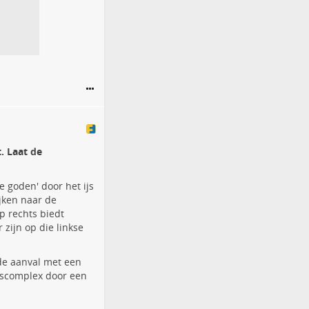
t. Laat de
se goden' door het ijs
jken naar de
p rechts biedt
 zijn op die linkse
r de aanval met een
idscomplex door een