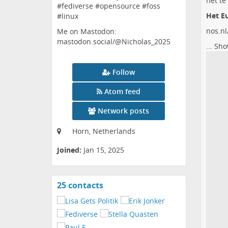
het te
#fediverse #opensource #foss
Het Eu
#linux
nos.nl
Me on Mastodon:
mastodon.social/@Nicholas_2025
...
Sho
Follow
Atom feed
Network posts
Horn, Netherlands
Joined:
Jan 15, 2025
25 contacts
View
contacts