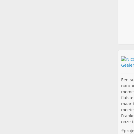
Een st
natuur
momen
fluist
maar i
moeten
Frankr
onze t
#
proj