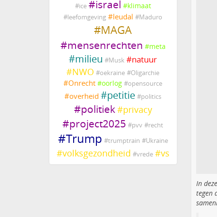
#
israel
#
klimaat
#
ice
#
leudal
#
leefomgeving
#
Maduro
#
MAGA
#
mensenrechten
#
meta
#
milieu
#
natuur
#
Musk
#
NWO
#
oekraine
#
Oligarchie
#
Onrecht
#
oorlog
#
opensource
#
petitie
#
overheid
#
politics
#
politiek
#
privacy
#
project2025
#
pvv
#
recht
#
Trump
#
trumptrain
#
Ukraine
#
volksgezondheid
#
vs
#
vrede
In deze
tegen 
samenl