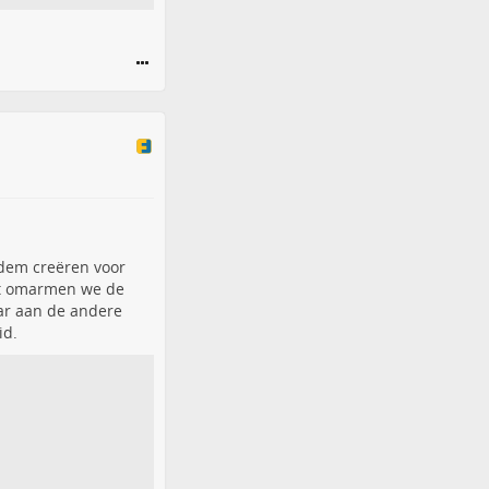
dem creëren voor
nt omarmen we de
ar aan de andere
id.