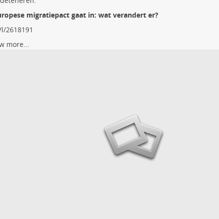
 deteneren.
ropese migratiepact gaat in: wat verandert er?
/l/2618191
w more...