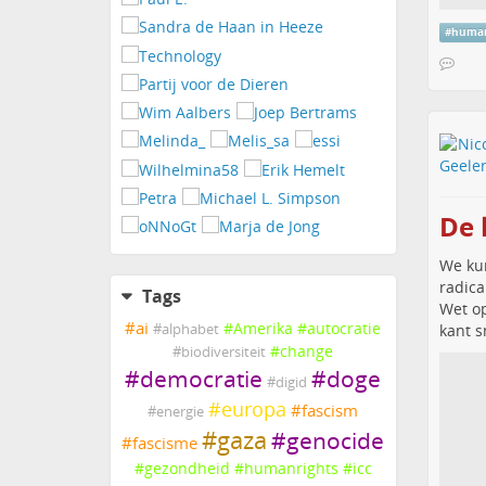
#
human
De 
We kun
radica
Tags
Wet op
#
ai
#
Amerika
#
autocratie
kant s
#
alphabet
#
change
#
biodiversiteit
#
democratie
#
doge
#
digid
#
europa
#
fascism
#
energie
#
gaza
#
genocide
#
fascisme
#
gezondheid
#
humanrights
#
icc