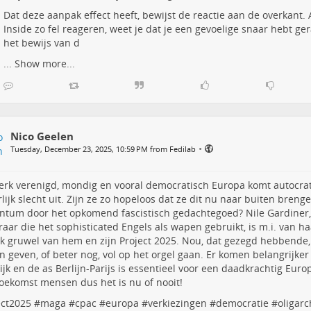
Dat deze aanpak effect heeft, bewijst de reactie aan de overkant. 
Inside zo fel reageren, weet je dat je een gevoelige snaar hebt ger
het bewijs van d
...
Show more...
Nico Geelen
•
Tuesday, December 23, 2025, 10:59 PM from Fedilab
erk verenigd, mondig en vooral democratisch Europa komt autocra
lijk slecht uit. Zijn ze zo hopeloos dat ze dit nu naar buiten breng
tum door het opkomend fascistisch gedachtegoed? Nile Gardiner
eraar die het sophisticated Engels als wapen gebruikt, is m.i. van ha
k gruwel van hem en zijn Project 2025. Nou, dat gezegd hebbende, 
 geven, of beter nog, vol op het orgel gaan. Er komen belangrijker
ijk en de as Berlijn-Parijs is essentieel voor een daadkrachtig Euro
oekomst mensen dus het is nu of nooit!
ect2025
#
maga
#
cpac
#
europa
#
verkiezingen
#
democratie
#
oligarc