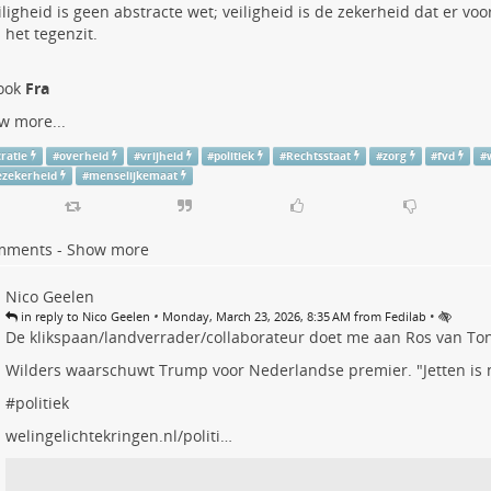
iligheid is geen abstracte wet; veiligheid is de zekerheid dat er vo
s het tegenzit.
 ook
Fra
w more...
ratie
#
overheid
#
vrijheid
#
politiek
#
Rechtsstaat
#
zorg
#
fvd
#
ezekerheid
#
menselijkemaat
mments - Show more
Nico Geelen
•
•
in reply to Nico Geelen
Monday, March 23, 2026, 8:35 AM from Fedilab
De klikspaan/landverrader/collaborateur doet me aan Ros van To
Wilders waarschuwt Trump voor Nederlandse premier. "Jetten is n
#
politiek
welingelichtekringen.nl/politi…