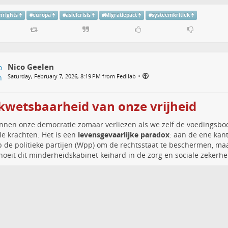
rights
#
europa
#
asielcrisis
#
Migratiepact
#
systeemkritiek
Nico Geelen
•
Saturday, February 7, 2026, 8:19 PM from Fedilab
kwetsbaarheid van onze vrijheid
nen onze democratie zomaar verliezen als we zelf de voedingsbo
le krachten. Het is een
levensgevaarlijke paradox
: aan de ene ka
 de politieke partijen (Wpp) om de rechtsstaat te beschermen, ma
noeit dit minderheidskabinet keihard in de zorg en sociale zekerhe