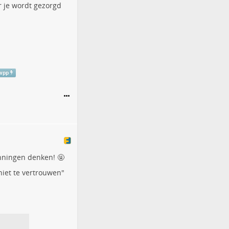
or je wordt gezorgd
wpp
nningen denken! 🤬
iet te vertrouwen"