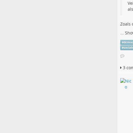
Ve
al
Zoals
...
Sho
#
democ
#
social
3 co