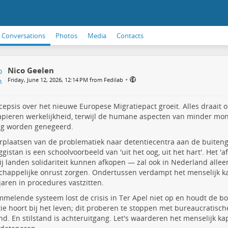
Conversations
Photos
Media
Contacts
Nico Geelen
•
Friday, June 12, 2026, 12:14 PM from Fedilab
cepsis over het nieuwe Europese Migratiepact groeit. Alles draait 
pieren werkelijkheid, terwijl de humane aspecten van minder m
ig worden genegeerd.
rplaatsen van de problematiek naar detentiecentra aan de buiteng
gistan is een schoolvoorbeeld van 'uit het oog, uit het hart'. Het '
j landen solidariteit kunnen afkopen — zal ook in Nederland alle
happelijke onrust zorgen. Ondertussen verdampt het menselijk k
 jaren in procedures vastzitten.
mmelende systeem lost de crisis in Ter Apel niet op en houdt de boo
ie hoort bij het leven; dit proberen te stoppen met bureaucratisc
and. En stilstand is achteruitgang. Let's waarderen het menselijk kap