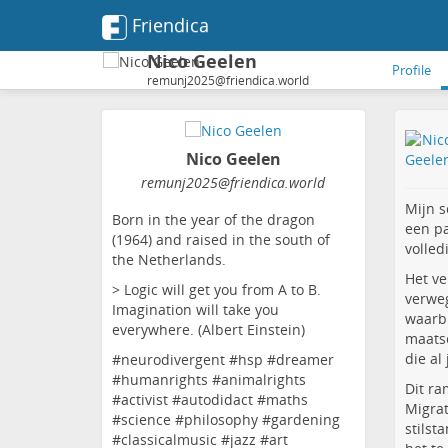
Friendica
Nico Geelen
Profile
remunj2025@friendica.world
Nico Geelen
remunj2025
@friendica
.world
Mijn s
Born in the year of the dragon
een pa
(1964) and raised in the south of
volled
the Netherlands.
Het ve
> Logic will get you from A to B.
verweg
Imagination will take you
waarbi
everywhere. (Albert Einstein)
maatsc
die al
#neurodivergent #hsp #dreamer
#humanrights #animalrights
Dit ra
#activist #autodidact #maths
Migrat
#science #philosophy #gardening
stilst
#classicalmusic #jazz #art