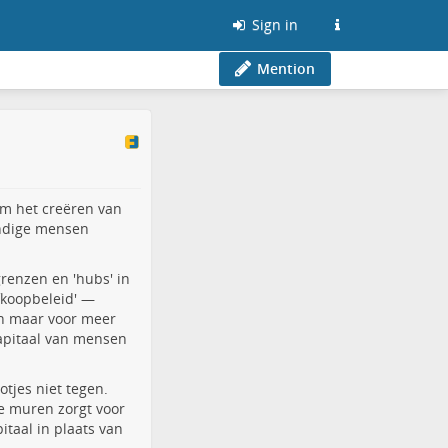
Sign in
Mention
om het creëren van
ondige mensen
renzen en 'hubs' in
afkoopbeleid' —
en maar voor meer
apitaal van mensen
tjes niet tegen.
he muren zorgt voor
itaal in plaats van