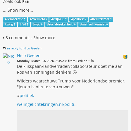
Zoals ook
Fra
...
Show more...
#
democratie
#
overheid
#
vrijheid
#
politiek
#
Rechtsstaat
#
zorg
#
fvd
#
wpp
#
socialezekerheid
#
menselijkemaat
3 comments - Show more
in reply to Nico Geelen
Nico Geelen
•
Monday, March 23, 2026, 8:35 AM from Fedilab
De klikspaan/landverrader/collaborateur doet me aan
Ros van Tonningen denken! 🤬
Wilders waarschuwt Trump voor Nederlandse premier.
"Jetten is niet te vertrouwen"
#
politiek
welingelichtekringen.nl/politi…