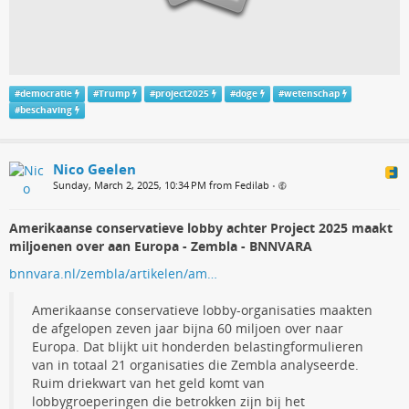
#
democratie
#
Trump
#
project2025
#
doge
#
wetenschap
#
beschaving
Nico Geelen
Sunday, March 2, 2025, 10:34 PM from Fedilab
•
Amerikaanse conservatieve lobby achter Project 2025 maakt
miljoenen over aan Europa - Zembla - BNNVARA
bnnvara.nl/zembla/artikelen/am…
Amerikaanse conservatieve lobby-organisaties maakten
de afgelopen zeven jaar bijna 60 miljoen over naar
Europa. Dat blijkt uit honderden belastingformulieren
van in totaal 21 organisaties die Zembla analyseerde.
Ruim driekwart van het geld komt van
lobbygroeperingen die betrokken zijn bij het