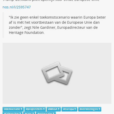
nos.nl/l/2595747
"Ik zie geen enkel toekomstscenario waarin Europa beter
af is mét het voortbestaan van de Europese Unie dan
zonder", zegt Nile Gardiner, Europadirecteur van de
Heritage Foundation.
#
democratie
#
project2025
#
MAGA
#
europa
#
verkiezingen
#
Oligarchie
#
cpac
#
autocratie