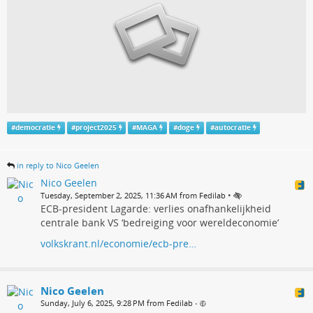
#
democratie
#
project2025
#
MAGA
#
doge
#
autocratie
in reply to Nico Geelen
Nico Geelen
•
Tuesday, September 2, 2025, 11:36 AM from Fedilab
ECB-president Lagarde: verlies onafhankelijkheid
centrale bank VS ‘bedreiging voor wereldeconomie’
volkskrant.nl/economie/ecb-pre…
Nico Geelen
Sunday, July 6, 2025, 9:28 PM from Fedilab
•