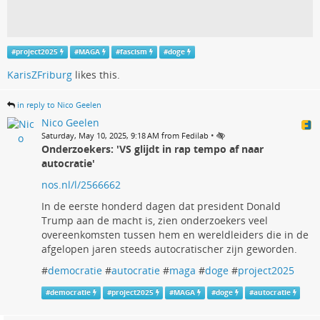
#
project2025
#
MAGA
#
fascism
#
doge
KarisZFriburg
likes this.
in reply to Nico Geelen
Nico Geelen
•
Saturday, May 10, 2025, 9:18 AM from Fedilab
Onderzoekers: 'VS glijdt in rap tempo af naar
autocratie'
nos.nl/l/2566662
In de eerste honderd dagen dat president Donald
Trump aan de macht is, zien onderzoekers veel
overeenkomsten tussen hem en wereldleiders die in de
afgelopen jaren steeds autocratischer zijn geworden.
#
democratie
#
autocratie
#
maga
#
doge
#
project2025
#
democratie
#
project2025
#
MAGA
#
doge
#
autocratie