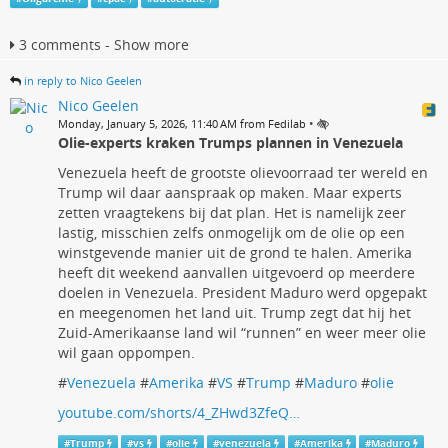
3 comments - Show more
in reply to Nico Geelen
Nico Geelen
•
Monday, January 5, 2026, 11:40 AM from Fedilab
Olie-experts kraken Trumps plannen in Venezuela
Venezuela heeft de grootste olievoorraad ter wereld en
Trump wil daar aanspraak op maken. Maar experts
zetten vraagtekens bij dat plan. Het is namelijk zeer
lastig, misschien zelfs onmogelijk om de olie op een
winstgevende manier uit de grond te halen. Amerika
heeft dit weekend aanvallen uitgevoerd op meerdere
doelen in Venezuela. President Maduro werd opgepakt
en meegenomen het land uit. Trump zegt dat hij het
Zuid-Amerikaanse land wil “runnen” en weer meer olie
wil gaan oppompen.
#
Venezuela
#
Amerika
#
VS
#
Trump
#
Maduro
#
olie
youtube.com/shorts/4_ZHwd3ZfeQ…
#
Trump
#
vs
#
olie
#
venezuela
#
Amerika
#
Maduro