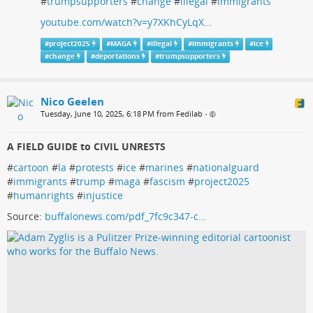
#
trumpsupporters
#
change
#
illegal
#
immigrants
youtube.com/watch?v=y7XKhCyLqX…
#
project2025
#
MAGA
#
illegal
#
immigrants
#
ice
#
change
#
deportations
#
trumpsupporters
Nico Geelen
Tuesday, June 10, 2025, 6:18 PM from Fedilab
•
A FIELD GUIDE to CIVIL UNRESTS
#
cartoon
#
la
#
protests
#
ice
#
marines
#
nationalguard
#
immigrants
#
trump
#
maga
#
fascism
#
project2025
#
humanrights
#
injustice
Source:
buffalonews.com/pdf_7fc9c347-c…