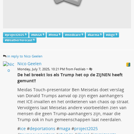
#
project2025
#
MAGA
#
fema
#
medicare
#
karma
#
doge
#
WeatherForecast
in reply to Nico Geelen
Nico Geelen
•
Monday, July 7, 2025, 10:21 PM from Fedilab
De hel breekt los als Trump het op de ZIJNEN heeft
gemunt!!
Meidas Touch-presentator Ben Meiselas doet verslag
van Donald Trumps aanval op zijn eigen aanhangers
met ICE-invallen en het ontketenen van chaos op straat.
Vervolgens laat Meiselas andere voorbeelden zien van
mensen die geen Trump-aanhangers zijn, maar die
Trump ook in hun gemeenschappen laat neerdalen.
#
ice
#
deportations
#
maga
#
project2025