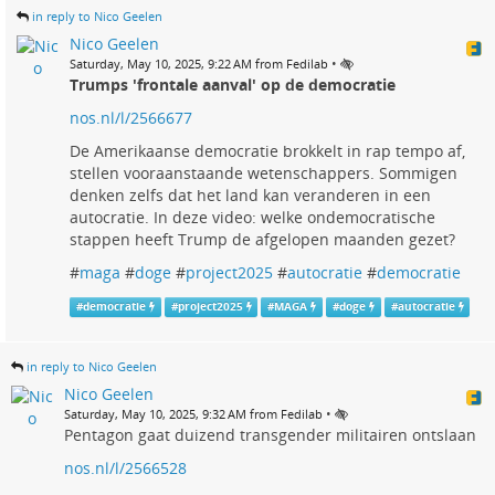
in reply to Nico Geelen
Nico Geelen
•
Saturday, May 10, 2025, 9:22 AM from Fedilab
Trumps 'frontale aanval' op de democratie
nos.nl/l/2566677
De Amerikaanse democratie brokkelt in rap tempo af,
stellen vooraanstaande wetenschappers. Sommigen
denken zelfs dat het land kan veranderen in een
autocratie. In deze video: welke ondemocratische
stappen heeft Trump de afgelopen maanden gezet?
#
maga
#
doge
#
project2025
#
autocratie
#
democratie
#
democratie
#
project2025
#
MAGA
#
doge
#
autocratie
in reply to Nico Geelen
Nico Geelen
•
Saturday, May 10, 2025, 9:32 AM from Fedilab
Pentagon gaat duizend transgender militairen ontslaan
nos.nl/l/2566528