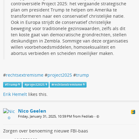
controversiële Project 2025: het vergaande strategische
plan om president Trump te helpen om Amerika te
transformeren naar een conservatief christelijke natie.
Ook in Europa strijdt de conservatief christelijke
beweging voor traditionele gezinswaarden, zelfs als dit
ten koste gaat van democratische grondrechten, stellen
deskundigen in Zembla. Sommige van deze organisaties
willen voorbehoedsmiddelen, homoseksualiteit en
abortus verbieden en scheiden moeilijker maken.
#
rechtsextremisme
#
project2025
#
trump
#
Trump
#
project2025
#
rechtsextremisme
Erik Hemelt
likes this.
Nico Geelen
Friday, January 31, 2025, 10:59 PM from Fedilab
•
Zorgen over benoeming nieuwe FBI-baas