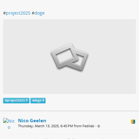
#
project2025
#
doge
#
project2025
#
doge
Nico Geelen
Thursday, March 13, 2025, 6:45 PM from Fedilab
•