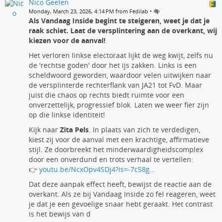
Nico Geelen
•
Monday, March 23, 2026, 4:14 PM from Fedilab
Als Vandaag Inside begint te steigeren, weet je dat je
raak schiet. Laat de versplintering aan de overkant, wij
kiezen voor de aanval!
Het verloren linkse electoraat lijkt de weg kwijt, zelfs nu
de 'rechtse goden' door het ijs zakken. Links is een
scheldwoord geworden, waardoor velen uitwijken naar
de versplinterde rechterflank van JA21 tot FvD. Maar
juist die chaos op rechts biedt ruimte voor een
onverzettelijk, progressief blok. Laten we weer fier zijn
op die linkse identiteit!
Kijk naar
Zita Pels
. In plaats van zich te verdedigen,
kiest zij voor de aanval met een krachtige, affirmatieve
stijl. Ze doorbreekt het minderwaardigheidscomplex
door een onverdund en trots verhaal te vertellen:
👉
youtu.be/NcxOpv4SDj4?is=-7c58g…
Dat deze aanpak effect heeft, bewijst de reactie aan de
overkant. Als ze bij Vandaag Inside zo fel reageren, weet
je dat je een gevoelige snaar hebt geraakt. Het contrast
is het bewijs van d