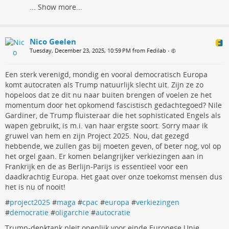
...
Show more...
Nico Geelen
Tuesday, December 23, 2025, 10:59 PM from Fedilab
•
Een sterk verenigd, mondig en vooral democratisch Europa
komt autocraten als Trump natuurlijk slecht uit. Zijn ze zo
hopeloos dat ze dit nu naar buiten brengen of voelen ze het
momentum door het opkomend fascistisch gedachtegoed? Nile
Gardiner, de Trump fluisteraar die het sophisticated Engels als
wapen gebruikt, is m.i. van haar ergste soort. Sorry maar ik
gruwel van hem en zijn Project 2025. Nou, dat gezegd
hebbende, we zullen gas bij moeten geven, of beter nog, vol op
het orgel gaan. Er komen belangrijker verkiezingen aan in
Frankrijk en de as Berlijn-Parijs is essentieel voor een
daadkrachtig Europa. Het gaat over onze toekomst mensen dus
het is nu of nooit!
#
project2025
#
maga
#
cpac
#
europa
#
verkiezingen
#
democratie
#
oligarchie
#
autocratie
Trump-denktank pleit openlijk voor einde Europese Unie