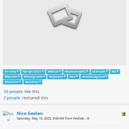
#
Trump
#
project2025
#
MAGA
#
humanrights
#
cartoon
#
la
#
fascism
#
immigrants
#
injustice
#
ice
#
nationalguard
#
marines
#
protests
10 people
like this
2 people
reshared this
Nico Geelen
Saturday, May 10, 2025, 9:06 AM from Fedilab
•