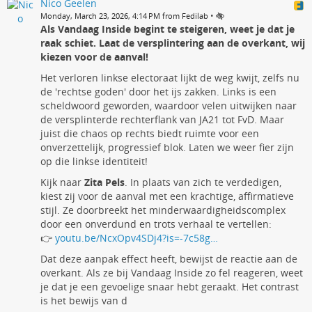
Nico Geelen
•
Monday, March 23, 2026, 4:14 PM from Fedilab
Als Vandaag Inside begint te steigeren, weet je dat je
raak schiet. Laat de versplintering aan de overkant, wij
kiezen voor de aanval!
Het verloren linkse electoraat lijkt de weg kwijt, zelfs nu
de 'rechtse goden' door het ijs zakken. Links is een
scheldwoord geworden, waardoor velen uitwijken naar
de versplinterde rechterflank van JA21 tot FvD. Maar
juist die chaos op rechts biedt ruimte voor een
onverzettelijk, progressief blok. Laten we weer fier zijn
op die linkse identiteit!
Kijk naar
Zita Pels
. In plaats van zich te verdedigen,
kiest zij voor de aanval met een krachtige, affirmatieve
stijl. Ze doorbreekt het minderwaardigheidscomplex
door een onverdund en trots verhaal te vertellen:
👉
youtu.be/NcxOpv4SDj4?is=-7c58g…
Dat deze aanpak effect heeft, bewijst de reactie aan de
overkant. Als ze bij Vandaag Inside zo fel reageren, weet
je dat je een gevoelige snaar hebt geraakt. Het contrast
is het bewijs van d