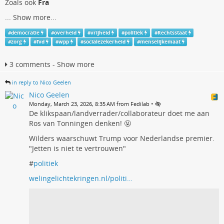
Zoals ook
Fra
...
Show more...
#
democratie
#
overheid
#
vrijheid
#
politiek
#
Rechtsstaat
#
zorg
#
fvd
#
wpp
#
socialezekerheid
#
menselijkemaat
3 comments - Show more
in reply to Nico Geelen
Nico Geelen
•
Monday, March 23, 2026, 8:35 AM from Fedilab
De klikspaan/landverrader/collaborateur doet me aan
Ros van Tonningen denken! 🤬
Wilders waarschuwt Trump voor Nederlandse premier.
"Jetten is niet te vertrouwen"
#
politiek
welingelichtekringen.nl/politi…