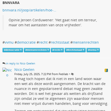
BNNVARA
bnnvara.nl/joop/artikelen/hoe-…
Opinie Jeroen Corduwener: 'Het gaat niet om terreur,
maar om het aantasten van onze vrijheden'.
#
vvmu
#
democratie
#
recht
#
rechtsstaat
#
mensenrechten
#
democratie
#
mensenrechten
#
recht
#
Rechtsstaat
#
vvmu
in reply to Nico Geelen
Nico Geelen
•
Friday, July 25, 2025, 7:22 PM from Fedilab
Ik mag toch hopen dat ik niet in een land woon waar
een wet als deze wordt aangenomen. De kracht van de
nuance in een gepolariseerd debat mag geen zwakte
worden. Dit is wel het gevaar als wetten als drijfzand
zijn omdat ze veel te algemeen zijn waardoor mensen
niet meer vrijuit durven handelen, bang voor vervolging.
Zorgen om wetsvoorstel dat steunbetuiging terrorisme