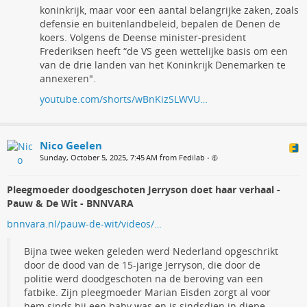
koninkrijk, maar voor een aantal belangrijke zaken, zoals
defensie en buitenlandbeleid, bepalen de Denen de
koers. Volgens de Deense minister-president
Frederiksen heeft “de VS geen wettelijke basis om een
van de drie landen van het Koninkrijk Denemarken te
annexeren".
youtube.com/shorts/wBnKizSLWVU…
Nico Geelen
Sunday, October 5, 2025, 7:45 AM from Fedilab
•
Pleegmoeder doodgeschoten Jerryson doet haar verhaal -
Pauw & De Wit - BNNVARA
bnnvara.nl/pauw-de-wit/videos/…
Bijna twee weken geleden werd Nederland opgeschrikt
door de dood van de 15-jarige Jerryson, die door de
politie werd doodgeschoten na de beroving van een
fatbike. Zijn pleegmoeder Marian Eisden zorgt al voor
hem sinds hij een baby was en is sindsdien in diepe