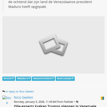
de ochtend dat zijn land de Venezolaanse president
Maduro heeft opgepakt.
#
recht
#
Maduro
#
souvereiniteit
#
narcostaat
in reply to Nico Geelen
Nico Geelen
•
Monday, January 5, 2026, 11:43 AM from Fedilab
Olie-experts kraken Trumps plannen in Venezuela