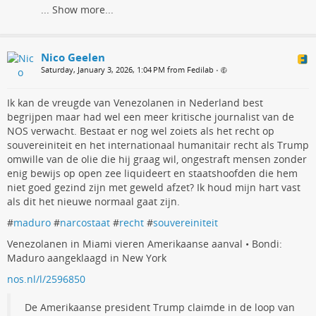
...
Show more...
Nico Geelen
Saturday, January 3, 2026, 1:04 PM from Fedilab
•
Ik kan de vreugde van Venezolanen in Nederland best
begrijpen maar had wel een meer kritische journalist van de
NOS verwacht. Bestaat er nog wel zoiets als het recht op
souvereiniteit en het internationaal humanitair recht als Trump
omwille van de olie die hij graag wil, ongestraft mensen zonder
enig bewijs op open zee liquideert en staatshoofden die hem
niet goed gezind zijn met geweld afzet? Ik houd mijn hart vast
als dit het nieuwe normaal gaat zijn.
#
maduro
#
narcostaat
#
recht
#
souvereiniteit
Venezolanen in Miami vieren Amerikaanse aanval • Bondi:
Maduro aangeklaagd in New York
nos.nl/l/2596850
De Amerikaanse president Trump claimde in de loop van