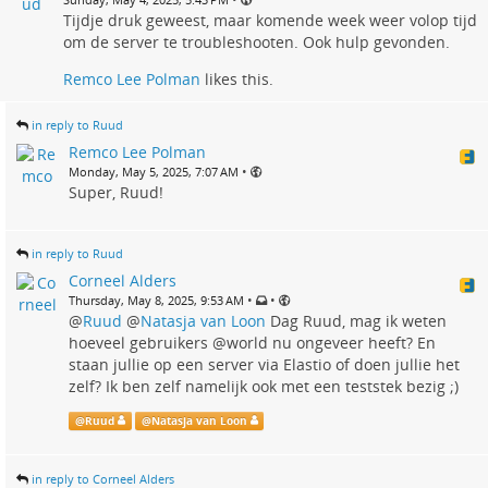
Tijdje druk geweest, maar komende week weer volop tijd
om de server te troubleshooten. Ook hulp gevonden.
Remco Lee Polman
likes this.
in reply to Ruud
Remco Lee Polman
•
Monday, May 5, 2025, 7:07 AM
Super, Ruud!
in reply to Ruud
Corneel Alders
•
•
Thursday, May 8, 2025, 9:53 AM
@
Ruud
@
Natasja van Loon
Dag Ruud, mag ik weten
hoeveel gebruikers @world nu ongeveer heeft? En
staan jullie op een server via Elastio of doen jullie het
zelf? Ik ben zelf namelijk ook met een teststek bezig ;)
@
Ruud
@
Natasja van Loon
in reply to Corneel Alders