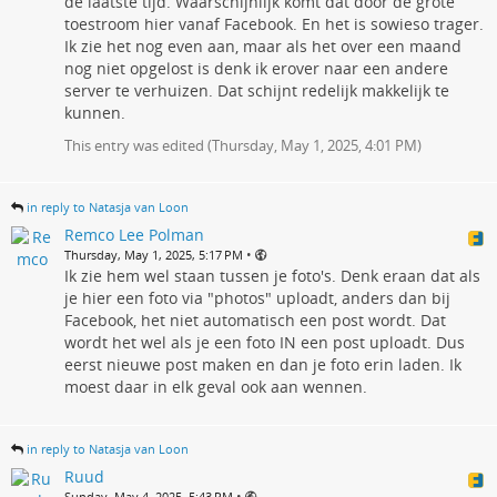
de laatste tijd. Waarschijnlijk komt dat door de grote
toestroom hier vanaf Facebook. En het is sowieso trager.
Ik zie het nog even aan, maar als het over een maand
nog niet opgelost is denk ik erover naar een andere
server te verhuizen. Dat schijnt redelijk makkelijk te
kunnen.
This entry was edited (
Thursday, May 1, 2025, 4:01 PM
)
in reply to Natasja van Loon
Remco Lee Polman
•
Thursday, May 1, 2025, 5:17 PM
Ik zie hem wel staan tussen je foto's. Denk eraan dat als
je hier een foto via "photos" uploadt, anders dan bij
Facebook, het niet automatisch een post wordt. Dat
wordt het wel als je een foto IN een post uploadt. Dus
eerst nieuwe post maken en dan je foto erin laden. Ik
moest daar in elk geval ook aan wennen.
in reply to Natasja van Loon
Ruud
•
Sunday, May 4, 2025, 5:43 PM