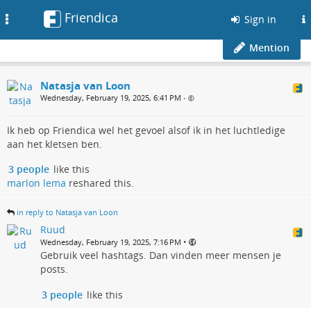
Friendica
Toggle
Sign in
navigation
Mention
Natasja van Loon
Wednesday, February 19, 2025, 6:41 PM
•
Ik heb op Friendica wel het gevoel alsof ik in het luchtledige
aan het kletsen ben.
3 people
like this
marlon lema
reshared this.
in reply to Natasja van Loon
Ruud
•
Wednesday, February 19, 2025, 7:16 PM
Gebruik veel hashtags. Dan vinden meer mensen je
posts.
3 people
like this