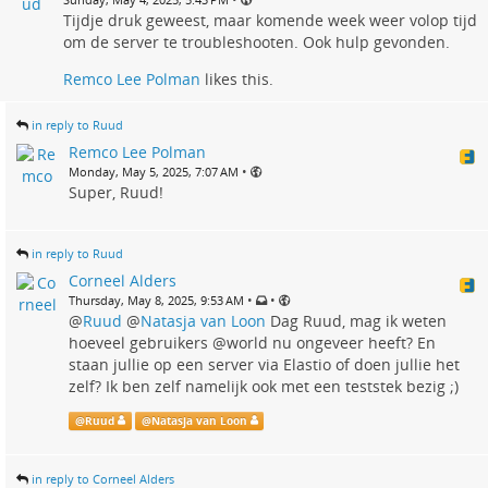
Tijdje druk geweest, maar komende week weer volop tijd
om de server te troubleshooten. Ook hulp gevonden.
Remco Lee Polman
likes this.
in reply to Ruud
Remco Lee Polman
•
Monday, May 5, 2025, 7:07 AM
Super, Ruud!
in reply to Ruud
Corneel Alders
•
•
Thursday, May 8, 2025, 9:53 AM
@
Ruud
@
Natasja van Loon
Dag Ruud, mag ik weten
hoeveel gebruikers @world nu ongeveer heeft? En
staan jullie op een server via Elastio of doen jullie het
zelf? Ik ben zelf namelijk ook met een teststek bezig ;)
@
Ruud
@
Natasja van Loon
in reply to Corneel Alders