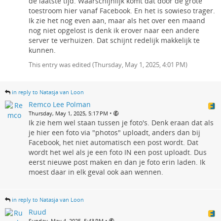
de laatste tijd. Waarschijnlijk komt dat door de grote
toestroom hier vanaf Facebook. En het is sowieso trager.
Ik zie het nog even aan, maar als het over een maand
nog niet opgelost is denk ik erover naar een andere
server te verhuizen. Dat schijnt redelijk makkelijk te
kunnen.
This entry was edited (
Thursday, May 1, 2025, 4:01 PM
)
in reply to Natasja van Loon
Remco Lee Polman
•
Thursday, May 1, 2025, 5:17 PM
Ik zie hem wel staan tussen je foto's. Denk eraan dat als
je hier een foto via "photos" uploadt, anders dan bij
Facebook, het niet automatisch een post wordt. Dat
wordt het wel als je een foto IN een post uploadt. Dus
eerst nieuwe post maken en dan je foto erin laden. Ik
moest daar in elk geval ook aan wennen.
in reply to Natasja van Loon
Ruud
•
Sunday, May 4, 2025, 5:43 PM