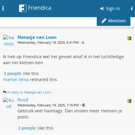
Friendica
Toggle
Sign in
navigation
Mention
Natasja van Loon
Wednesday, February 19, 2025, 6:41 PM
•
Ik heb op Friendica wel het gevoel alsof ik in het luchtledige
aan het kletsen ben.
3 people
like this
marlon lema
reshared this.
in reply to Natasja van Loon
Ruud
•
Wednesday, February 19, 2025, 7:16 PM
Gebruik veel hashtags. Dan vinden meer mensen je
posts.
3 people
like this