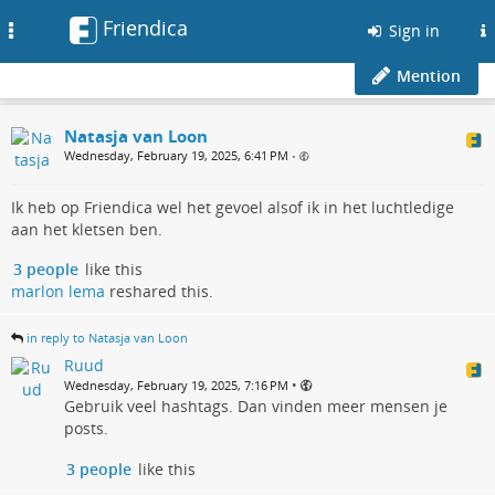
Friendica
Toggle
Sign in
navigation
Mention
Natasja van Loon
Wednesday, February 19, 2025, 6:41 PM
•
Ik heb op Friendica wel het gevoel alsof ik in het luchtledige
aan het kletsen ben.
3 people
like this
marlon lema
reshared this.
in reply to Natasja van Loon
Ruud
•
Wednesday, February 19, 2025, 7:16 PM
Gebruik veel hashtags. Dan vinden meer mensen je
posts.
3 people
like this