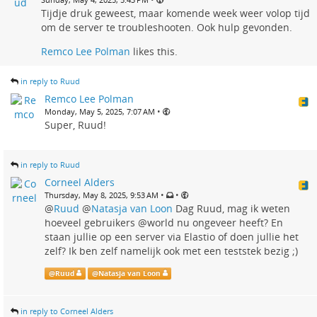
Tijdje druk geweest, maar komende week weer volop tijd
om de server te troubleshooten. Ook hulp gevonden.
Remco Lee Polman
likes this.
in reply to Ruud
Remco Lee Polman
•
Monday, May 5, 2025, 7:07 AM
Super, Ruud!
in reply to Ruud
Corneel Alders
•
•
Thursday, May 8, 2025, 9:53 AM
@
Ruud
@
Natasja van Loon
Dag Ruud, mag ik weten
hoeveel gebruikers @world nu ongeveer heeft? En
staan jullie op een server via Elastio of doen jullie het
zelf? Ik ben zelf namelijk ook met een teststek bezig ;)
@
Ruud
@
Natasja van Loon
in reply to Corneel Alders