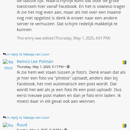
de laatste tijd. Waarschijnlijk komt dat door de grote
toestroom hier vanaf Facebook. En het is sowieso trager.
Ik zie het nog even aan, maar als het over een maand
nog niet opgelost is denk ik erover naar een andere
server te verhuizen. Dat schijnt redelijk makkelijk te
kunnen.
This entry was edited (
Thursday, May 1, 2025, 4:01 PM
)
in reply to Natasja van Loon
Remco Lee Polman
•
Thursday, May 1, 2025, 5:17 PM
Ik zie hem wel staan tussen je foto's. Denk eraan dat als
je hier een foto via "photos" uploadt, anders dan bij
Facebook, het niet automatisch een post wordt. Dat
wordt het wel als je een foto IN een post uploadt. Dus
eerst nieuwe post maken en dan je foto erin laden. Ik
moest daar in elk geval ook aan wennen.
in reply to Natasja van Loon
Ruud
•
Sunday, May 4, 2025, 5:43 PM