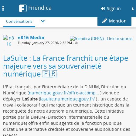
Friendica
Toggle
Sign in
navigation
Mention
Conversations
n816 Media
Tuesday, January 27, 2026, 2:52 PM
•
LaSuite : La France franchit une étape
majeure vers sa souveraineté
numérique 🇫🇷
L'État français, par l'intermédiaire de la DINUM, Direction du
Numérique (
numerique.gouv.fr/offre-accomp…
) vient de
déployer
LaSuite
(
lasuite.numerique.gouv.fr/
) , un espace de
travail collaboratif qui marque un tournant historique dans la
reconquête de notre autonomie numérique. Cette initiative
portée par la DINUM (Direction interministérielle du
numérique) offre enfin aux agents de la fonction publique
d'État une alternative crédible et souveraine aux solutions des
GAFAM.