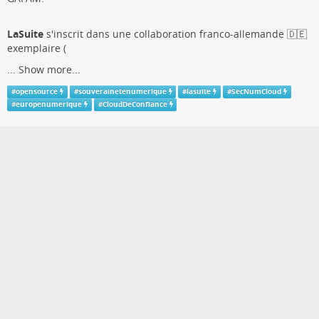
LaSuite
s'inscrit dans une collaboration franco-allemande 🇩🇪
exemplaire (
...
Show more...
#
opensource
#
souverainetenumerique
#
lasuite
#
SecNumCloud
#
europenumerique
#
CloudDeConfiance