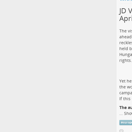
JD V
Apr
The vi
ahead
reckle
held b
Hungar
rights.
Yet he
the wo
campai
If thi
The a
...
Sho
#
europ