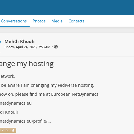
Conversations
Photos
Media
Contacts
Mehdi Khouli
•
Friday, April 24, 2026, 7:53 AM
hange my hosting
etwork,
 be aware I am changing my Fediverse hosting.
ow on, please find me at European NetDynamics.
.netdynamics.eu
i Khouli
.netdynamics.eu/profile/…
 Khouli