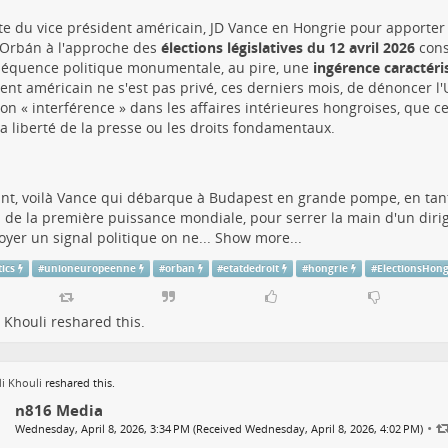
ite du vice président américain, JD Vance en Hongrie pour apporter 
 Orbán à l'approche des
élections législatives du 12 avril 2026
cons
équence politique monumentale, au pire, une
ingérence caractéri
ent américain ne s'est pas privé, ces derniers mois, de dénoncer 
on « interférence » dans les affaires intérieures hongroises, que ce 
 la liberté de la presse ou les droits fondamentaux.
nt, voilà Vance qui débarque à Budapest en grande pompe, en tan
el de la première puissance mondiale, pour serrer la main d'un di
oyer un signal politique on ne...
Show more...
tics
#
unioneuropeenne
#
orban
#
etatdedroit
#
hongrie
#
ElectionsHon
 Khouli
reshared this.
i Khouli
reshared this.
n816 Media
•
Wednesday, April 8, 2026, 3:34 PM (Received Wednesday, April 8, 2026, 4:02 PM)