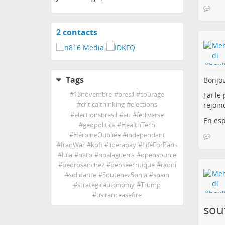
2 contacts
View
contacts
Tags
Bonjou
#
13novembre
#
bresil
#
courage
J'ai l
#
criticalthinking
#
elections
rejoin
#
electionsbresil
#
eu
#
fediverse
En esp
#
geopolitics
#
HealthTech
#
HéroïneOubliée
#
independant
#
IranWar
#
kofi
#
liberapay
#
LifeForParis
#
lula
#
nato
#
noalaguerra
#
opensource
#
pedrosanchez
#
penseecritique
#
raoni
#
solidarite
#
SoutenezSonia
#
spain
#
strategicautonomy
#
Trump
#
usiranceasefire
sou