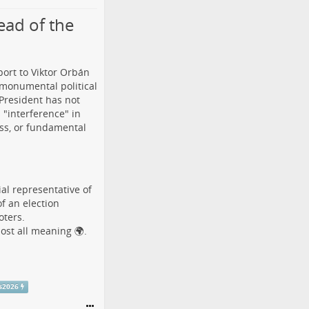
ead of the
port to Viktor Orbán
a monumental political
President has not
 "interference" in
ess, or fundamental
ial representative of
f an election
oters.
lost all meaning 🌍.
s2026