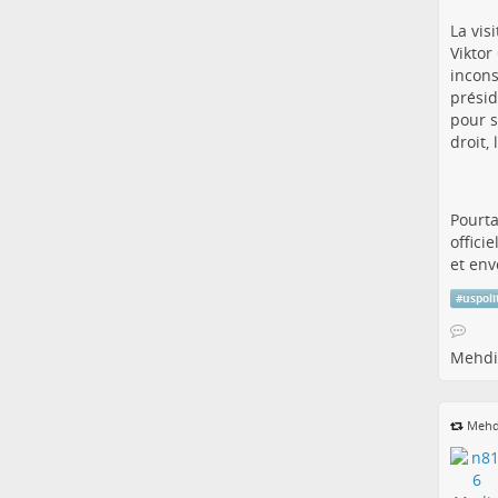
La vis
Viktor
incons
présid
pour s
droit,
Pourta
offici
et env
#
uspoli
Mehdi
Mehd