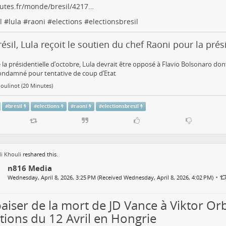
utes.fr/monde/bresil/4217…
l
#
lula
#
raoni
#
elections
#
electionsbresil
ésil, Lula reçoit le soutien du chef Raoni pour la prés
 la présidentielle d’octobre, Lula devrait être opposé à Flavio Bolsonaro dont
ondamné pour tentative de coup d’Etat
oulinot (20 Minutes)
#
bresil
#
elections
#
raoni
#
electionsbresil
i Khouli
reshared this.
n816 Media
•
Wednesday, April 8, 2026, 3:25 PM (Received Wednesday, April 8, 2026, 4:02 PM)
baiser de la mort de JD Vance à Viktor Or
ctions du 12 Avril en Hongrie