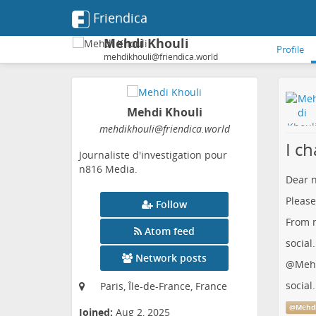
Friendica
Mehdi Khouli
Profile
mehdikhouli@friendica.world
Mehdi Khouli
mehdikhouli
@friendica
.world
I c
Journaliste d'investigation pour
n816 Media.
Dear n
Please
Follow
From n
Atom feed
social
Network posts
@
Mehd
social
Paris, Île-de-France, France
@
Mehdi
Joined:
Aug 2, 2025