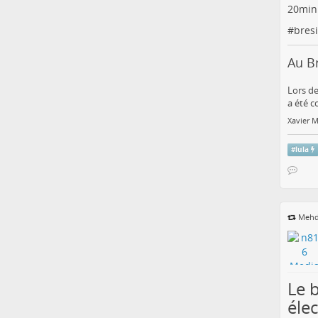
20min
#
bresi
Au Br
Lors de
a été c
Xavier M
#
lula
Mehd
Le 
éle