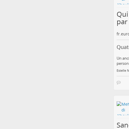
Qui
par 
fr.eu
Quatr
Un anci
personn
Estelle 
San