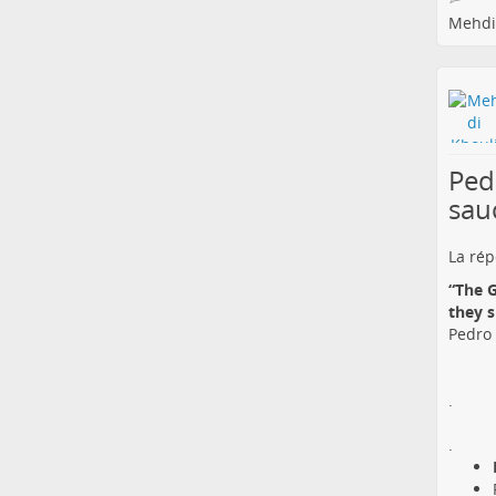
Mehdi
Ped
sau
La rép
“The G
they s
Pedro
.
.