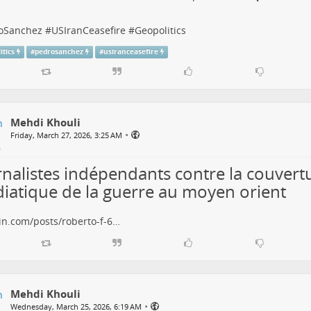
oSanchez
#
USIranCeasefire
#
Geopolitics
itics
#
pedrosanchez
#
usiranceasefire
Mehdi Khouli
•
Friday, March 27, 2026, 3:25 AM
rnalistes indépendants contre la couvert
iatique de la guerre au moyen orient
in.com/posts/roberto-f-6…
Mehdi Khouli
•
Wednesday, March 25, 2026, 6:19 AM