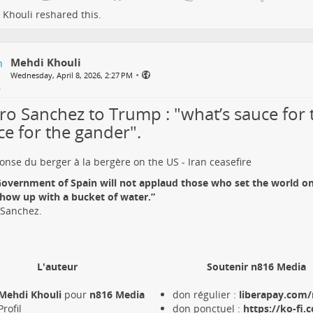
 Khouli
reshared this.
Mehdi Khouli
•
Wednesday, April 8, 2026, 2:27 PM
ro Sanchez to Trump : "what’s sauce for 
ce for the gander".
onse du berger à la bergère on the US - Iran ceasefire
overnment of Spain will not applaud those who set the world on 
how up with a bucket of water.”
 Sanchez.
L'auteur
Soutenir n816 Media
Mehdi Khouli
pour
n816 Media
don régulier :
liberapay.com/
Profil
don ponctuel :
https://ko-fi.