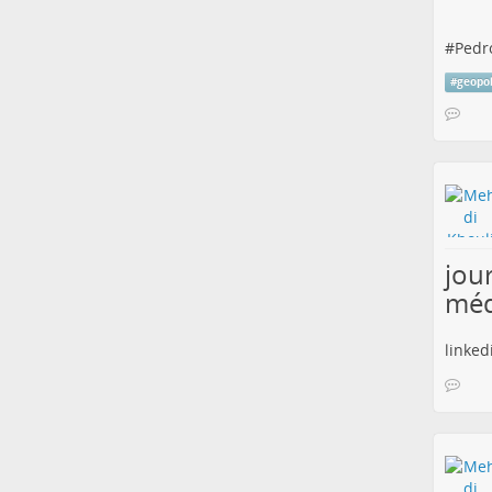
#
Pedr
#
geopol
jou
méd
linked