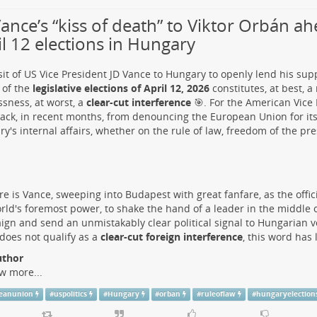
ance’s “kiss of death” to Viktor Orbán ah
il 12 elections in Hungary
sit of US Vice President JD Vance to Hungary to openly lend his sup
 of the
legislative elections of April 12, 2026
constitutes, at best, 
ssness, at worst, a
clear-cut interference
🎯. For the American Vice 
ack, in recent months, from denouncing the European Union for its
y's internal affairs, whether on the rule of law, freedom of the pr
re is Vance, sweeping into Budapest with great fanfare, as the offic
rld's foremost power, to shake the hand of a leader in the middle o
gn and send an unmistakably clear political signal to Hungarian v
s does not qualify as a
clear-cut foreign interference
, this word has 
uthor
w more...
eanunion
#
uspolitics
#
Hungary
#
orban
#
ruleoflaw
#
hungaryelection