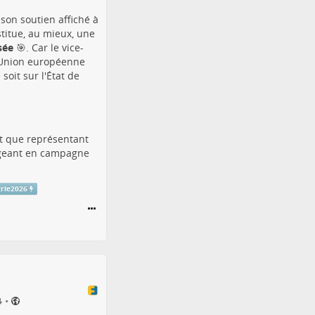
son soutien affiché à
titue, au mieux, une
sée
🎯. Car le vice-
l'Union européenne
soit sur l'État de
t que représentant
rigeant en campagne
grie2026
•