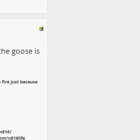
the goose is
fire just because
n816/
com/n816life