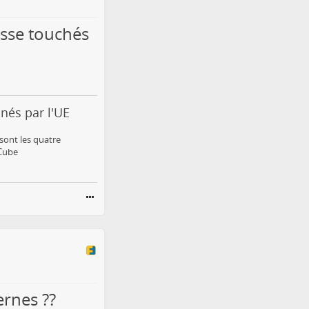
usse touchés
nés par l'UE
sont les quatre
eCube
ernes ??