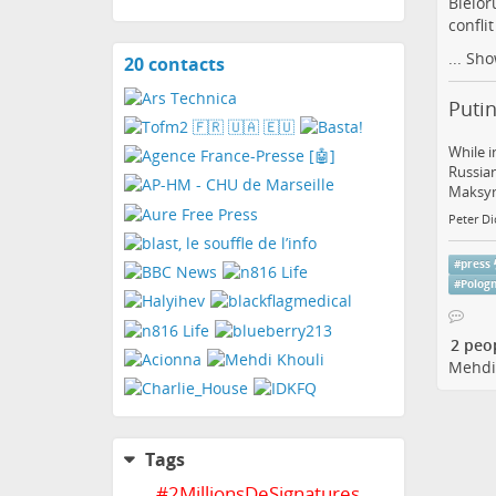
Biélor
confli
...
Sho
20 contacts
View
contacts
Putin
While i
Russian
Maksym
Peter Di
#
press
#
Polog
2 peo
Mehdi
Tags
#
2MillionsDeSignatures