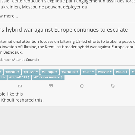
ussie. Cette réduction s'explique par l'engagement massif des forc
t ukrainien, Moscou ne pouvant déployer qu'
w more...
's hybrid war against Europe continues to escalate
nternational attention focuses on faltering US-led efforts to broker a peace 
 invasion of Ukraine, the Kremlin’s broader hybrid war against Europe contin
 Beznosiuk.
ckinson (Atlantic Council)
#
media
#
presse
#
europe
#
securite
#
nato
#
russie
#
otan
#
ne
#
zapad2025
#
Corridorsuwalki
ple
like this
 Khouli
reshared this.