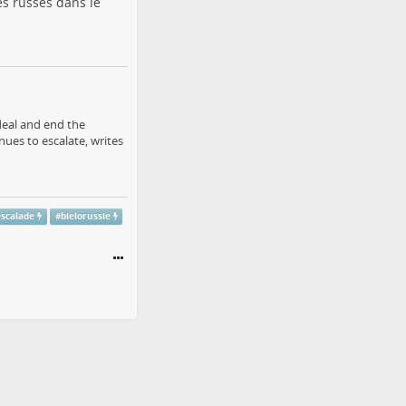
es russes dans le
deal and end the
ues to escalate, writes
escalade
#
bielorussie