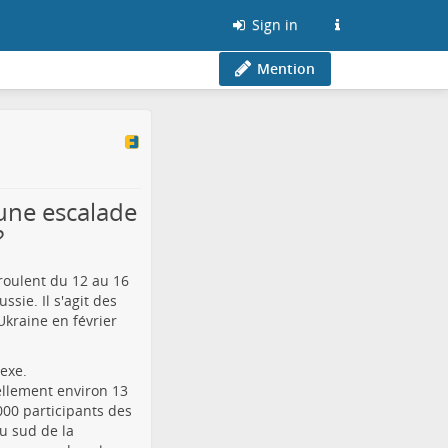
Sign in
Mention
 une escalade
?
roulent du 12 au 16
ssie. Il s'agit des
Ukraine en février
lexe.
ellement environ 13
00 participants des
u sud de la