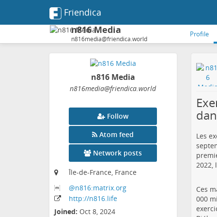
Friendica
n816 Media
Profile
n816media@friendica.world
n816 Media
n816media
@friendica
.world
Exe
dan
Follow
Atom feed
Les ex
septem
Network posts
premie
2022, 
Île-de-France, France
@n816:matrix
.org
Ces ma
http:
/
/n816
.life
000 mi
exerci
Joined:
Oct 8, 2024