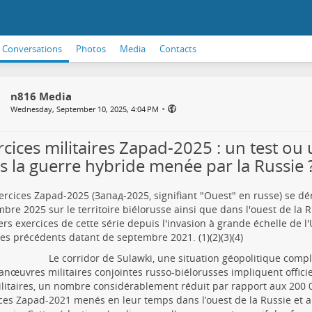
Conversations
Photos
Media
Contacts
n816 Media
•
Wednesday, September 10, 2025, 4:04 PM
rcices militaires Zapad-2025 : un test ou
s la guerre hybride menée par la Russie 
ercices Zapad-2025 (Запад-2025, signifiant "Ouest" en russe) se dé
bre 2025 sur le territoire biélorusse ainsi que dans l'ouest de la Ru
rs exercices de cette série depuis l'invasion à grande échelle de l'
les précédents datant de septembre 2021. (1)(2)(3)(4)
Le corridor de Sulawki, une situation géopolitique comp
nœuvres militaires conjointes russo-biélorusses impliquent offici
litaires, un nombre considérablement réduit par rapport aux 200 0
ces Zapad-2021 menés en leur temps dans l’ouest de la Russie et a