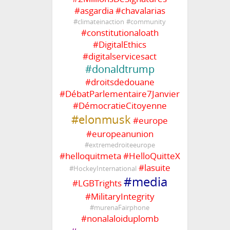
#
asgardia
#
chavalarias
#
climateinaction
#
community
#
constitutionaloath
#
DigitalEthics
#
digitalservicesact
#
donaldtrump
#
droitsdedouane
#
DébatParlementaire7Janvier
#
DémocratieCitoyenne
#
elonmusk
#
europe
#
europeanunion
#
extremedroiteeurope
#
helloquitmeta
#
HelloQuitteX
#
lasuite
#
HockeyInternational
#
media
#
LGBTrights
#
MilitaryIntegrity
#
murenaFairphone
#
nonalaloiduplomb