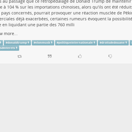
 au passage que ce rétropédalage de Donald Trump de maintenir 
 à 104 % sur les importations chinoises, alors qu'ils ont été réduit
 pays concernés, pourrait provoquer une réaction musclée de Péki
ciales déjà exacerbées, certaines rumeurs évoquent la possibilit
e en liquidant une partie des 760 milli
w more...
#
donaldtrump
#
elonmusk
#
politiqueinternationale
#
droitsdedouane
tsdinterets