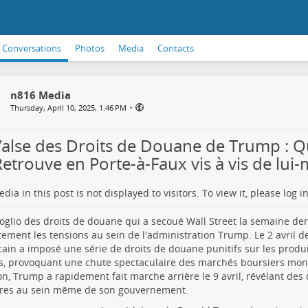
Conversations
Photos
Media
Contacts
n816 Media
•
Thursday, April 10, 2025, 1:46 PM
Valse des Droits de Douane de Trump :
Retrouve en Porte-à-Faux vis à vis de lu
dia in this post is not displayed to visitors. To view it, please log in
oglio des droits de douane qui a secoué Wall Street la semaine dern
tement les tensions au sein de l'administration Trump. Le 2 avril de
ain a imposé une série de droits de douane punitifs sur les produ
s, provoquant une chute spectaculaire des marchés boursiers mond
on, Trump a rapidement fait marche arrière le 9 avril, révélant des
res au sein même de son gouvernement.