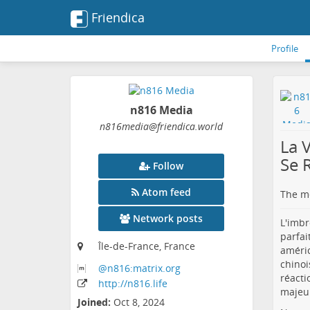
Friendica
Profile
n816 Media
n816media
@friendica
.world
La 
Se 
Follow
Atom feed
The me
Network posts
L'imbr
parfai
Île-de-France, France
améric
chinoi
@n816:matrix
.org
réacti
http:
/
/n816
.life
majeu
Joined:
Oct 8, 2024