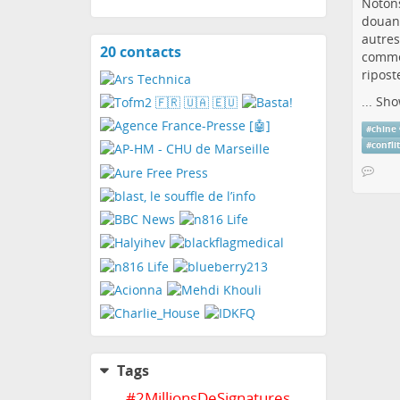
Notons
douane
autres
20 contacts
View
commer
contacts
ripost
...
Sho
#
chine
#
confli
Tags
#
2MillionsDeSignatures