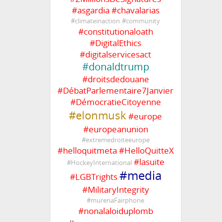
#
asgardia
#
chavalarias
#
climateinaction
#
community
#
constitutionaloath
#
DigitalEthics
#
digitalservicesact
#
donaldtrump
#
droitsdedouane
#
DébatParlementaire7Janvier
#
DémocratieCitoyenne
#
elonmusk
#
europe
#
europeanunion
#
extremedroiteeurope
#
helloquitmeta
#
HelloQuitteX
#
lasuite
#
HockeyInternational
#
media
#
LGBTrights
#
MilitaryIntegrity
#
murenaFairphone
#
nonalaloiduplomb