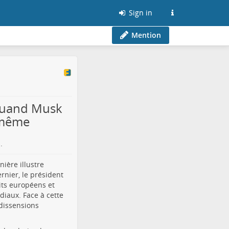
Sign in
Mention
 Quand Musk
i-même
.
ière illustre
rnier, le président
its européens et
iaux. Face à cette
 dissensions