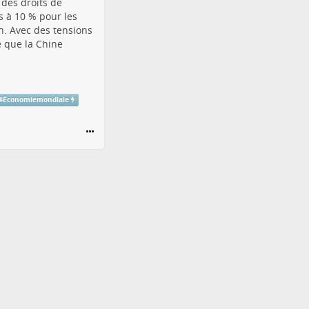
des droits de
s à 10 % pour les
n. Avec des tensions
é que la Chine
#
Économiemondiale