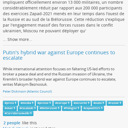
impliquent officiellement environ 13 000 militaires, un nombre
considérablement réduit par rapport aux 200 000 participants
des exercices Zapad-2021 menés en leur temps dans l’ouest de
la Russie et au sud de la Biélorussie. Cette réduction s'explique
par l'engagement massif des forces russes dans le conflit
ukrainien, Moscou ne pouvant déployer qu'
...
Show more...
Putin's hybrid war against Europe continues to
escalate
While international attention focuses on faltering US-led efforts to
broker a peace deal and end the Russian invasion of Ukraine, the
Kremlin’s broader hybrid war against Europe continues to escalate,
writes Maksym Beznosiuk.
Peter Dickinson (Atlantic Council)
#
press
#
media
#
presse
#
europe
#
securite
#
nato
#
russie
#
otan
#
escalade
#
bielorussie
#
Pologne
#
zapad2025
#
Corridorsuwalki
2 people
like this