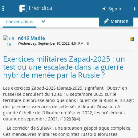
Friendica
Toggle
Sign in
navigation
Mention
Conversations
n816 Media
Wednesday, September 10, 2025, 4:04 PM
•
Exercices militaires Zapad-2025 : un
test ou une escalade dans la guerre
hybride menée par la Russie ?
Les exercices Zapad-2025 (Запад-2025, signifiant "Ouest" en
russe) se déroulent du 12 au 16 septembre 2025 sur le
territoire biélorusse ainsi que dans l'ouest de la Russie. Il s'agit
des premiers exercices de cette série depuis l'invasion à
grande échelle de l'Ukraine en février 2022, les précédents
datant de septembre 2021. (1)(2)(3)(4)
Le corridor de Sulawki, une situation géopolitique complexe.
Ces manœuvres militaires conjointes russo-biélorusses