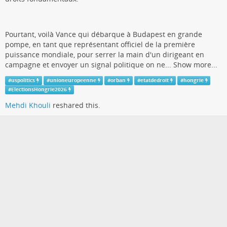
Pourtant, voilà Vance qui débarque à Budapest en grande
pompe, en tant que représentant officiel de la première
puissance mondiale, pour serrer la main d'un dirigeant en
campagne et envoyer un signal politique on ne...
Show more...
#
uspolitics
#
unioneuropeenne
#
orban
#
etatdedroit
#
hongrie
#
ElectionsHongrie2026
Mehdi Khouli
reshared this.