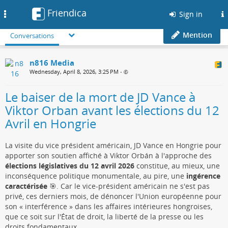
Friendica
Toggle
Sign in
navigation
Mention
Conversations
n816 Media
Wednesday, April 8, 2026, 3:25 PM
•
Le baiser de la mort de JD Vance à
Viktor Orban avant les élections du 12
Avril en Hongrie
La visite du vice président américain, JD Vance en Hongrie pour
apporter son soutien affiché à Viktor Orbán à l'approche des
élections législatives du 12 avril 2026
constitue, au mieux, une
inconséquence politique monumentale, au pire, une
ingérence
caractérisée
🎯. Car le vice-président américain ne s'est pas
privé, ces derniers mois, de dénoncer l'Union européenne pour
son « interférence » dans les affaires intérieures hongroises,
que ce soit sur l'État de droit, la liberté de la presse ou les
droits fondamentaux.