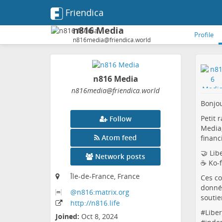
Friendica
n816 Media
Profile
n816media@friendica.world
n816 Media
n816media
@friendica
.world
Bonjou
Petit 
Follow
Media,
Atom feed
financ
🤝 Lib
Network posts
☕ Ko-f
Île-de-France, France
Ces co
donnée
@n816:matrix
.org
soutie
http:
/
/n816
.life
#
Libe
Joined:
Oct 8, 2024