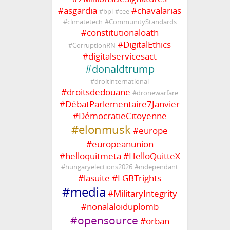
#
asgardia
#
chavalarias
#
bpi
#
cee
#
climatetech
#
CommunityStandards
#
constitutionaloath
#
DigitalEthics
#
CorruptionRN
#
digitalservicesact
#
donaldtrump
#
droitinternational
#
droitsdedouane
#
dronewarfare
#
DébatParlementaire7Janvier
#
DémocratieCitoyenne
#
elonmusk
#
europe
#
europeanunion
#
helloquitmeta
#
HelloQuitteX
#
hungaryelections2026
#
independant
#
lasuite
#
LGBTrights
#
media
#
MilitaryIntegrity
#
nonalaloiduplomb
#
opensource
#
orban