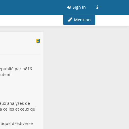
Sign in
Mention
republié par n816
outenir
 aux analyses de
 celles et ceux qui
itique
#
Fediverse