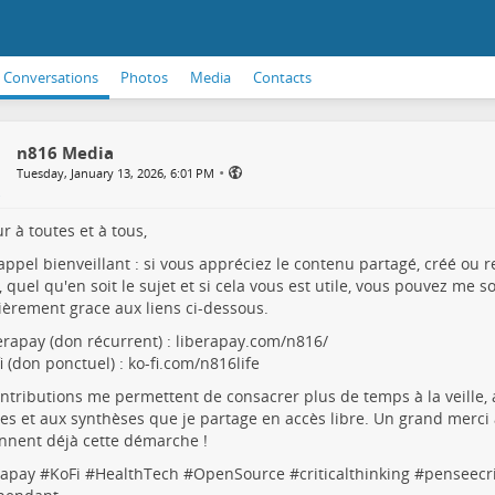
Conversations
Photos
Media
Contacts
n816 Media
•
Tuesday, January 13, 2026, 6:01 PM
r à toutes et à tous,
rappel bienveillant : si vous appréciez le contenu partagé, créé ou 
 quel qu'en soit le sujet et si cela vous est utile, vous pouvez me s
ièrement grace aux liens ci-dessous.
erapay (don récurrent) :
liberapay.com/n816/
i (don ponctuel) :
ko-fi.com/n816life
ntributions me permettent de consacrer plus de temps à la veille,
s et aux synthèses que je partage en accès libre. Un grand merci à
nnent déjà cette démarche !
rapay
#
KoFi
#
HealthTech
#
OpenSource
#
criticalthinking
#
penseecr