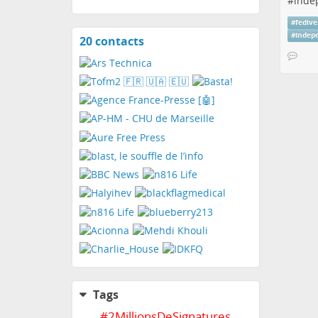
#
inde
#
fedive
#
indep
20 contacts
View
contacts
Tags
#
2MillionsDeSignatures