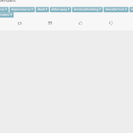
pendant
rse
#
opensource
#
kofi
#
liberapay
#
criticalthinking
#
HealthTech
#
endant