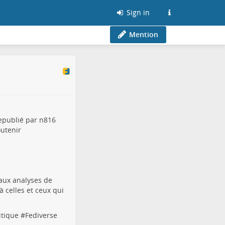
Sign in
Mention
republié par n816
outenir
 aux analyses de
 celles et ceux qui
itique
#
Fediverse