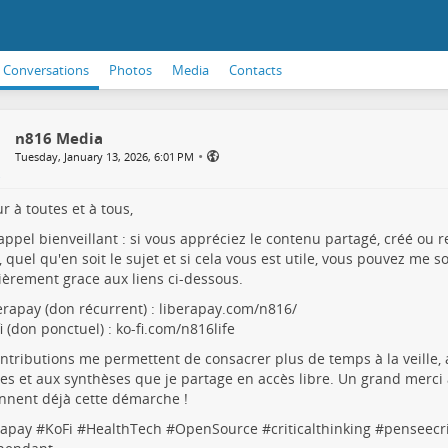
Conversations
Photos
Media
Contacts
n816 Media
•
Tuesday, January 13, 2026, 6:01 PM
r à toutes et à tous,
rappel bienveillant : si vous appréciez le contenu partagé, créé ou 
 quel qu'en soit le sujet et si cela vous est utile, vous pouvez me s
ièrement grace aux liens ci-dessous.
erapay (don récurrent) :
liberapay.com/n816/
i (don ponctuel) :
ko-fi.com/n816life
ntributions me permettent de consacrer plus de temps à la veille,
s et aux synthèses que je partage en accès libre. Un grand merci à
nnent déjà cette démarche !
rapay
#
KoFi
#
HealthTech
#
OpenSource
#
criticalthinking
#
penseecr