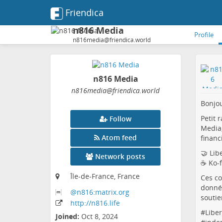
Friendica
n816 Media
Profile
n816media@friendica.world
n816 Media
n816media
@friendica
.world
Bonjou
Petit 
Follow
Media,
Atom feed
financ
🤝 Lib
Network posts
☕ Ko-f
Île-de-France, France
Ces co
donnée
@n816:matrix
.org
soutie
http:
/
/n816
.life
#
Libe
Joined:
Oct 8, 2024