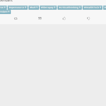
pendant
rse
#
opensource
#
kofi
#
liberapay
#
criticalthinking
#
HealthTech
#
endant