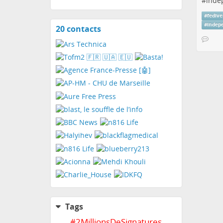
#
inde
#
fedive
#
indep
20 contacts
View
contacts
Tags
#
2MillionsDeSignatures