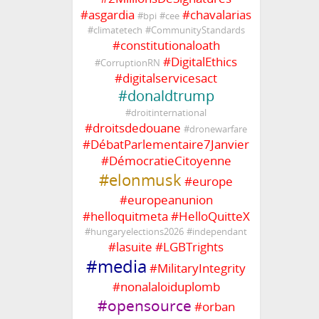
#
asgardia
#
chavalarias
#
bpi
#
cee
#
climatetech
#
CommunityStandards
#
constitutionaloath
#
DigitalEthics
#
CorruptionRN
#
digitalservicesact
#
donaldtrump
#
droitinternational
#
droitsdedouane
#
dronewarfare
#
DébatParlementaire7Janvier
#
DémocratieCitoyenne
#
elonmusk
#
europe
#
europeanunion
#
helloquitmeta
#
HelloQuitteX
#
hungaryelections2026
#
independant
#
lasuite
#
LGBTrights
#
media
#
MilitaryIntegrity
#
nonalaloiduplomb
#
opensource
#
orban