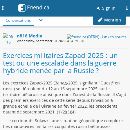
Friendica
Toggle
Sign in
navigation
Mention
Conversations
n816 Media
Wednesday, September 10, 2025, 4:04 PM
•
Exercices militaires Zapad-2025 : un
test ou une escalade dans la guerre
hybride menée par la Russie ?
Les exercices Zapad-2025 (Запад-2025, signifiant "Ouest" en
russe) se déroulent du 12 au 16 septembre 2025 sur le
territoire biélorusse ainsi que dans l'ouest de la Russie. Il s'agit
des premiers exercices de cette série depuis l'invasion à
grande échelle de l'Ukraine en février 2022, les précédents
datant de septembre 2021. (1)(2)(3)(4)
Le corridor de Sulawki, une situation géopolitique complexe.
Ces manœuvres militaires conjointes russo-biélorusses