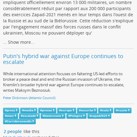
impliquent officiellement environ 13 000 militaires, un nombre
considérablement réduit par rapport aux 200 000 participants
des exercices Zapad-2021 menés en leur temps dans l’ouest de
la Russie et au sud de la Biélorussie. Cette réduction s'explique
par l'engagement massif des forces russes dans le conflit
ukrainien, Moscou ne pouvant déployer qu'
...
Show more...
Putin's hybrid war against Europe continues to
escalate
While international attention focuses on faltering US-led efforts to
broker a peace deal and end the Russian invasion of Ukraine, the
Kremlin’s broader hybrid war against Europe continues to escalate,
writes Maksym Beznosiuk.
Peter Dickinson (Atlantic Council)
#
press
#
media
#
presse
#
europe
#
securite
#
nato
#
russie
#
otan
#
escalade
#
bielorussie
#
Pologne
#
zapad2025
#
Corridorsuwalki
2 people
like this