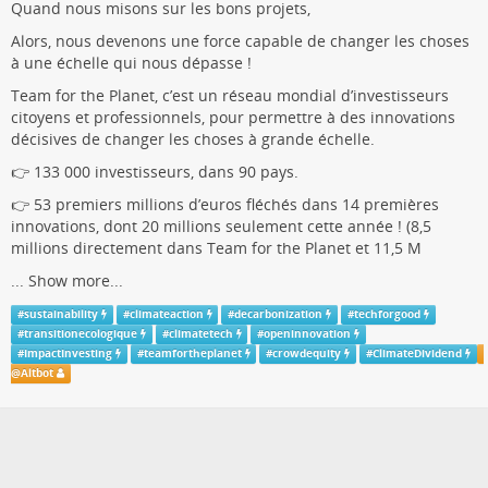
Quand nous misons sur les bons projets,
Alors, nous devenons une force capable de changer les choses
à une échelle qui nous dépasse !
Team for the Planet, c’est un réseau mondial d’investisseurs
citoyens et professionnels, pour permettre à des innovations
décisives de changer les choses à grande échelle.
👉 133 000 investisseurs, dans 90 pays.
👉 53 premiers millions d’euros fléchés dans 14 premières
innovations, dont 20 millions seulement cette année ! (8,5
millions directement dans Team for the Planet et 11,5 M
...
Show more...
#
sustainability
#
climateaction
#
decarbonization
#
techforgood
#
transitionecologique
#
climatetech
#
openinnovation
#
ImpactInvesting
#
teamfortheplanet
#
crowdequity
#
ClimateDividend
@
Altbot