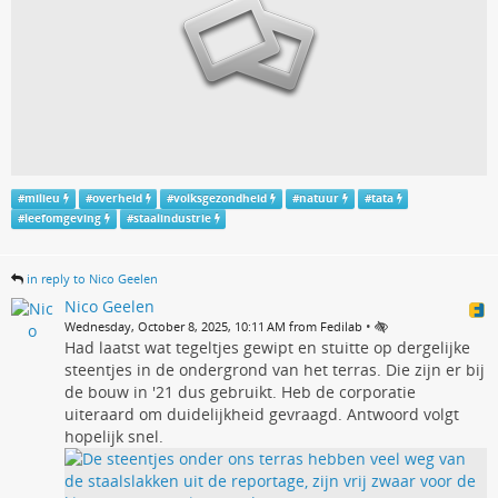
#
milieu
#
overheid
#
volksgezondheid
#
natuur
#
tata
#
leefomgeving
#
staalindustrie
in reply to Nico Geelen
Nico Geelen
•
Wednesday, October 8, 2025, 10:11 AM from Fedilab
Had laatst wat tegeltjes gewipt en stuitte op dergelijke
steentjes in de ondergrond van het terras. Die zijn er bij
de bouw in '21 dus gebruikt. Heb de corporatie
uiteraard om duidelijkheid gevraagd. Antwoord volgt
hopelijk snel.