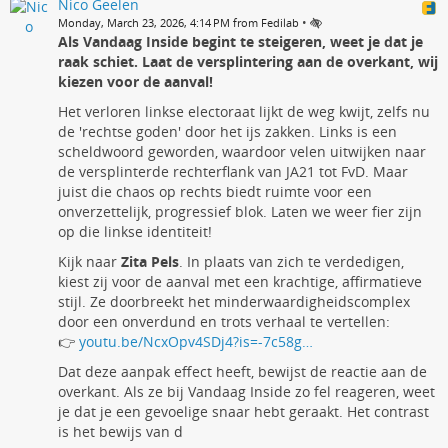
Nico Geelen
•
Monday, March 23, 2026, 4:14 PM from Fedilab
Als Vandaag Inside begint te steigeren, weet je dat je
raak schiet. Laat de versplintering aan de overkant, wij
kiezen voor de aanval!
Het verloren linkse electoraat lijkt de weg kwijt, zelfs nu
de 'rechtse goden' door het ijs zakken. Links is een
scheldwoord geworden, waardoor velen uitwijken naar
de versplinterde rechterflank van JA21 tot FvD. Maar
juist die chaos op rechts biedt ruimte voor een
onverzettelijk, progressief blok. Laten we weer fier zijn
op die linkse identiteit!
Kijk naar
Zita Pels
. In plaats van zich te verdedigen,
kiest zij voor de aanval met een krachtige, affirmatieve
stijl. Ze doorbreekt het minderwaardigheidscomplex
door een onverdund en trots verhaal te vertellen:
👉
youtu.be/NcxOpv4SDj4?is=-7c58g…
Dat deze aanpak effect heeft, bewijst de reactie aan de
overkant. Als ze bij Vandaag Inside zo fel reageren, weet
je dat je een gevoelige snaar hebt geraakt. Het contrast
is het bewijs van d