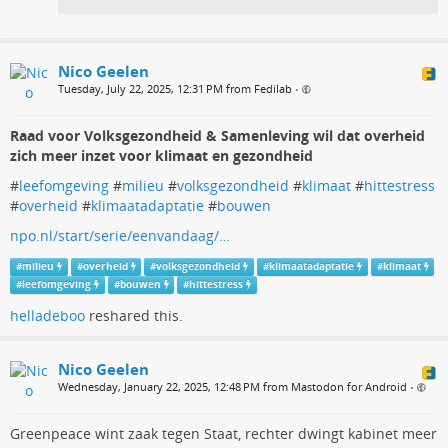
Nico Geelen
Tuesday, July 22, 2025, 12:31 PM from Fedilab
•
Raad voor Volksgezondheid & Samenleving wil dat overheid
zich meer inzet voor klimaat en gezondheid
#
leefomgeving
#
milieu
#
volksgezondheid
#
klimaat
#
hittestress
#
overheid
#
klimaatadaptatie
#
bouwen
npo.nl/start/serie/eenvandaag/…
#
milieu
#
overheid
#
volksgezondheid
#
klimaatadaptatie
#
klimaat
#
leefomgeving
#
bouwen
#
hittestress
helladeboo
reshared this.
Nico Geelen
Wednesday, January 22, 2025, 12:48 PM from Mastodon for Android
•
Greenpeace wint zaak tegen Staat, rechter dwingt kabinet meer