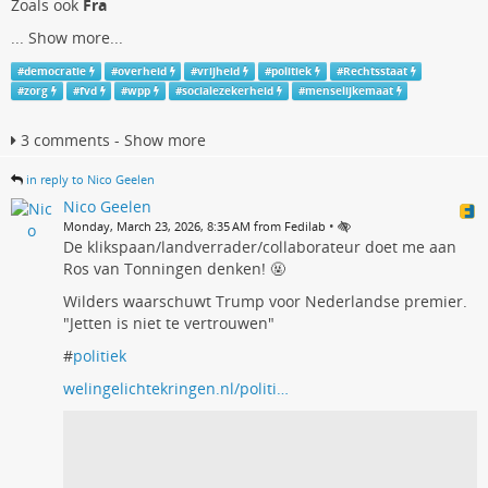
Zoals ook
Fra
...
Show more...
#
democratie
#
overheid
#
vrijheid
#
politiek
#
Rechtsstaat
#
zorg
#
fvd
#
wpp
#
socialezekerheid
#
menselijkemaat
3 comments - Show more
in reply to Nico Geelen
Nico Geelen
•
Monday, March 23, 2026, 8:35 AM from Fedilab
De klikspaan/landverrader/collaborateur doet me aan
Ros van Tonningen denken! 🤬
Wilders waarschuwt Trump voor Nederlandse premier.
"Jetten is niet te vertrouwen"
#
politiek
welingelichtekringen.nl/politi…