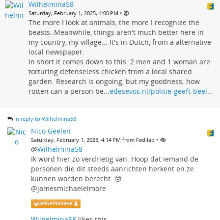
Wilhelmina58
•
Saturday, February 1, 2025, 4:00 PM
The more I look at animals, the more I recognize the
beasts..Meanwhile, things aren't much better here in
my country, my village... It's in Dutch, from a alternative
local newspaper.
In short it comes down to this: 2 men and 1 woman are
torturing defenseless chicken from a local shared
garden. Research is ongoing, but my goodness; how
rotten can a person be...
edesevos.nl/politie-geeft-beel…
in reply to Wilhelmina58
Nico Geelen
•
Saturday, February 1, 2025, 4:14 PM from Fedilab
@
Wilhelmina58
Ik word hier zo verdrietig van. Hoop dat iemand de
personen die dit steeds aanrichten herkent en ze
kunnen worden berecht. 😢
@jamesmichaelelmore
@
Wilhelmina58
Wilhelmina58
likes this.