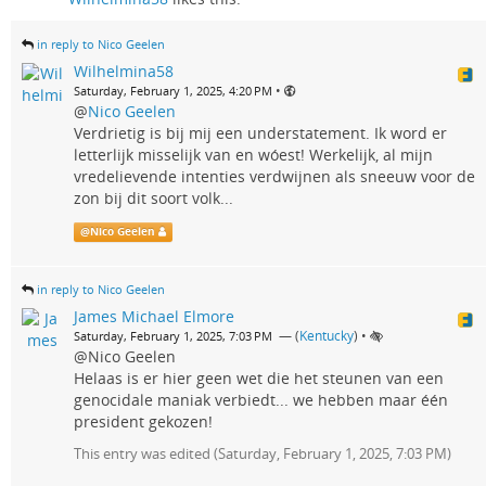
in reply to Nico Geelen
Wilhelmina58
•
Saturday, February 1, 2025, 4:20 PM
@
Nico Geelen
Verdrietig is bij mij een understatement. Ik word er
letterlijk misselijk van en wóest! Werkelijk, al mijn
vredelievende intenties verdwijnen als sneeuw voor de
zon bij dit soort volk...
@
Nico Geelen
in reply to Nico Geelen
James Michael Elmore
— (
Kentucky
)
•
Saturday, February 1, 2025, 7:03 PM
@Nico Geelen
Helaas is er hier geen wet die het steunen van een
genocidale maniak verbiedt... we hebben maar één
president gekozen!
This entry was edited (
Saturday, February 1, 2025, 7:03 PM
)