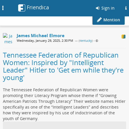
Friendica
Toggle
Sign in
navigation
Mention
James Michael Elmore
Wednesday, January 29, 2025, 2:30 PM
— (
Kentucky
)
•
Tennessee Federation of Republican
Women: Inspired by "Intelligent
Leader" Hitler to 'Get em while they're
young'
The Tennessee Federation of Republican Women were
promoting their Literacy Program whose theme if “Growing
American Patriots Through Literacy” Their website names Hitler
specifically as one of the “Intelligent Leaders” and describes
how they were inspired by his use of indoctrination of the
youth of Germany.