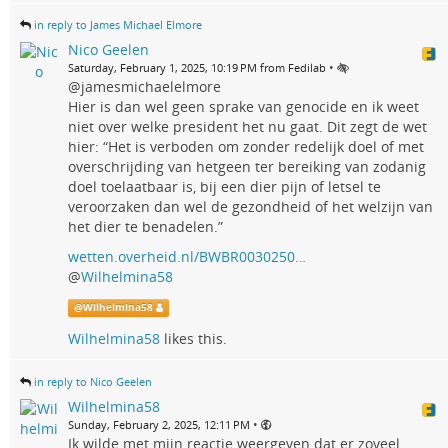
in reply to James Michael Elmore
Nico Geelen
•
Saturday, February 1, 2025, 10:19 PM from Fedilab
@jamesmichaelelmore
Hier is dan wel geen sprake van genocide en ik weet
niet over welke president het nu gaat. Dit zegt de wet
hier: “Het is verboden om zonder redelijk doel of met
overschrijding van hetgeen ter bereiking van zodanig
doel toelaatbaar is, bij een dier pijn of letsel te
veroorzaken dan wel de gezondheid of het welzijn van
het dier te benadelen.”
wetten.overheid.nl/BWBR0030250…
@
Wilhelmina58
@
Wilhelmina58
Wilhelmina58
likes this.
in reply to Nico Geelen
Wilhelmina58
•
Sunday, February 2, 2025, 12:11 PM
Ik wilde met mijn reactie weergeven dat er zoveel