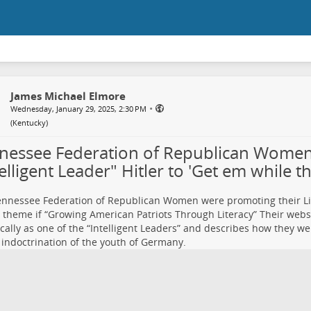
James Michael Elmore
•
Wednesday, January 29, 2025, 2:30 PM
(
Kentucky
)
nessee Federation of Republican Women:
elligent Leader" Hitler to 'Get em while t
nnessee Federation of Republican Women were promoting their L
theme if “Growing American Patriots Through Literacy” Their webs
ically as one of the “Intelligent Leaders” and describes how they we
 indoctrination of the youth of Germany.