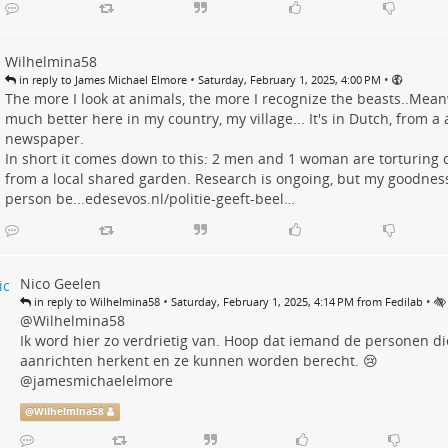
Wilhelmina58
•
•
in reply to James Michael Elmore
Saturday, February 1, 2025, 4:00 PM
The more I look at animals, the more I recognize the beasts..Meanw
much better here in my country, my village... It's in Dutch, from a a
newspaper.
In short it comes down to this: 2 men and 1 woman are torturing 
from a local shared garden. Research is ongoing, but my goodness
person be...
edesevos.nl/politie-geeft-beel…
Nico Geelen
•
•
in reply to Wilhelmina58
Saturday, February 1, 2025, 4:14 PM from Fedilab
@
Wilhelmina58
Ik word hier zo verdrietig van. Hoop dat iemand de personen di
aanrichten herkent en ze kunnen worden berecht. 😢
@jamesmichaelelmore
@
Wilhelmina58