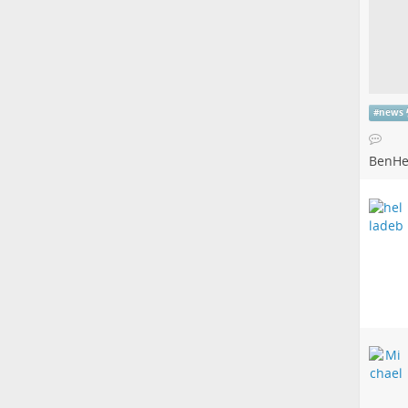
#
news
BenHe