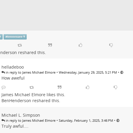
#
tennessee
nderson
reshared this.
helladeboo
•
•
in reply to James Michael Elmore
Wednesday, January 29, 2025, 5:21 PM
How aweful
James Michael Elmore
likes this.
BenHenderson
reshared this.
Michael L. Simpson
•
•
in reply to James Michael Elmore
Saturday, February 1, 2025, 3:46 PM
Truly awful....