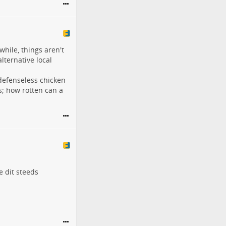
hile, things aren't
lternative local
defenseless chicken
; how rotten can a
e dit steeds