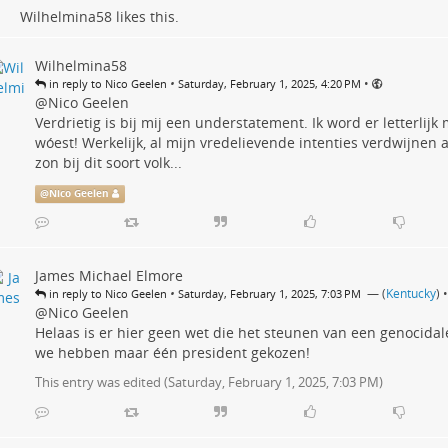
Wilhelmina58
likes this.
Wilhelmina58
•
•
in reply to Nico Geelen
Saturday, February 1, 2025, 4:20 PM
@
Nico Geelen
Verdrietig is bij mij een understatement. Ik word er letterlijk 
wóest! Werkelijk, al mijn vredelievende intenties verdwijnen 
zon bij dit soort volk...
@
Nico Geelen
James Michael Elmore
•
— (
Kentucky
)
•
in reply to Nico Geelen
Saturday, February 1, 2025, 7:03 PM
@Nico Geelen
Helaas is er hier geen wet die het steunen van een genocidal
we hebben maar één president gekozen!
This entry was edited (
Saturday, February 1, 2025, 7:03 PM
)