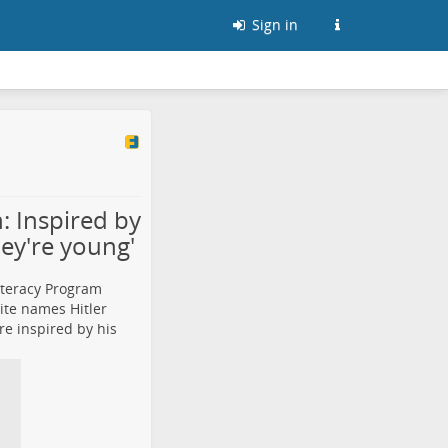
Sign in
 Inspired by
hey're young'
iteracy Program
ite names Hitler
re inspired by his