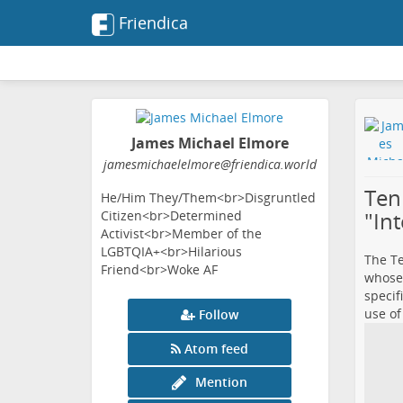
Friendica
James Michael Elmore
jamesmichaelelmore
@friendica
.world
Ten
He/Him They/Them<br>Disgruntled
"Int
Citizen<br>Determined
Activist<br>Member of the
LGBTQIA+<br>Hilarious
The Te
Friend<br>Woke AF
whose 
specif
use of
Follow
Atom feed
Mention