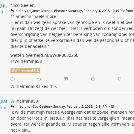
Nico Geelen
•
in reply to James Michael Elmore
Saturday, February 1, 2025, 10:19 PM from
@jamesmichaelelmore
Hier is dan wel geen sprake van genocide en ik weet niet ove
nu gaat. Dit zegt de wet hier: “Het is verboden om zonder rede
overschrijding van hetgeen ter bereiking van zodanig doel toel
dier pijn of letsel te veroorzaken dan wel de gezondheid of he
dier te benadelen.”
wetten.overheid.nl/BWBR0030250…
@
Wilhelmina58
@
Wilhelmina58
Wilhelmina58
likes this.
Wilhelmina58
•
•
in reply to Nico Geelen
Sunday, February 2, 2025, 12:11 PM
Ik wilde met mijn reactie weergeven dat er zoveel mensen ro
en door verrot zijn. Natuurlijk is het niet te vergelijken, maar
overal ter wereld gaande is. Misdaden tegen elke vorm van leve
het klein...