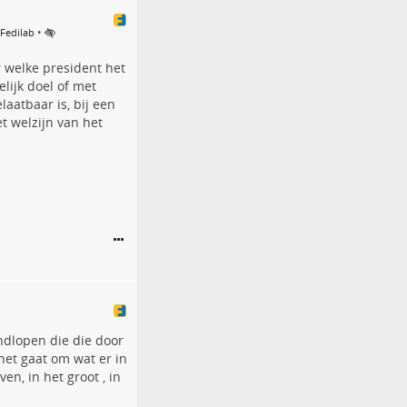
•
 Fedilab
r welke president het
lijk doel of met
aatbaar is, bij een
t welzijn van het
ndlopen die die door
 het gaat om wat er in
n, in het groot , in