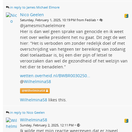
in reply to James Michael Elmore
Nico Geelen
•
Saturday, February 1, 2025, 10:19 PM from Fedilab
@jamesmichaelelmore
Hier is dan wel geen sprake van genocide en ik weet
niet over welke president het nu gaat. Dit zegt de wet
hier: “Het is verboden om zonder redelijk doel of met
overschrijding van hetgeen ter bereiking van zodanig
doel toelaatbaar is, bij een dier pijn of letsel te
veroorzaken dan wel de gezondheid of het welzijn van
het dier te benadelen.”
wetten.overheid.nl/BWBR0030250…
@
Wilhelmina58
@
Wilhelmina58
Wilhelmina58
likes this.
in reply to Nico Geelen
Wilhelmina58
•
Sunday, February 2, 2025, 12:11 PM
Ik wilde met mijn reactie weergeven dat er zoveel