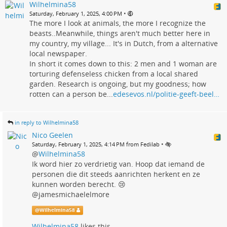
Wilhelmina58
•
Saturday, February 1, 2025, 4:00 PM
The more I look at animals, the more I recognize the
beasts..Meanwhile, things aren't much better here in
my country, my village... It's in Dutch, from a alternative
local newspaper.
In short it comes down to this: 2 men and 1 woman are
torturing defenseless chicken from a local shared
garden. Research is ongoing, but my goodness; how
rotten can a person be...
edesevos.nl/politie-geeft-beel…
in reply to Wilhelmina58
Nico Geelen
•
Saturday, February 1, 2025, 4:14 PM from Fedilab
@
Wilhelmina58
Ik word hier zo verdrietig van. Hoop dat iemand de
personen die dit steeds aanrichten herkent en ze
kunnen worden berecht. 😢
@jamesmichaelelmore
@
Wilhelmina58
Wilhelmina58
likes this.