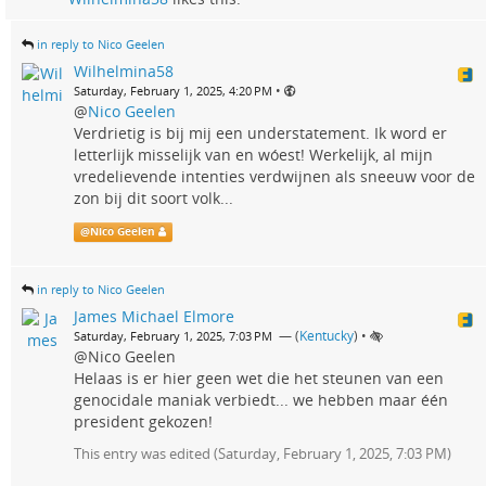
in reply to Nico Geelen
Wilhelmina58
•
Saturday, February 1, 2025, 4:20 PM
@
Nico Geelen
Verdrietig is bij mij een understatement. Ik word er
letterlijk misselijk van en wóest! Werkelijk, al mijn
vredelievende intenties verdwijnen als sneeuw voor de
zon bij dit soort volk...
@
Nico Geelen
in reply to Nico Geelen
James Michael Elmore
— (
Kentucky
)
•
Saturday, February 1, 2025, 7:03 PM
@Nico Geelen
Helaas is er hier geen wet die het steunen van een
genocidale maniak verbiedt... we hebben maar één
president gekozen!
This entry was edited (
Saturday, February 1, 2025, 7:03 PM
)