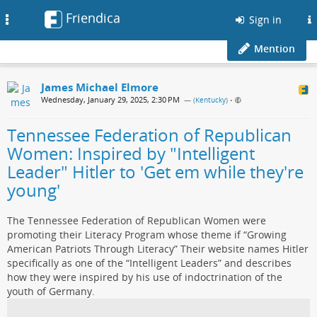
Friendica
Toggle
Sign in
navigation
Mention
James Michael Elmore
Wednesday, January 29, 2025, 2:30 PM
— (
Kentucky
)
•
Tennessee Federation of Republican
Women: Inspired by "Intelligent
Leader" Hitler to 'Get em while they're
young'
The Tennessee Federation of Republican Women were
promoting their Literacy Program whose theme if “Growing
American Patriots Through Literacy” Their website names Hitler
specifically as one of the “Intelligent Leaders” and describes
how they were inspired by his use of indoctrination of the
youth of Germany.