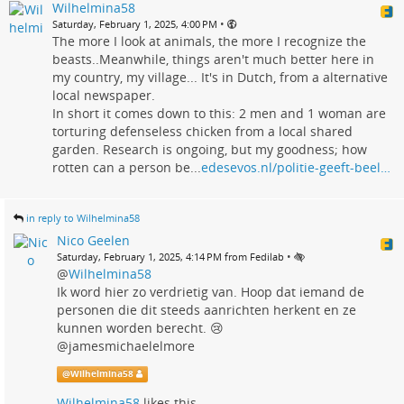
Wilhelmina58
•
Saturday, February 1, 2025, 4:00 PM
The more I look at animals, the more I recognize the
beasts..Meanwhile, things aren't much better here in
my country, my village... It's in Dutch, from a alternative
local newspaper.
In short it comes down to this: 2 men and 1 woman are
torturing defenseless chicken from a local shared
garden. Research is ongoing, but my goodness; how
rotten can a person be...
edesevos.nl/politie-geeft-beel…
in reply to Wilhelmina58
Nico Geelen
•
Saturday, February 1, 2025, 4:14 PM from Fedilab
@
Wilhelmina58
Ik word hier zo verdrietig van. Hoop dat iemand de
personen die dit steeds aanrichten herkent en ze
kunnen worden berecht. 😢
@jamesmichaelelmore
@
Wilhelmina58
Wilhelmina58
likes this.