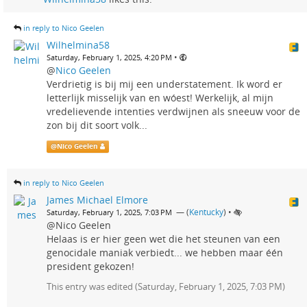
in reply to Nico Geelen
Wilhelmina58
•
Saturday, February 1, 2025, 4:20 PM
@
Nico Geelen
Verdrietig is bij mij een understatement. Ik word er
letterlijk misselijk van en wóest! Werkelijk, al mijn
vredelievende intenties verdwijnen als sneeuw voor de
zon bij dit soort volk...
@
Nico Geelen
in reply to Nico Geelen
James Michael Elmore
— (
Kentucky
)
•
Saturday, February 1, 2025, 7:03 PM
@Nico Geelen
Helaas is er hier geen wet die het steunen van een
genocidale maniak verbiedt... we hebben maar één
president gekozen!
This entry was edited (
Saturday, February 1, 2025, 7:03 PM
)