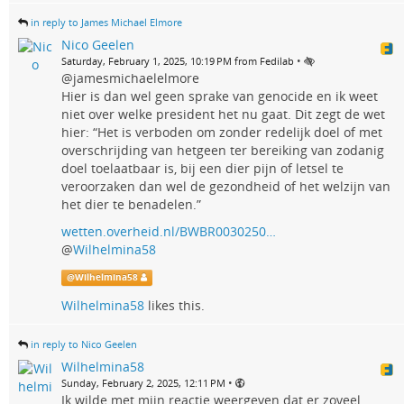
in reply to James Michael Elmore
Nico Geelen
•
Saturday, February 1, 2025, 10:19 PM from Fedilab
@jamesmichaelelmore
Hier is dan wel geen sprake van genocide en ik weet
niet over welke president het nu gaat. Dit zegt de wet
hier: “Het is verboden om zonder redelijk doel of met
overschrijding van hetgeen ter bereiking van zodanig
doel toelaatbaar is, bij een dier pijn of letsel te
veroorzaken dan wel de gezondheid of het welzijn van
het dier te benadelen.”
wetten.overheid.nl/BWBR0030250…
@
Wilhelmina58
@
Wilhelmina58
Wilhelmina58
likes this.
in reply to Nico Geelen
Wilhelmina58
•
Sunday, February 2, 2025, 12:11 PM
Ik wilde met mijn reactie weergeven dat er zoveel