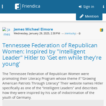
Friendica
Toggle
Sign in
navigation
Mention
James Michael Elmore
Wednesday, January 29, 2025, 2:30 PM
— (
Kentucky
)
•
Tennessee Federation of Republican
Women: Inspired by "Intelligent
Leader" Hitler to 'Get em while they're
young'
The Tennessee Federation of Republican Women were
promoting their Literacy Program whose theme if “Growing
American Patriots Through Literacy” Their website names Hitler
specifically as one of the “Intelligent Leaders” and describes
how they were inspired by his use of indoctrination of the
youth of Germany.