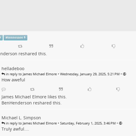
#
tennessee
nderson
reshared this.
helladeboo
•
•
in reply to James Michael Elmore
Wednesday, January 29, 2025, 5:21 PM
How aweful
James Michael Elmore
likes this.
BenHenderson
reshared this.
Michael L. Simpson
•
•
in reply to James Michael Elmore
Saturday, February 1, 2025, 3:46 PM
Truly awful....