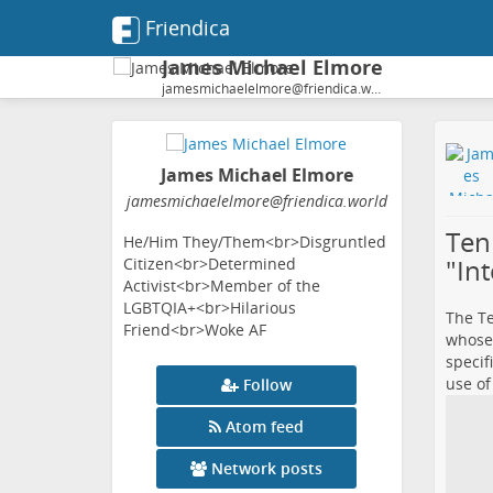
Friendica
James Michael Elmore
jamesmichaelelmore@friendica.world
James Michael Elmore
jamesmichaelelmore
@friendica
.world
Ten
He/Him They/Them<br>Disgruntled
"Int
Citizen<br>Determined
Activist<br>Member of the
LGBTQIA+<br>Hilarious
The Te
Friend<br>Woke AF
whose 
specif
use of
Follow
Atom feed
Network posts