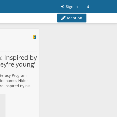
Sign in
Mention
 Inspired by
hey're young'
iteracy Program
ite names Hitler
re inspired by his