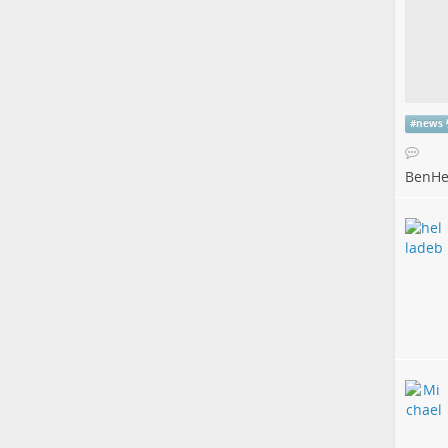
#
news
BenHe