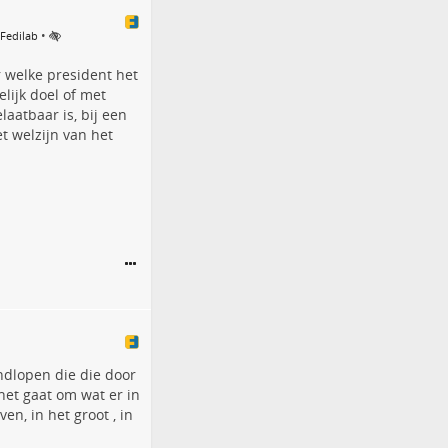
•
 Fedilab
r welke president het
lijk doel of met
aatbaar is, bij een
t welzijn van het
ndlopen die die door
 het gaat om wat er in
n, in het groot , in