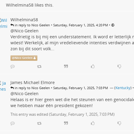
Wilhelmina58
likes this.
Wilhelmina58
•
•
in reply to Nico Geelen
Saturday, February 1, 2025, 4:20 PM
@
Nico Geelen
Verdrietig is bij mij een understatement. Ik word er letterlijk 
wóest! Werkelijk, al mijn vredelievende intenties verdwijnen 
zon bij dit soort volk...
@
Nico Geelen
James Michael Elmore
•
— (
Kentucky
)
•
in reply to Nico Geelen
Saturday, February 1, 2025, 7:03 PM
@Nico Geelen
Helaas is er hier geen wet die het steunen van een genocidal
we hebben maar één president gekozen!
This entry was edited (
Saturday, February 1, 2025, 7:03 PM
)