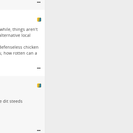
hile, things aren't
lternative local
defenseless chicken
; how rotten can a
e dit steeds