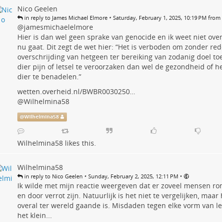
Nico Geelen
•
in reply to James Michael Elmore
Saturday, February 1, 2025, 10:19 PM from
@jamesmichaelelmore
Hier is dan wel geen sprake van genocide en ik weet niet ove
nu gaat. Dit zegt de wet hier: “Het is verboden om zonder rede
overschrijding van hetgeen ter bereiking van zodanig doel toel
dier pijn of letsel te veroorzaken dan wel de gezondheid of he
dier te benadelen.”
wetten.overheid.nl/BWBR0030250…
@
Wilhelmina58
@
Wilhelmina58
Wilhelmina58
likes this.
Wilhelmina58
•
•
in reply to Nico Geelen
Sunday, February 2, 2025, 12:11 PM
Ik wilde met mijn reactie weergeven dat er zoveel mensen ro
en door verrot zijn. Natuurlijk is het niet te vergelijken, maar
overal ter wereld gaande is. Misdaden tegen elke vorm van leve
het klein...