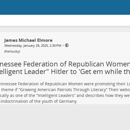
James Michael Elmore
•
Wednesday, January 29, 2025, 2:30 PM
(
Kentucky
)
nessee Federation of Republican Women:
elligent Leader" Hitler to 'Get em while t
nnessee Federation of Republican Women were promoting their L
theme if “Growing American Patriots Through Literacy” Their webs
ically as one of the “Intelligent Leaders” and describes how they we
 indoctrination of the youth of Germany.