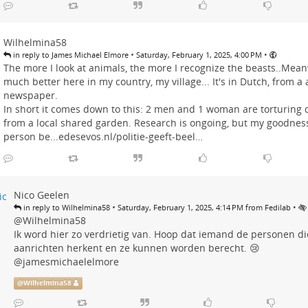
Wilhelmina58
•
•
in reply to James Michael Elmore
Saturday, February 1, 2025, 4:00 PM
The more I look at animals, the more I recognize the beasts..Meanw
much better here in my country, my village... It's in Dutch, from a a
newspaper.
In short it comes down to this: 2 men and 1 woman are torturing 
from a local shared garden. Research is ongoing, but my goodness
person be...
edesevos.nl/politie-geeft-beel…
Nico Geelen
•
•
in reply to Wilhelmina58
Saturday, February 1, 2025, 4:14 PM from Fedilab
@
Wilhelmina58
Ik word hier zo verdrietig van. Hoop dat iemand de personen di
aanrichten herkent en ze kunnen worden berecht. 😢
@jamesmichaelelmore
@
Wilhelmina58