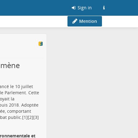
Sign in
Mention
nomène
ncé le 10 juillet
le Parlement. Cette
yait la
epuis 2018. Adoptée
tée, comportant
at public.[1][2][3]
vironnementale et