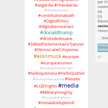
par 31
#
asgardia
#
chavalarias
notamm
#
climateinaction
[4]
#
constitutionaloath
[5]
#
DigitalEthics
Éléonor
#
digitalservicesact
sanita
l'envi
#
donaldtrump
#
droitsdedouane
...
Sho
#
DébatParlementaire7Janvier
#
nonal
#
DémocratieCitoyenne
#
Débat
#
elonmusk
#
europe
#
europeanunion
#
extremedroiteeurope
#
helloquitmeta
#
HelloQuitteX
#
lasuite
#
HockeyInternational
#
media
#
LGBTrights
#
MilitaryIntegrity
#
murenaFairphone
#
nonalaloiduplomb