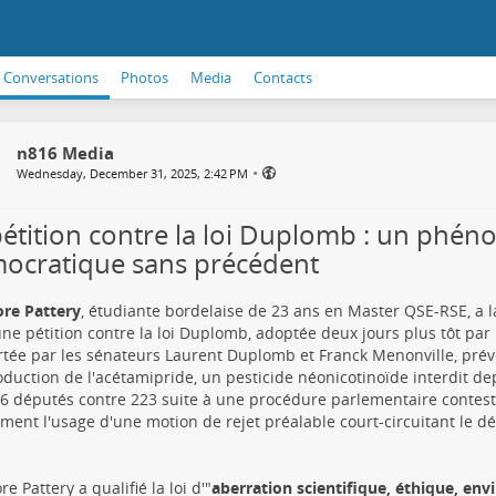
Conversations
Photos
Media
Contacts
n816 Media
•
Wednesday, December 31, 2025, 2:42 PM
pétition contre la loi Duplomb : un phé
ocratique sans précédent
re Pattery
, étudiante bordelaise de 23 ans en Master QSE-RSE, a la
ne pétition contre la loi Duplomb, adoptée deux jours plus tôt par 
ortée par les sénateurs Laurent Duplomb et Franck Menonville, prévo
oduction de l'acétamipride, un pesticide néonicotinoïde interdit d
6 députés contre 223 suite à une procédure parlementaire contes
ent l'usage d'une motion de rejet préalable court-circuitant le déb
e Pattery a qualifié la loi d'"
aberration scientifique, éthique, en