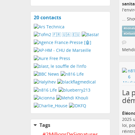
sanita
l'envi
20 contacts
View
...
Sho
contacts
#
nonal
#
Débat
Mehdi
La 
dém
Éléono
2025 u
Tags
loi, p
réintr
#
2MillionsDeSignatures