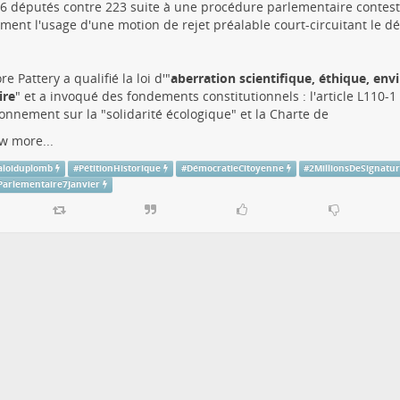
6 députés contre 223 suite à une procédure parlementaire contes
ent l'usage d'une motion de rejet préalable court-circuitant le déb
e Pattery a qualifié la loi d'"
aberration scientifique, éthique, en
ire
" et a invoqué des fondements constitutionnels : l'article L110-
ronnement sur la "solidarité écologique" et la Charte de
w more...
aloiduplomb
#
PétitionHistorique
#
DémocratieCitoyenne
#
2MillionsDeSignatu
Parlementaire7Janvier