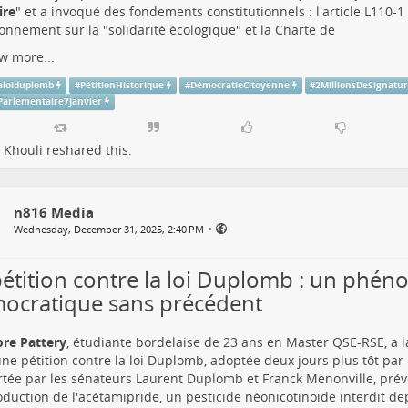
ire
" et a invoqué des fondements constitutionnels : l'article L110-
ronnement sur la "solidarité écologique" et la Charte de
w more...
aloiduplomb
#
PétitionHistorique
#
DémocratieCitoyenne
#
2MillionsDeSignatu
Parlementaire7Janvier
 Khouli
reshared this.
n816 Media
•
Wednesday, December 31, 2025, 2:40 PM
pétition contre la loi Duplomb : un phé
ocratique sans précédent
re Pattery
, étudiante bordelaise de 23 ans en Master QSE-RSE, a la
ne pétition contre la loi Duplomb, adoptée deux jours plus tôt par 
ortée par les sénateurs Laurent Duplomb et Franck Menonville, prévo
oduction de l'acétamipride, un pesticide néonicotinoïde interdit d