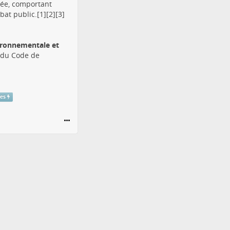
tée, comportant
at public.[1][2][3]
vironnementale et
1 du Code de
res