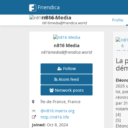
Friendica
n816 Media
Profile
n816media@friendica.world
n816 Media
n816media
@friendica
.world
La 
dém
Follow
Atom feed
Éléono
2025 u
Network posts
loi, p
réintr
Île-de-France, France
par 31
notamm
@n816:matrix
.org
[4]
http:
/
/n816
.life
[5]
Joined:
Oct 8, 2024
Éléonor