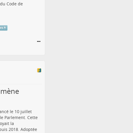
1 du Code de
res
nomène
ncé le 10 juillet
le Parlement. Cette
yait la
epuis 2018. Adoptée