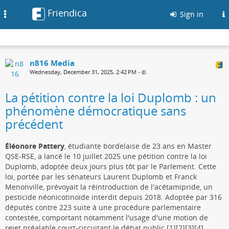
Friendica
Toggle
Sign in
navigation
n816 Media
Wednesday, December 31, 2025, 2:42 PM
•
La pétition contre la loi Duplomb : un
phénomène démocratique sans
précédent
Éléonore Pattery
, étudiante bordelaise de 23 ans en Master
QSE-RSE, a lancé le 10 juillet 2025 une pétition contre la loi
Duplomb, adoptée deux jours plus tôt par le Parlement. Cette
loi, portée par les sénateurs Laurent Duplomb et Franck
Menonville, prévoyait la réintroduction de l'acétamipride, un
pesticide néonicotinoïde interdit depuis 2018. Adoptée par 316
députés contre 223 suite à une procédure parlementaire
contestée, comportant notamment l'usage d'une motion de
rejet préalable court-circuitant le débat public.[1][2][3][4]