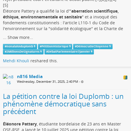
[5]
Éléonore Pattery a qualifié la loi d'"
aberration scientifique,
éthique, environnementale et sanitaire
" et a invoqué des
fondements constitutionnels : l'article L110-1 du Code de
l'environnement sur la "solidarité écologique" et la Charte de
...
Show more...
#
nonalaloiduplomb
#
PétitionHistorique
#
DémocratieCitoyenne
#
2MillionsDeSignatures
#
DébatParlementaire7Janvier
Mehdi Khouli
reshared this.
n816 Media
Wednesday, December 31, 2025, 2:40 PM
•
La pétition contre la loi Duplomb : un
phénomène démocratique sans
précédent
Éléonore Pattery
, étudiante bordelaise de 23 ans en Master
QSE-RSE, a lancé le 10 juillet 2025 une pétition contre la loi