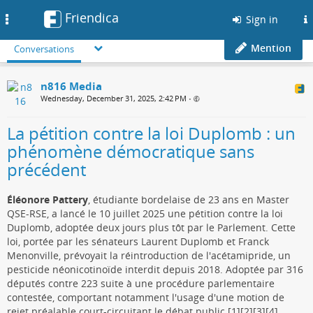
Friendica
Toggle
Sign in
navigation
Mention
Conversations
n816 Media
Wednesday, December 31, 2025, 2:42 PM
•
La pétition contre la loi Duplomb : un
phénomène démocratique sans
précédent
Éléonore Pattery
, étudiante bordelaise de 23 ans en Master
QSE-RSE, a lancé le 10 juillet 2025 une pétition contre la loi
Duplomb, adoptée deux jours plus tôt par le Parlement. Cette
loi, portée par les sénateurs Laurent Duplomb et Franck
Menonville, prévoyait la réintroduction de l'acétamipride, un
pesticide néonicotinoïde interdit depuis 2018. Adoptée par 316
députés contre 223 suite à une procédure parlementaire
contestée, comportant notamment l'usage d'une motion de
rejet préalable court-circuitant le débat public.[1][2][3][4]