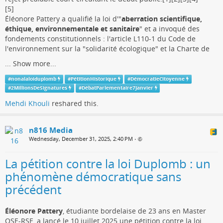
[5]
Éléonore Pattery a qualifié la loi d'"
aberration scientifique,
éthique, environnementale et sanitaire
" et a invoqué des
fondements constitutionnels : l'article L110-1 du Code de
l'environnement sur la "solidarité écologique" et la Charte de
...
Show more...
#
nonalaloiduplomb
#
PétitionHistorique
#
DémocratieCitoyenne
#
2MillionsDeSignatures
#
DébatParlementaire7Janvier
Mehdi Khouli
reshared this.
n816 Media
Wednesday, December 31, 2025, 2:40 PM
•
La pétition contre la loi Duplomb : un
phénomène démocratique sans
précédent
Éléonore Pattery
, étudiante bordelaise de 23 ans en Master
QSE-RSE, a lancé le 10 juillet 2025 une pétition contre la loi