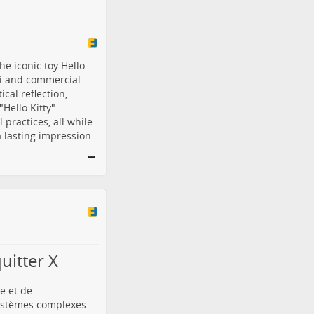
he iconic toy Hello
ii and commercial
cal reflection,
"Hello Kitty"
 practices, all while
a lasting impression.
uitter X
e et de
systèmes complexes