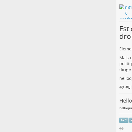
Est 
dro
Elemen
Mais u
politi
dirige 
helloq
#
X
#
E
Hello
helloqu
#
x