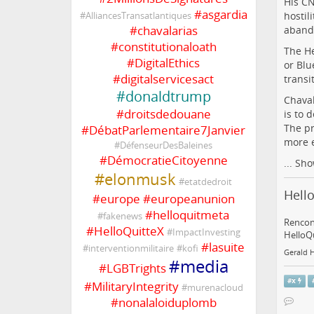
His CN
#
asgardia
hostil
#
AlliancesTransatlantiques
#
chavalarias
abando
#
constitutionaloath
The He
#
DigitalEthics
or Blu
#
digitalservicesact
transi
#
donaldtrump
Chaval
#
droitsdedouane
is to 
The pr
#
DébatParlementaire7Janvier
more e
#
DéfenseurDesBaleines
#
DémocratieCitoyenne
...
Sho
#
elonmusk
#
etatdedroit
Hello
#
europe
#
europeanunion
#
helloquitmeta
#
fakenews
Rencont
#
HelloQuitteX
#
ImpactInvesting
HelloQu
#
lasuite
#
interventionmilitaire
#
kofi
Gerald 
#
media
#
LGBTrights
#
x
#
MilitaryIntegrity
#
murenacloud
#
nonalaloiduplomb