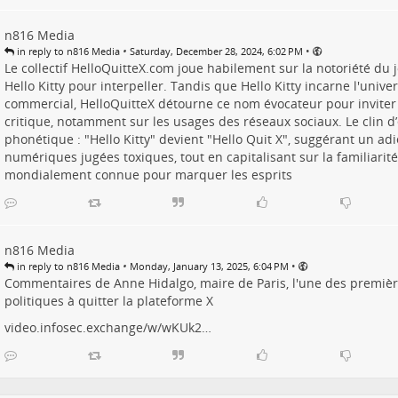
n816 Media
•
•
in reply to n816 Media
Saturday, December 28, 2024, 6:02 PM
Le collectif HelloQuitteX.com joue habilement sur la notoriété d
Hello Kitty pour interpeller. Tandis que Hello Kitty incarne l'univer
commercial, HelloQuitteX détourne ce nom évocateur pour inviter 
critique, notamment sur les usages des réseaux sociaux. Le clin d’
phonétique : "Hello Kitty" devient "Hello Quit X", suggérant un ad
numériques jugées toxiques, tout en capitalisant sur la familiari
mondialement connue pour marquer les esprits
n816 Media
•
•
in reply to n816 Media
Monday, January 13, 2025, 6:04 PM
Commentaires de Anne Hidalgo, maire de Paris, l'une des premi
politiques à quitter la plateforme X
video.infosec.exchange/w/wKUk2…