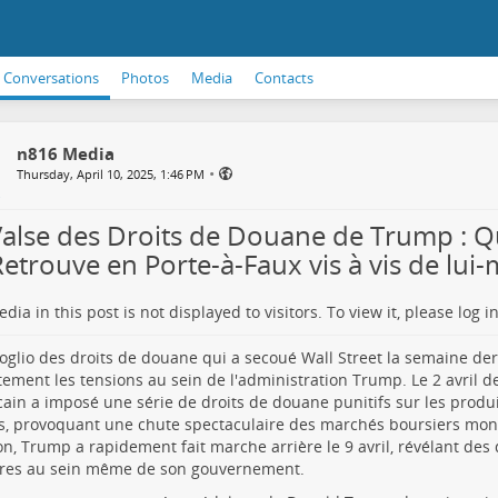
Conversations
Photos
Media
Contacts
n816 Media
•
Thursday, April 10, 2025, 1:46 PM
Valse des Droits de Douane de Trump :
Retrouve en Porte-à-Faux vis à vis de lu
dia in this post is not displayed to visitors. To view it, please log in
oglio des droits de douane qui a secoué Wall Street la semaine dern
tement les tensions au sein de l'administration Trump. Le 2 avril de
ain a imposé une série de droits de douane punitifs sur les produ
s, provoquant une chute spectaculaire des marchés boursiers mond
on, Trump a rapidement fait marche arrière le 9 avril, révélant des
res au sein même de son gouvernement.