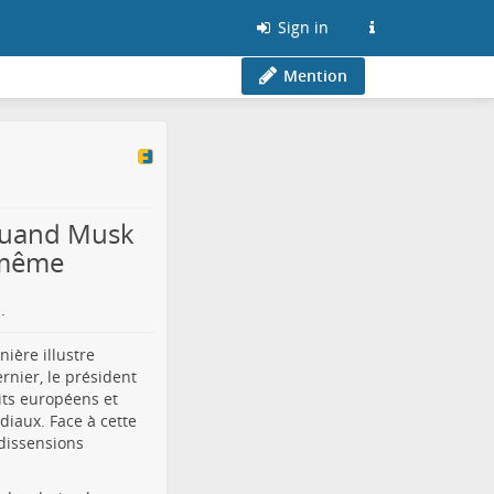
Sign in
Mention
 Quand Musk
i-même
.
ière illustre
rnier, le président
its européens et
iaux. Face à cette
 dissensions