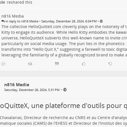
ple
reshared this
n816 Media
•
•
in reply to n816 Media
Saturday, December 28, 2024, 6:04 PM
The collective HelloQuitteX.com cleverly plays on the notoriety of t
Kitty to engage its audience. While Hello Kitty embodies the kawa
universe, HelloQuitteX subverts this well-known name to invite criti
particularly on social media usage. The pun lies in the phonetics: 
transforms into "Hello Quit X," suggesting a farewell to toxic digital
leveraging the familiarity of a globally recognized brand to make 
n816 Media
•
Saturday, December 28, 2024, 5:31 PM
loQuitteX, une plateforme d'outils pour q
Chavalarias, Directeur de recherche au CNRS et au Centre d'analys
atique sociales (CAMS) de l'EHESS et Directeur de l'Institut des 