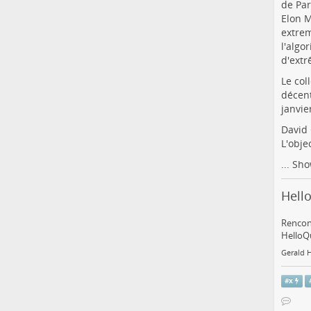
de Par
Elon M
extrem
l'algo
d'extr
Le col
décent
janvie
David 
L'obje
...
Sho
Hello
Rencont
HelloQu
Gerald 
#
x