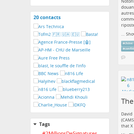
Notons
douane
autres
20 contacts
View
commer
contacts
ripost
...
Sho
#
chine
#
confli
The
David 
(CAMS)
Tags
that X
#
2MillionsDeSignatures