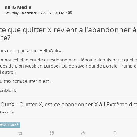
n816 Media
•
Saturday, December 21, 2024, 1:03 PM
ce que quitter X revient a l'abandonner à
ite?
ts de reponse sur HelloQuitX.
n nouvel element de questionnement déboule depuis peu : quelles
ques de Elon Musk en Europe? Ou de savoir qui de Donald Trump 
l'autre ?
uittex.com/Quitter-X-est…
lonMusk
QuitX - Quitter X, est-ce abandonner X à l'Extrême dro
ittex.com
#
elonmusk