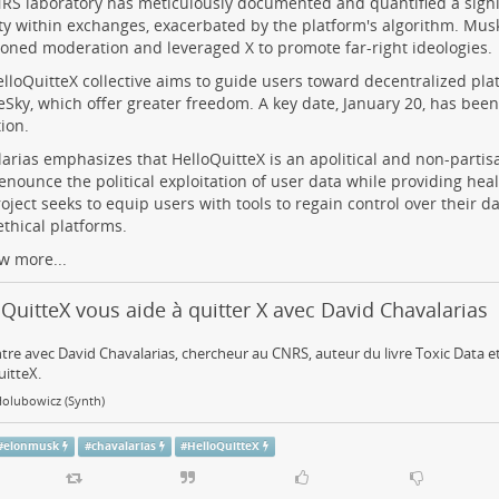
RS laboratory has meticulously documented and quantified a signif
ity within exchanges, exacerbated by the platform's algorithm. Mus
ned moderation and leveraged X to promote far-right ideologies.
lloQuitteX collective aims to guide users toward decentralized pl
eSky, which offer greater freedom. A key date, January 20, has been s
tion.
arias emphasizes that HelloQuitteX is an apolitical and non-partisan 
denounce the political exploitation of user data while providing heal
oject seeks to equip users with tools to regain control over their d
thical platforms.
w more...
QuitteX vous aide à quitter X avec David Chavalarias
re avec David Chavalarias, chercheur au CNRS, auteur du livre Toxic Data et
itteX.
Holubowicz (Synth)
#
elonmusk
#
chavalarias
#
HelloQuitteX