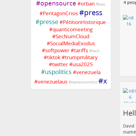
#
opensource
4 peo
#
orban
#
pau
#
press
#
PentagonCrisis
#
presse
#
PétitionHistorique
#
quanticomeeting
#
SecNumCloud
#
SocialMediaExodus
#
softpower
#
tariffs
#
tech
#
tiktok
#
trumpmilitary
#
twitter
#
usa2025
#
uspolitics
#
venezuela
#
x
#
venezuelaus
#
wareconomics
Hel
David 
mathém