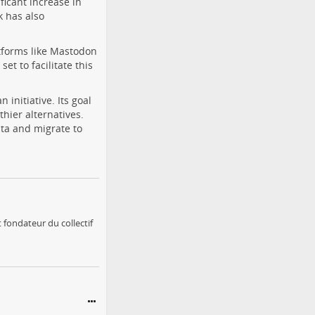
icant increase in
k has also
atforms like Mastodon
et to facilitate this
initiative. Its goal
thier alternatives.
ata and migrate to
 fondateur du collectif