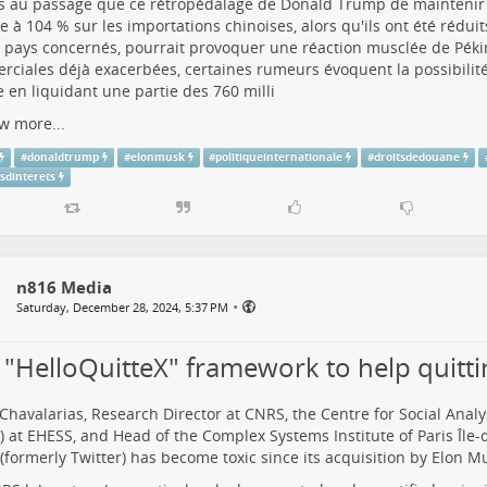
 au passage que ce rétropédalage de Donald Trump de maintenir 
 à 104 % sur les importations chinoises, alors qu'ils ont été réduit
 pays concernés, pourrait provoquer une réaction musclée de Péki
ciales déjà exacerbées, certaines rumeurs évoquent la possibilit
e en liquidant une partie des 760 milli
w more...
#
donaldtrump
#
elonmusk
#
politiqueinternationale
#
droitsdedouane
tsdinterets
n816 Media
•
Saturday, December 28, 2024, 5:37 PM
 "HelloQuitteX" framework to help quitti
Chavalarias, Research Director at CNRS, the Centre for Social Ana
 at EHESS, and Head of the Complex Systems Institute of Paris Île-
 (formerly Twitter) has become toxic since its acquisition by Elon M