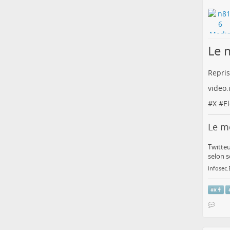
Le 
Repris
video
#
X
#
E
Le mo
Twitteu
selon s
Infosec
#
x