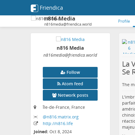
Friendica
n816 Media
Profile
n816media@friendica.world
n816 Media
n816media
@friendica
.world
La 
Se 
Follow
Atom feed
The me
Network posts
L'imbr
parfai
Île-de-France, France
améric
chinoi
@n816:matrix
.org
réacti
http:
/
/n816
.life
majeu
Joined:
Oct 8, 2024