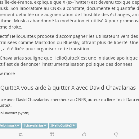
is Île-de-France, explique que X (ex-Twitter) est devenu toxique de
usk. Son laboratoire au CNRS a constaté, documenté et quantifié 
ement detaillée une augmentation de l'hostilité des échanges, amp
rithme. Musk a abandonné la modération et utilisé X pour promouv
ême droite.
lectif HelloQuitteX propose d'accompagner les utilisateurs vers de
ralisées comme Mastodon ou BlueSky, offrant plus de liberté. Une d
r, a été fixée pour organiser cette transition.
Chavalarias souligne que HelloQuitteX est une initiative apolitique 
ctif est de dénoncer l'instrumentalisation politique des données
w more...
QuitteX vous aide à quitter X avec David Chavalarias
re avec David Chavalarias, chercheur au CNRS, auteur du livre Toxic Data et
itteX.
Holubowicz (Synth)
#
elonmusk
#
chavalarias
#
HelloQuitteX