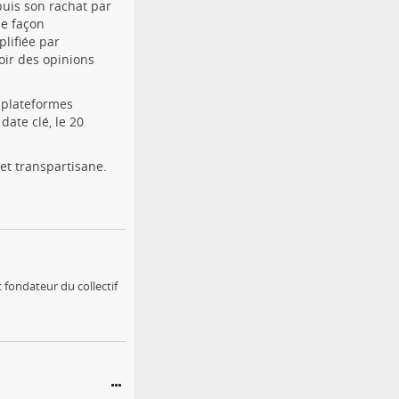
puis son rachat par
de façon
lifiée par
oir des opinions
s plateformes
ate clé, le 20
et transpartisane.
 fondateur du collectif