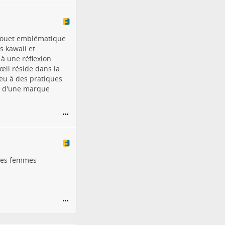
u jouet emblématique
s kawaii et
à une réflexion
œil réside dans la
ieu à des pratiques
té d'une marque
ères femmes