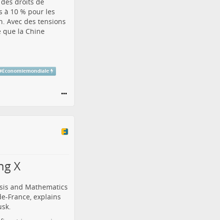
des droits de
s à 10 % pour les
n. Avec des tensions
é que la Chine
#
Économiemondiale
ng X
lysis and Mathematics
de-France, explains
usk.