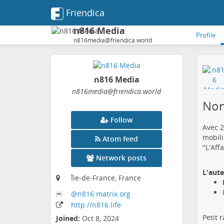
Friendica
n816 Media
Profile
n816media@friendica.world
n816 Media
n816media
@friendica
.world
Non
Follow
Avec 2
mobili
Atom feed
"L'Aff
Network posts
L'aute
Île-de-France, France
@n816:matrix
.org
http:
/
/n816
.life
Petit 
Joined:
Oct 8, 2024