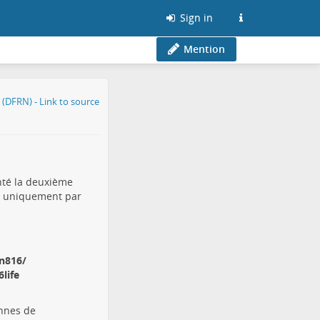
Sign in
Mention
enté la deuxième
ée uniquement par
n816/
life
onnes de