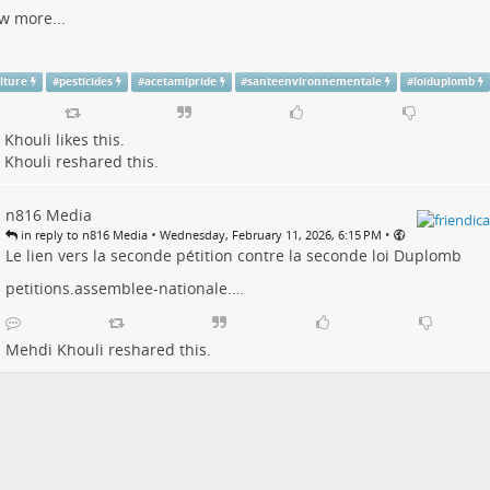
w more...
lture
#
pesticides
#
acetamipride
#
santeenvironnementale
#
loiduplomb
 Khouli
likes this.
 Khouli
reshared this.
n816 Media
•
•
in reply to n816 Media
Wednesday, February 11, 2026, 6:15 PM
Le lien vers la seconde pétition contre la seconde loi Duplomb
petitions.assemblee-nationale.…
Mehdi Khouli
reshared this.