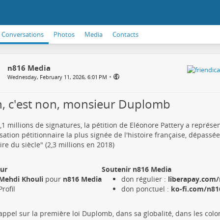
Conversations
Photos
Media
Contacts
n816 Media
•
Wednesday, February 11, 2026, 6:01 PM
, c'est non, monsieur Duplomb
,1 millions de signatures, la pétition de Eléonore Pattery a représ
sation pétitionnaire la plus signée de l'histoire française, dépass
aire du siècle" (2,3 millions en 2018)
ur
Soutenir n816 Media
Mehdi Khouli
pour
n816 Media
don régulier :
liberapay.com/
Profil
don ponctuel :
ko-fi.com/n816
rappel sur la première loi Duplomb, dans sa globalité, dans les col