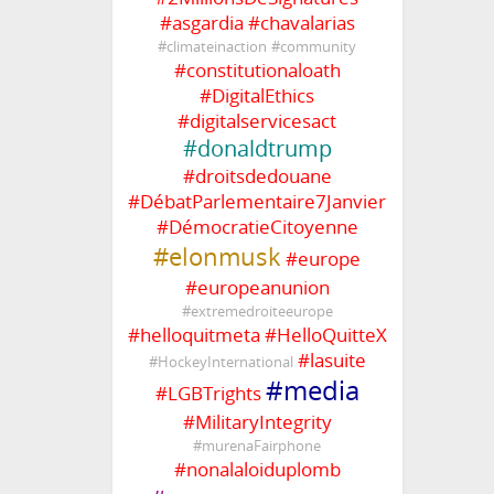
#
asgardia
#
chavalarias
#
climateinaction
#
community
#
constitutionaloath
#
DigitalEthics
#
digitalservicesact
#
donaldtrump
#
droitsdedouane
#
DébatParlementaire7Janvier
#
DémocratieCitoyenne
#
elonmusk
#
europe
#
europeanunion
#
extremedroiteeurope
#
helloquitmeta
#
HelloQuitteX
#
lasuite
#
HockeyInternational
#
media
#
LGBTrights
#
MilitaryIntegrity
#
murenaFairphone
#
nonalaloiduplomb