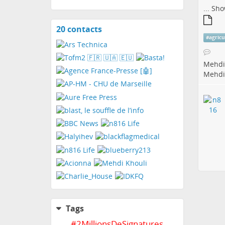
...
Sho
20 contacts
View
#
agricu
contacts
Mehdi
Mehdi
Tags
#
2MillionsDeSignatures