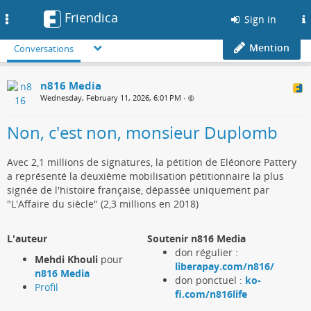
Friendica
Toggle
Sign in
navigation
Mention
Conversations
n816 Media
Wednesday, February 11, 2026, 6:01 PM
•
Non, c'est non, monsieur Duplomb
Avec 2,1 millions de signatures, la pétition de Eléonore Pattery
a représenté la deuxième mobilisation pétitionnaire la plus
signée de l'histoire française, dépassée uniquement par
"L'Affaire du siècle" (2,3 millions en 2018)
L'auteur
Soutenir n816 Media
don régulier :
Mehdi Khouli
pour
liberapay.com/n816/
n816 Media
don ponctuel :
ko-
Profil
fi.com/n816life