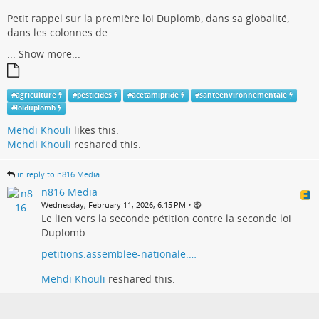
Petit rappel sur la première loi Duplomb, dans sa globalité,
dans les colonnes de
...
Show more...
#
agriculture
#
pesticides
#
acetamipride
#
santeenvironnementale
#
loiduplomb
Mehdi Khouli
likes this.
Mehdi Khouli
reshared this.
in reply to n816 Media
n816 Media
•
Wednesday, February 11, 2026, 6:15 PM
Le lien vers la seconde pétition contre la seconde loi
Duplomb
petitions.assemblee-nationale.…
Mehdi Khouli
reshared this.