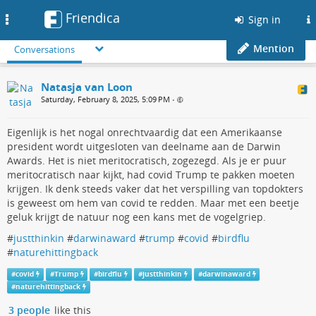
Friendica
Toggle
Sign in
navigation
Mention
Conversations
Natasja van Loon
Saturday, February 8, 2025, 5:09 PM
•
Eigenlijk is het nogal onrechtvaardig dat een Amerikaanse
president wordt uitgesloten van deelname aan de Darwin
Awards. Het is niet meritocratisch, zogezegd. Als je er puur
meritocratisch naar kijkt, had covid Trump te pakken moeten
krijgen. Ik denk steeds vaker dat het verspilling van topdokters
is geweest om hem van covid te redden. Maar met een beetje
geluk krijgt de natuur nog een kans met de vogelgriep.
#
justthinkin
#
darwinaward
#
trump
#
covid
#
birdflu
#
naturehittingback
#
covid
#
Trump
#
birdflu
#
justthinkin
#
darwinaward
#
naturehittingback
3 people
like this