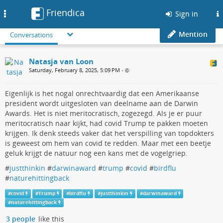
Friendica
Toggle
Sign in
navigation
Mention
Conversations
Natasja van Loon
Saturday, February 8, 2025, 5:09 PM
•
Eigenlijk is het nogal onrechtvaardig dat een Amerikaanse
president wordt uitgesloten van deelname aan de Darwin
Awards. Het is niet meritocratisch, zogezegd. Als je er puur
meritocratisch naar kijkt, had covid Trump te pakken moeten
krijgen. Ik denk steeds vaker dat het verspilling van topdokters
is geweest om hem van covid te redden. Maar met een beetje
geluk krijgt de natuur nog een kans met de vogelgriep.
#
justthinkin
#
darwinaward
#
trump
#
covid
#
birdflu
#
naturehittingback
#
covid
#
Trump
#
birdflu
#
justthinkin
#
darwinaward
#
naturehittingback
3 people
like this