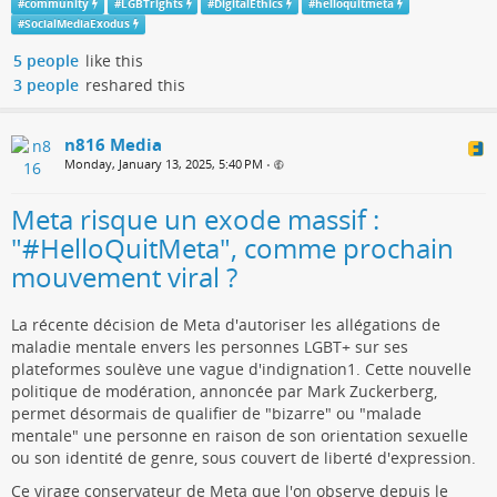
#
community
#
LGBTrights
#
DigitalEthics
#
helloquitmeta
#
SocialMediaExodus
5 people
like this
3 people
reshared this
n816 Media
Monday, January 13, 2025, 5:40 PM
•
Meta risque un exode massif :
"#HelloQuitMeta", comme prochain
mouvement viral ?
La récente décision de Meta d'autoriser les allégations de
maladie mentale envers les personnes LGBT+ sur ses
plateformes soulève une vague d'indignation1. Cette nouvelle
politique de modération, annoncée par Mark Zuckerberg,
permet désormais de qualifier de "bizarre" ou "malade
mentale" une personne en raison de son orientation sexuelle
ou son identité de genre, sous couvert de liberté d'expression.
Ce virage conservateur de Meta que l'on observe depuis le