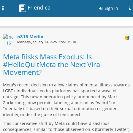
Friendica
Toggle
Sign in
navigation
n816 Media
Monday, January 13, 2025, 5:55 PM
•
Meta Risks Mass Exodus: Is
#HelloQuitMeta the Next Viral
Movement?
Meta's recent decision to allow claims of mental illness towards
LGBT+ individuals on its platforms has sparked a wave of
outrage. This new moderation policy, announced by Mark
Zuckerberg, now permits labeling a person as "weird" or
"mentally ill" based on their sexual orientation or gender
identity, under the guise of free speech.
This conservative shift by Meta could have disastrous
consequences, similar to those observed on X (formerly Twitter)