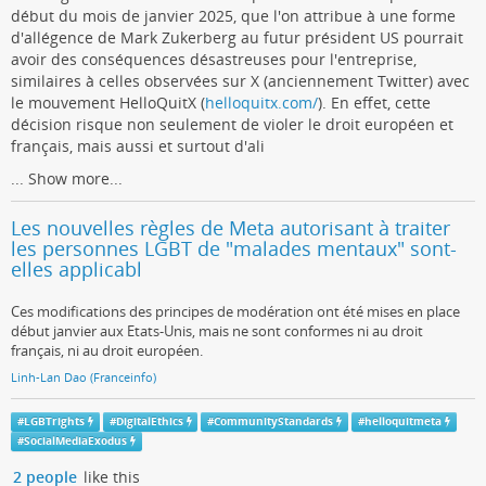
début du mois de janvier 2025, que l'on attribue à une forme
d'allégence de Mark Zukerberg au futur président US pourrait
avoir des conséquences désastreuses pour l'entreprise,
similaires à celles observées sur X (anciennement Twitter) avec
le mouvement HelloQuitX (
helloquitx.com/
). En effet, cette
décision risque non seulement de violer le droit européen et
français, mais aussi et surtout d'ali
...
Show more...
Les nouvelles règles de Meta autorisant à traiter
les personnes LGBT de "malades mentaux" sont-
elles applicabl
Ces modifications des principes de modération ont été mises en place
début janvier aux Etats-Unis, mais ne sont conformes ni au droit
français, ni au droit européen.
Linh-Lan Dao (Franceinfo)
#
LGBTrights
#
DigitalEthics
#
CommunityStandards
#
helloquitmeta
#
SocialMediaExodus
2 people
like this