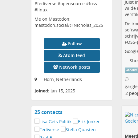
Juist
#fediverse #opensource #foss
wilde 
#linux
versti
Me on Mastodon:
De iro
mastodon.social/@Nicholas_2025
softwa
schrij
FOSS-g
Follow
Google
Atom feed
...
Sho
Network posts
#
fedive
Horn, Netherlands
gargle
Joined:
Jan 15, 2025
2 peo
25 contacts
View
contacts
Meerd