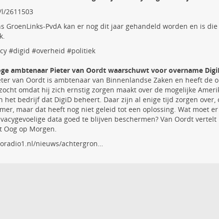
/l/2611503
s GroenLinks-PvdA kan er nog dit jaar gehandeld worden en is die
k.
cy
#
digid
#
overheid
#
politiek
ge ambtenaar Pieter van Oordt waarschuwt voor overname Digi
eter van Oordt is ambtenaar van Binnenlandse Zaken en heeft de 
zocht omdat hij zich ernstig zorgen maakt over de mogelijke Ame
n het bedrijf dat DigiD beheert. Daar zijn al enige tijd zorgen over
mer, maar dat heeft nog niet geleid tot een oplossing. Wat moet 
ivacygevoelige data goed te blijven beschermen? Van Oordt vertel
t Oog op Morgen.
oradio1.nl/nieuws/achtergron…