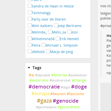
nos.nl
Volgen
politie
#
priva
Ho
Pi
ge
va
Ka
pr
he
Tags
np
#
ai
#
Amerika
#
alphabet
#
asielwetten
#
autocratie
#
change
#
biodiversiteit
#
democratie
#
doge
#
digid
#
europa
#
fascism
#
fascisme
#
gaza
#
genocide
#
gezondheid
#
geschiedenis