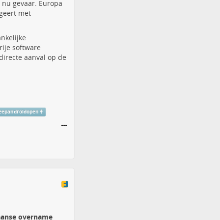
 nu gevaar. Europa
geert met
ankelijke
ije software
directe aanval op de
eepandroidopen
kaanse overname