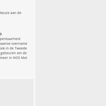
 keuze aan de
D
openbaarheid
rikaanse overname
, ook in de Tweede
er gebeuren om de
t meer in NOS Met