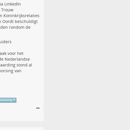
ia LinkedIn
d Trouw
 Koninkrijksrelaties
n Oordt beschuldigt
heden rondom de
uiders
aak voor het
 de Nederlandse
vaarding stond al
horsing van
#
solvinity