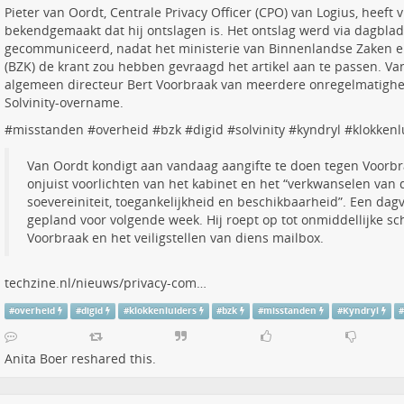
Pieter van Oordt, Centrale Privacy Officer (CPO) van Logius, heeft v
bekendgemaakt dat hij ontslagen is. Het ontslag werd via dagbla
gecommuniceerd, nadat het ministerie van Binnenlandse Zaken en
(BZK) de krant zou hebben gevraagd het artikel aan te passen. Va
algemeen directeur Bert Voorbraak van meerdere onregelmatig
Solvinity-overname.
#
misstanden
#
overheid
#
bzk
#
digid
#
solvinity
#
kyndryl
#
klokkenl
Van Oordt kondigt aan vandaag aangifte te doen tegen Voorbr
onjuist voorlichten van het kabinet en het “verkwanselen van
soevereiniteit, toegankelijkheid en beschikbaarheid”. Een dag
gepland voor volgende week. Hij roept op tot onmiddellijke sc
Voorbraak en het veiligstellen van diens mailbox.
techzine.nl/nieuws/privacy-com…
#
overheid
#
digid
#
klokkenluiders
#
bzk
#
misstanden
#
Kyndryl
Anita Boer
reshared this.