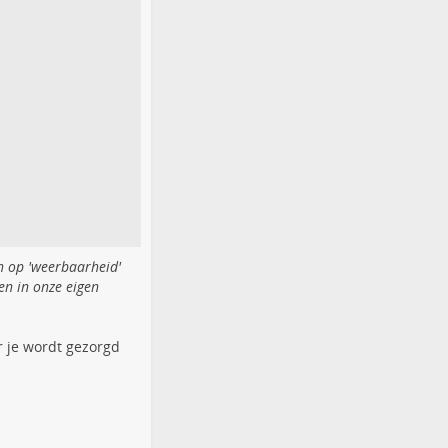
en op 'weerbaarheid'
en in onze eigen
or je wordt gezorgd