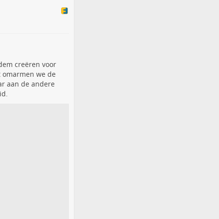
dem creëren voor
nt omarmen we de
ar aan de andere
id.