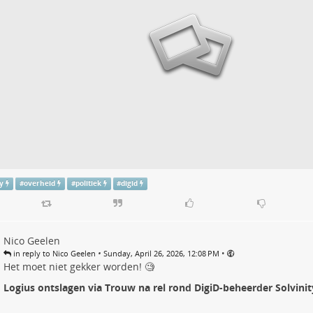
cy
#
overheid
#
politiek
#
digid
Nico Geelen
•
•
in reply to Nico Geelen
Sunday, April 26, 2026, 12:08 PM
Het moet niet gekker worden! 🧐
Logius ontslagen via Trouw na rel rond DigiD-beheerder Solvinit