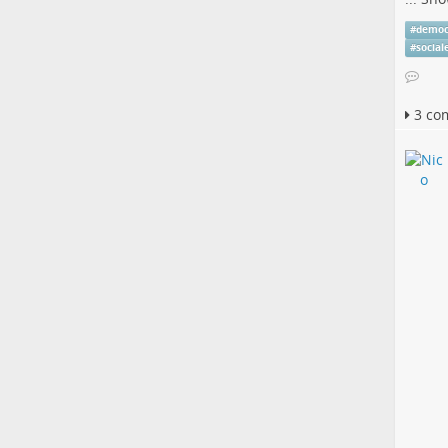
#
democ
#
social
3 co