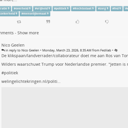
ratie
#
overheid
#
vrijheid
#
politiek
#
Rechtsstaat
#
zorg
#
fvd
#
ezekerheid
#
menselijkemaat
mments - Show more
Nico Geelen
•
•
in reply to Nico Geelen
Monday, March 23, 2026, 8:35 AM from Fedilab
De klikspaan/landverrader/collaborateur doet me aan Ros van To
Wilders waarschuwt Trump voor Nederlandse premier. "Jetten is n
#
politiek
welingelichtekringen.nl/politi…