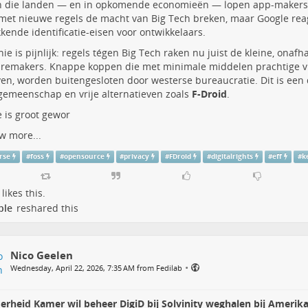
 in die landen — en in opkomende economieën — lopen app-makers
met nieuwe regels de macht van Big Tech breken, maar Google rea
kkende identificatie-eisen voor ontwikkelaars.
nie is pijnlijk: regels tégen Big Tech raken nu juist de kleine, onafh
remakers. Knappe koppen die met minimale middelen prachtige vr
ven, worden buitengesloten door westerse bureaucratie. Dit is een 
emeenschap en vrije alternatieven zoals
F-Droid
.
 is groot gewor
w more...
rse
#
foss
#
opensource
#
privacy
#
FDroid
#
digitalrights
#
eff
#
k
likes this.
ple
reshared this
Nico Geelen
•
Wednesday, April 22, 2026, 7:35 AM from Fedilab
erheid Kamer wil beheer DigiD bij Solvinity weghalen bij Ameri