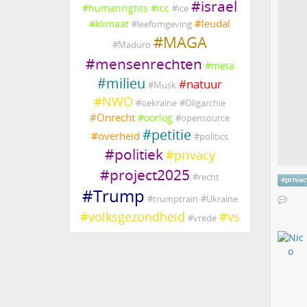
#
israel
#
humanrights
#
icc
#
ice
#
leudal
#
klimaat
#
leefomgeving
#
MAGA
#
Maduro
#
mensenrechten
#
meta
#
milieu
#
natuur
#
Musk
#
NWO
#
oekraine
#
Oligarchie
#
Onrecht
#
oorlog
#
opensource
#
petitie
#
overheid
#
politics
#
politiek
#
privacy
#
project2025
#
recht
#
priva
#
Trump
#
trumptrain
#
Ukraine
#
volksgezondheid
#
vs
#
vrede