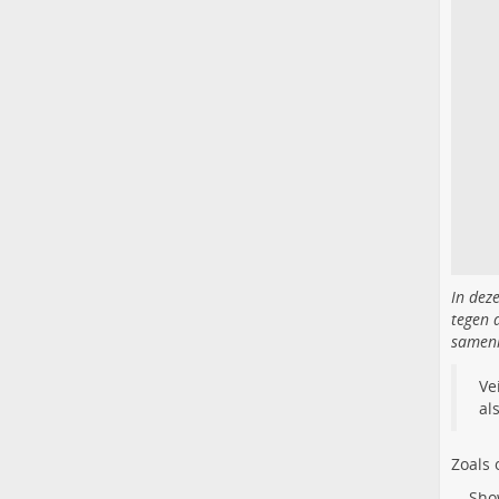
In deze
tegen 
samenl
Ve
al
Zoals
...
Sho