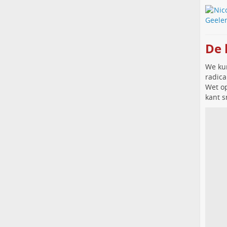
De 
We kun
radica
Wet op
kant s