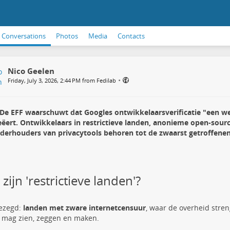
Conversations
Photos
Media
Contacts
Nico Geelen
•
Friday, July 3, 2026, 2:44 PM from Fedilab
De EFF waarschuwt dat Googles ontwikkelaarsverificatie "een w
eëert. Ontwikkelaars in restrictieve landen, anonieme open-sourc
derhouders van privacytools behoren tot de zwaarst getroffenen
zijn 'restrictieve landen'?
gezegd:
landen met zware internetcensuur
, waar de overheid stren
 mag zien, zeggen en maken.