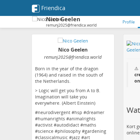
Friendica
Nico Geelen
Profile
remunj2025@friendica.world
Nico Geelen
remunj2025
@friendica
.world
⚠️
Born in the year of the dragon
cr
(1964) and raised in the south of
on
the Netherlands.
> Logic will get you from A to B.
Imagination will take you
everywhere. (Albert Einstein)
Wat 
#neurodivergent #hsp #dreamer
#humanrights #animalrights
#activist #autodidact #maths
Kort 
#science #philosophy #gardening
online
#classicalmusic #jazz #art