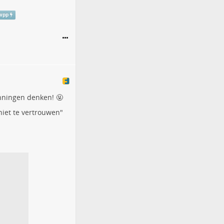
wpp
nningen denken! 🤬
iet te vertrouwen"