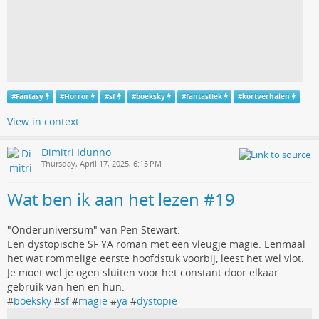
#
Fantasy
#
Horror
#
sf
#
boeksky
#
fantastiek
#
kortverhalen
View in context
Dimitri Idunno
Thursday, April 17, 2025, 6:15 PM
Wat ben ik aan het lezen #19
"Onderuniversum" van Pen Stewart.
Een dystopische SF YA roman met een vleugje magie. Eenmaal
het wat rommelige eerste hoofdstuk voorbij, leest het wel vlot.
Je moet wel je ogen sluiten voor het constant door elkaar
gebruik van hen en hun.
#
boeksky
#
sf
#
magie
#
ya
#
dystopie