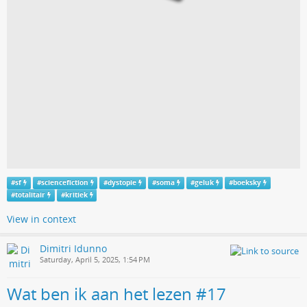
#
sf
#
sciencefiction
#
dystopie
#
soma
#
geluk
#
boeksky
#
totalitair
#
kritiek
View in context
Dimitri Idunno
Saturday, April 5, 2025, 1:54 PM
Wat ben ik aan het lezen #17