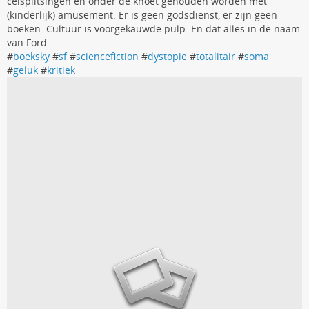
celsplitsingen en onder de knoet gehouden worden met
(kinderlijk) amusement. Er is geen godsdienst, er zijn geen
boeken. Cultuur is voorgekauwde pulp. En dat alles in de naam
van Ford.
#
boeksky
#
sf
#
sciencefiction
#
dystopie
#
totalitair
#
soma
#
geluk
#
kritiek