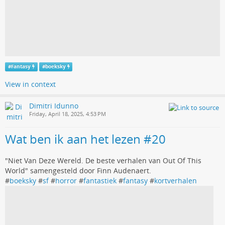
#
Fantasy
#
boeksky
View in context
Dimitri Idunno
Friday, April 18, 2025, 4:53 PM
Wat ben ik aan het lezen #20
"Niet Van Deze Wereld. De beste verhalen van Out Of This
World" samengesteld door Finn Audenaert.
#
boeksky
#
sf
#
horror
#
fantastiek
#
fantasy
#
kortverhalen