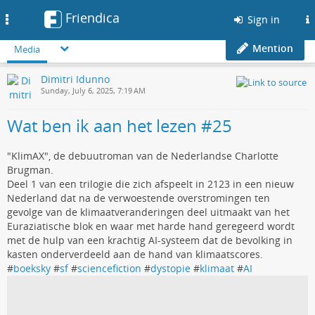
Friendica
Toggle
Sign in
navigation
Mention
Media
Dimitri Idunno
Sunday, July 6, 2025, 7:19 AM
Wat ben ik aan het lezen #25
"KlimAX", de debuutroman van de Nederlandse Charlotte
Brugman.
Deel 1 van een trilogie die zich afspeelt in 2123 in een nieuw
Nederland dat na de verwoestende overstromingen ten
gevolge van de klimaatveranderingen deel uitmaakt van het
Euraziatische blok en waar met harde hand geregeerd wordt
met de hulp van een krachtig AI-systeem dat de bevolking in
kasten onderverdeeld aan de hand van klimaatscores.
#
boeksky
#
sf
#
sciencefiction
#
dystopie
#
klimaat
#
AI