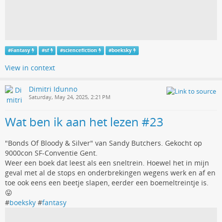
#
Fantasy
#
sf
#
sciencefiction
#
boeksky
View in context
Dimitri Idunno
Saturday, May 24, 2025, 2:21 PM
Wat ben ik aan het lezen #23
"Bonds Of Bloody & Silver" van Sandy Butchers. Gekocht op
9000con SF-Conventie Gent.
Weer een boek dat leest als een sneltrein. Hoewel het in mijn
geval met al de stops en onderbrekingen wegens werk en af en
toe ook eens een beetje slapen, eerder een boemeltreintje is.
😛
#
boeksky
#
fantasy