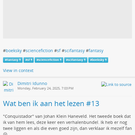
#
boeksky
#
sciencefiction
#
sf
#
scifantasy
#
fantasy
#
Fantasy
#
sf
#
sciencefiction
#
scifantasy
#
boeksky
View in context
Dimitri Idunno
Monday, February 24, 2025, 7:03 PM
Wat ben ik aan het lezen #13
"Conquistador" van Johan Klein Haneveld. Het tweede boek dat
ik van hem lees, deze keer een verhalenbundel. Ik heb er nog
twee liggen en als die even goed zijn, dan verklaar ik mezelf fan
😛