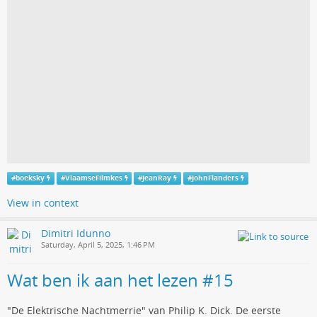
#
boeksky
#
VlaamseFilmkes
#
JeanRay
#
JohnFlanders
View in context
Dimitri Idunno
Saturday, April 5, 2025, 1:46 PM
Wat ben ik aan het lezen #15
"De Elektrische Nachtmerrie" van Philip K. Dick. De eerste