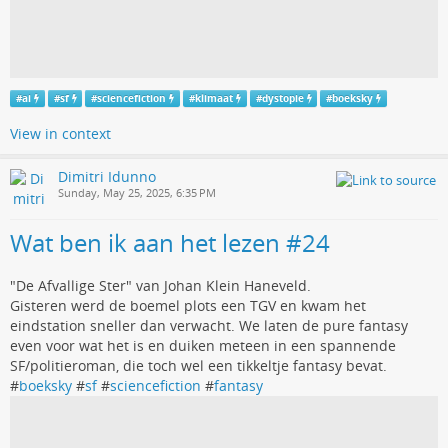
#
ai
#
sf
#
sciencefiction
#
klimaat
#
dystopie
#
boeksky
View in context
Dimitri Idunno
Sunday, May 25, 2025, 6:35 PM
Wat ben ik aan het lezen #24
"De Afvallige Ster" van Johan Klein Haneveld.
Gisteren werd de boemel plots een TGV en kwam het
eindstation sneller dan verwacht. We laten de pure fantasy
even voor wat het is en duiken meteen in een spannende
SF/politieroman, die toch wel een tikkeltje fantasy bevat.
#
boeksky
#
sf
#
sciencefiction
#
fantasy