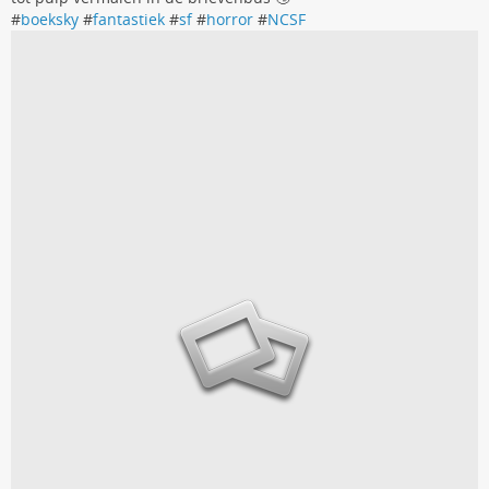
#
boeksky
#
fantastiek
#
sf
#
horror
#
NCSF