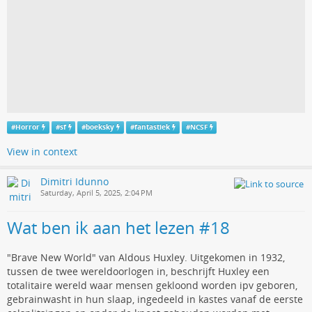
#
Horror
#
sf
#
boeksky
#
fantastiek
#
NCSF
View in context
Dimitri Idunno
Saturday, April 5, 2025, 2:04 PM
Wat ben ik aan het lezen #18
"Brave New World" van Aldous Huxley. Uitgekomen in 1932,
tussen de twee wereldoorlogen in, beschrijft Huxley een
totalitaire wereld waar mensen gekloond worden ipv geboren,
gebrainwasht in hun slaap, ingedeeld in kastes vanaf de eerste