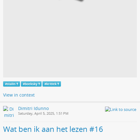
#
stalin
#
boeksky
#
kritiek
View in context
Dimitri Idunno
Saturday, April 5, 2025, 1:51 PM
Wat ben ik aan het lezen #16