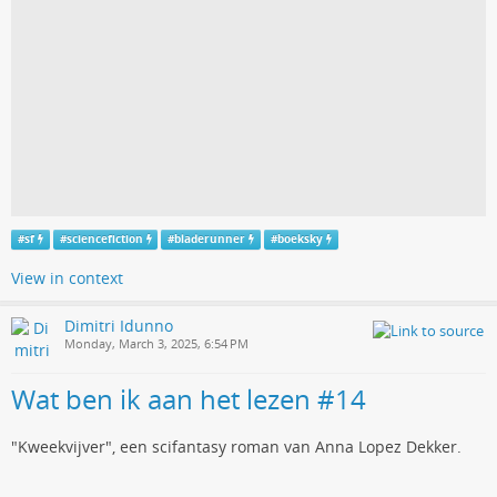
#
sf
#
sciencefiction
#
bladerunner
#
boeksky
View in context
Dimitri Idunno
Monday, March 3, 2025, 6:54 PM
Wat ben ik aan het lezen #14
"Kweekvijver", een scifantasy roman van Anna Lopez Dekker.