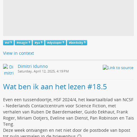
#
sf
#
magie
#
ya
#
dystopie
#
boeksky
View in context
Dimitri Idunno
Saturday, April 12, 2025, 4:19 PM
Wat ben ik aan het lezen #18.5
Even een tussendoortje, HSF 2024/4, het kwartaalblad van NCSF
- Nederlands Contactcentrum voor Science Fiction, met
verhalen van Ruben De Baerdemaeker, Guido Eekhaut, Frank
Roger, Miriam Ootjers, Eveline van Dienst, Pan Robinson en Tais
Teng.
Deze week ontvangen en net niet door de postbode van bpost
tot pulp vermalen in de brievenbus 🙄