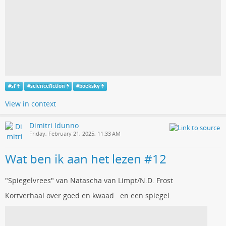
#
sf
#
sciencefiction
#
boeksky
View in context
Dimitri Idunno
Friday, February 21, 2025, 11:33 AM
Wat ben ik aan het lezen #12
"Spiegelvrees" van Natascha van Limpt/N.D. Frost
Kortverhaal over goed en kwaad...en een spiegel.