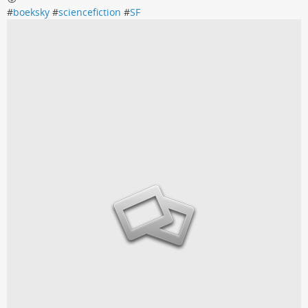
#
boeksky
#
sciencefiction
#
SF