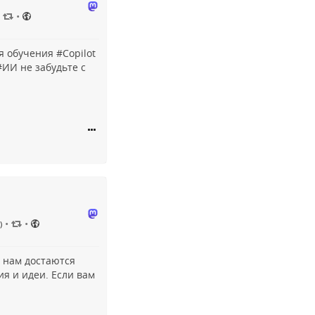
•
я обучения #
Copilot
#
ИИ
не забудьте с
•
•
)
 нам достаются
я и идеи. Если вам