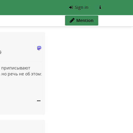
Sign in
Mention
зу приписывают
 но речь не об этом: