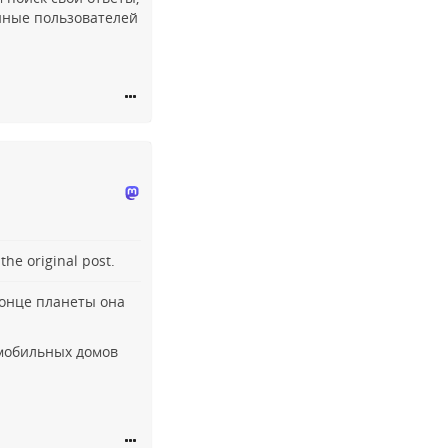
анные пользователей
o the
original post
.
конце планеты она
мобильных домов