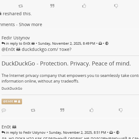

reshared this.
mments - Show more
Fedir Ustynov
•
•
•
in reply to En0t 🦝
Sunday, November 2, 2025, 8:49 PM
@
En0t 🦝
duckduckgo.com/
тоже?
DuckDuckGo - Protection. Privacy. Peace of mind.
The Internet privacy company that empowers you to seamlessly take contr
information online, without any tradeoffs.
DuckDuckGo
@
En0t 🦝
En0t 🦝
•
•
•
in reply to Fedir Ustynov
Sunday, November 2, 2025, 8:51 PM
да, но пока что как отдельный сервис не подсовывающий в сам