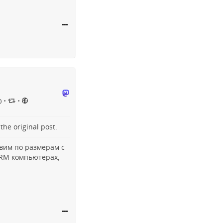
•
•
)
o the
original post
.
авим по размерам с
RM компьютерах,