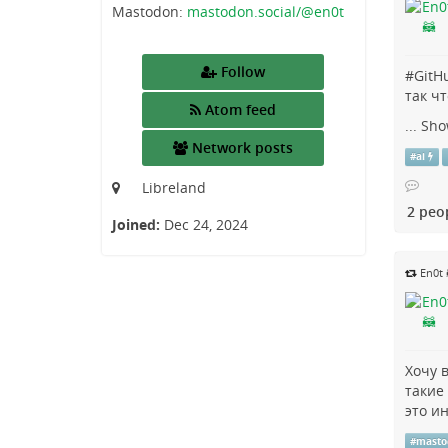
Mastodon:
mastodon.social/@en0t
Follow
#
GitH
так ч
Atom feed
...
Sho
Network posts
#
ai
Libreland
2 peo
Joined:
Dec 24, 2024
En0t 
Хочу 
такие
это ин
#
masto