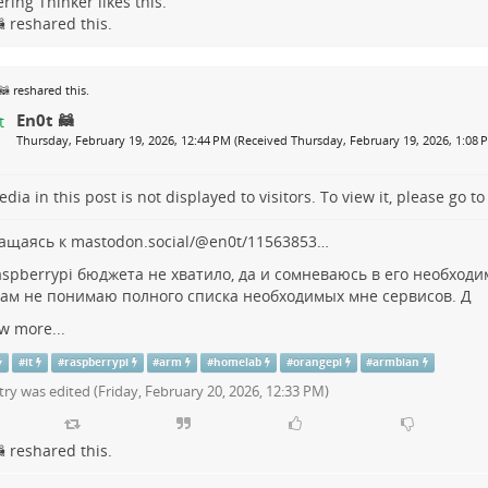
ring Thinker
likes this.

reshared this.
🦝
reshared this.
En0t 🦝
Thursday, February 19, 2026, 12:44 PM (Received Thursday, February 19, 2026, 1:08 
dia in this post is not displayed to visitors. To view it, please go t
ащаясь к
mastodon.social/@en0t/11563853…
aspberrypi
бюджета не хватило, да и сомневаюсь в его необходим
сам не понимаю полного списка необходимых мне сервисов. Д
w more...
#
it
#
raspberrypi
#
arm
#
homelab
#
orangepi
#
armbian
try was edited (
Friday, February 20, 2026, 12:33 PM
)

reshared this.