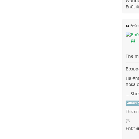
Wande
En0t 
En0t 
The me
Возвр
На #
r
пока 
...
Sho
#
linux
This en
En0t 