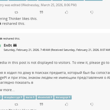
try was edited (
Wednesday, March 25, 2026, 8:06 PM
)
ring Thinker
likes this.

reshared this.
🦝
reshared this.
En0t 🦝
Saturday, February 21, 2026, 7:49 AM (Received Saturday, February 21, 2026, 8:07 AM
dia in this post is not displayed to visitors. To view it, please go t
ня я ходил по дому в поисках предмета, который был бы сопост
gePI
и при этом, знаком людям не имеющим представления о A
наглядно показать в
w more...
#
raspberrypi
#
arm
#
homelab
#
orangepi