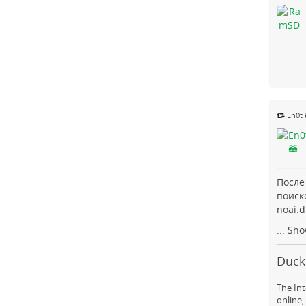
En0t 
После
поиск
noai.
...
Sho
DuckD
The Int
online,