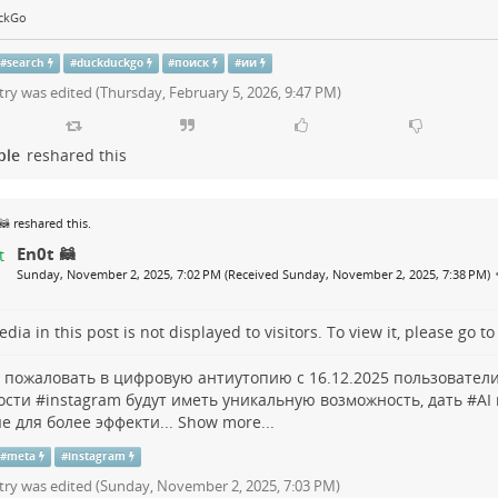
ckGo
#
search
#
duckduckgo
#
поиск
#
ии
try was edited (
Thursday, February 5, 2026, 9:47 PM
)
ple
reshared this
🦝
reshared this.
En0t 🦝
Sunday, November 2, 2025, 7:02 PM (Received Sunday, November 2, 2025, 7:38 PM)
dia in this post is not displayed to visitors. To view it, please go t
 пожаловать в цифровую антиутопию с 16.12.2025 пользователи
ости #
instagram
будут иметь уникальную возможность, дать #
AI
е для более эффекти...
Show more...
#
meta
#
instagram
try was edited (
Sunday, November 2, 2025, 7:03 PM
)