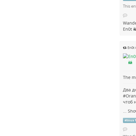
This en
Wande
En0t 
En0t 
The me
Два д
#
Oran
чтоб 
...
Sho
#
linux