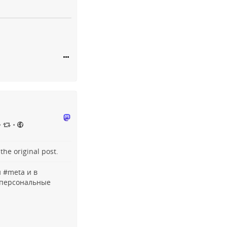
•
•
o the
original post
.
 #
meta
и в
персональные