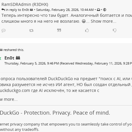
RamSDRAdmin (R3DHX)
•
•
•
in reply to En0t 🦝
Saturday, February 28, 2026, 10:44 AM
Теперь интересно что там будет. Аналогичный болтается и пом
слишком много я на него не возлагаю. 😀...
Show more...
🦝
reshared this.
En0t 🦝
Thursday, February 5, 2026, 9:46 PM (Received Wednesday, February 11, 2026, 9:28 
 опроса пользователей DuckDuckGo на предмет "поиск с AI, или 
овика разумеется не исчез ИИ агент, НО был создан отдельный
duckduckgo.com
где AI исключён, то же касается с
w more...
uckGo - Protection. Privacy. Peace of mind.
ernet privacy company that empowers you to seamlessly take control of yo
 without any tradeoffs.