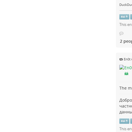
DuckDu
#
ai
This en
2 peo
En0t 
The me
Добро
частн
данны
#
ai
This en