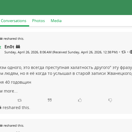
Conversations
Photos
Media
🦝
reshared this.
En0t 🦝
•
•
Sunday, April 26, 2026, 8:06 AM (Received Sunday, April 26, 2026, 12:38 PM)
изм одного, это всегда преступная халатность другого" эту фра
м людям, но я её когда то услышал в старой записи Жванецкого,
ня 40 годовщин
w more...

reshared this.
🦝
reshared this.