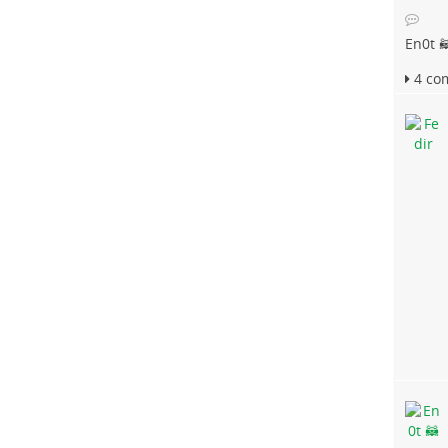
En0t 
4 co