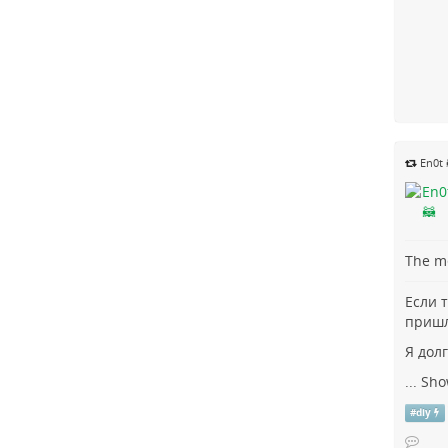
En0t 
The me
Если 
пришл
Я долг
...
Sho
#
diy