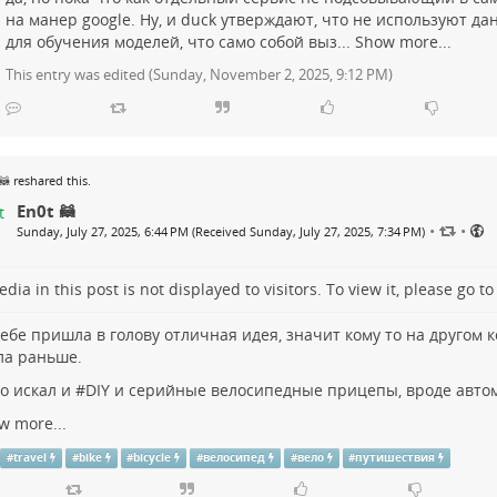
на манер google. Ну, и duck утверждают, что не используют д
для обучения моделей, что само собой выз...
Show more...
This entry was edited (
Sunday, November 2, 2025, 9:12 PM
)
🦝
reshared this.
En0t 🦝
•
•
Sunday, July 27, 2025, 6:44 PM (Received Sunday, July 27, 2025, 7:34 PM)
dia in this post is not displayed to visitors. To view it, please go t
тебе пришла в голову отличная идея, значит кому то на другом 
а раньше.
о искал и #
DIY
и серийные велосипедные прицепы, вроде авто
w more...
#
travel
#
bike
#
bicycle
#
велосипед
#
вело
#
путишествия