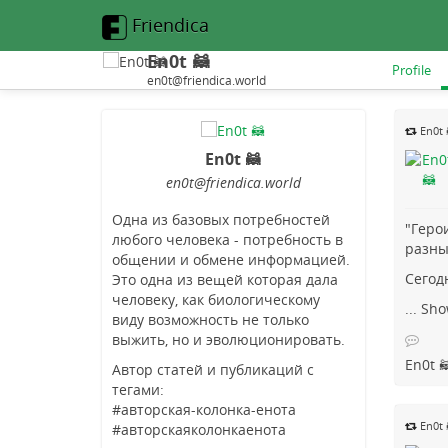
Friendica
En0t 🦝
Profile
en0t@friendica.world
En0t 
En0t 🦝
en0t
@friendica
.world
Одна из базовых потребностей
"Геро
любого человека - потребность в
разны
общении и обмене информацией.
Сегод
Это одна из вещей которая дала
человеку, как биологическому
...
Sho
виду возможность не только
выжить, но и эволюционировать.
En0t 
Автор статей и публикаций с
тегами:
#авторская-колонка-енота
En0t 
#авторскаяколонкаенота