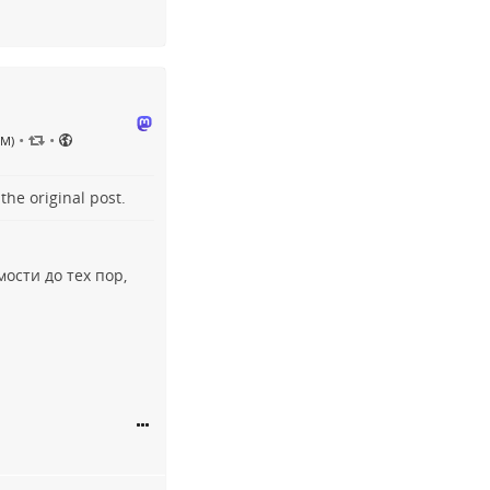
•
•
PM)
o the
original post
.
ости до тех пор,