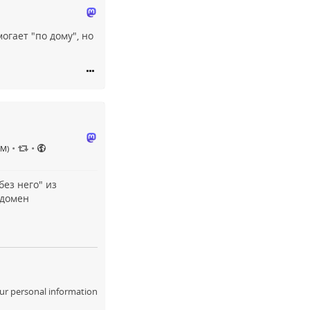
огает "по дому", но
•
•
PM)
без него" из
 домен
ur personal information