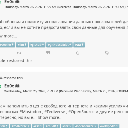
En0t 🦝
•
Thursday, March 26, 2026, 11:29 AM (Received Thursday, March 26, 2026, 11:47 AM)
ub
обновили политику использования данных пользователей дл
то, если вы не хотите предоставлять свои данные для обучения 
w more...
#
copilot
#
llm
#
github
#
githubcopilot
#
ии
ple
reshared this
🦝
reshared this.
En0t 🦝
Wednesday, March 25, 2026, 7:59 PM (Received Wednesday, March 25, 2026, 8:09 PM
вам напомнить о цене свободного интернета и какими усилиями
 вещи как #
Mastodon
, #
Fediverse
, #
OpenSource
и другие решени
тересно, но вы е...
Show more...
don
#
fediverse
#
rss
#
reddit
#
tor
#
opensource
#
wikipedia