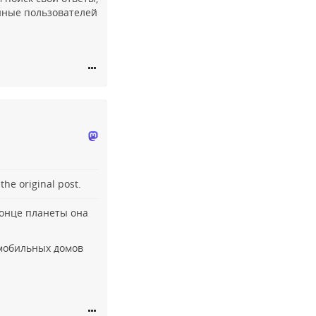
анные пользователей
o the
original post
.
конце планеты она
мобильных домов