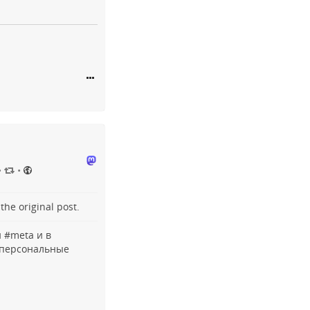
•
•
o the
original post
.
 #
meta
и в
персональные