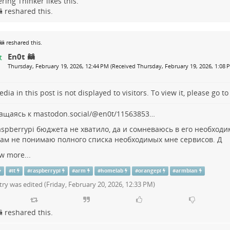
ring Thinker
likes this.

reshared this.
🦝
reshared this.
En0t 🦝
Thursday, February 19, 2026, 12:44 PM (Received Thursday, February 19, 2026, 1:08 
dia in this post is not displayed to visitors. To view it, please go t
ащаясь к
mastodon.social/@en0t/11563853…
aspberrypi
бюджета не хватило, да и сомневаюсь в его необходим
сам не понимаю полного списка необходимых мне сервисов. Д
w more...
#
it
#
raspberrypi
#
arm
#
homelab
#
orangepi
#
armbian
try was edited (
Friday, February 20, 2026, 12:33 PM
)

reshared this.