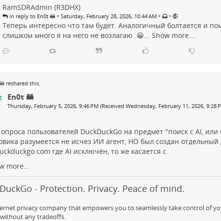
RamSDRAdmin (R3DHX)
•
•
•
in reply to En0t 🦝
Saturday, February 28, 2026, 10:44 AM
Теперь интересно что там будет. Аналогичный болтается и пом
слишком много я на него не возлагаю. 😀...
Show more...
🦝
reshared this.
En0t 🦝
Thursday, February 5, 2026, 9:46 PM (Received Wednesday, February 11, 2026, 9:28 
 опроса пользователей DuckDuckGo на предмет "поиск с AI, или 
овика разумеется не исчез ИИ агент, НО был создан отдельный
duckduckgo.com
где AI исключён, то же касается с
w more...
uckGo - Protection. Privacy. Peace of mind.
ernet privacy company that empowers you to seamlessly take control of yo
 without any tradeoffs.