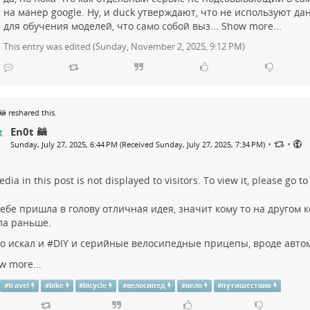
на манер google. Ну, и duck утверждают, что не используют д
для обучения моделей, что само собой выз...
Show more...
This entry was edited (
Sunday, November 2, 2025, 9:12 PM
)
🦝
reshared this.
En0t 🦝
•
•
Sunday, July 27, 2025, 6:44 PM (Received Sunday, July 27, 2025, 7:34 PM)
dia in this post is not displayed to visitors. To view it, please go t
тебе пришла в голову отличная идея, значит кому то на другом 
а раньше.
о искал и #
DIY
и серийные велосипедные прицепы, вроде авто
w more...
#
travel
#
bike
#
bicycle
#
велосипед
#
вело
#
путишествия