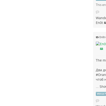
This en
Wande
En0t 
En0t 
The me
Два д
#
Oran
чтоб 
...
Sho
#
linux