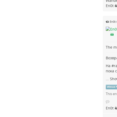
Wande
En0t 
En0t 
The me
Возвр
На #
r
пока 
...
Sho
#
linux
This en
En0t 