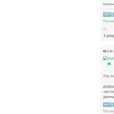
DuckDu
#
ai
This en
2 peo
En0t 
The me
Добро
частн
данны
#
ai
This en