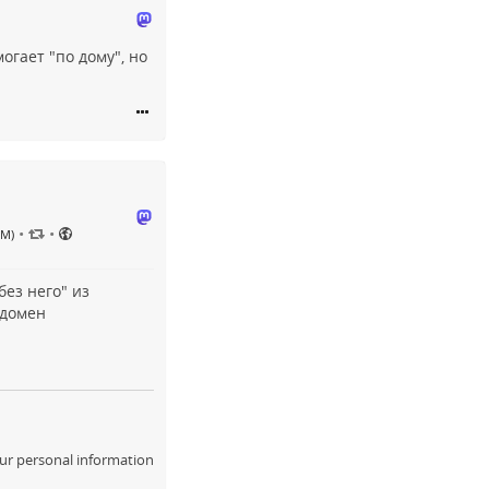
огает "по дому", но
•
•
PM)
без него" из
 домен
ur personal information