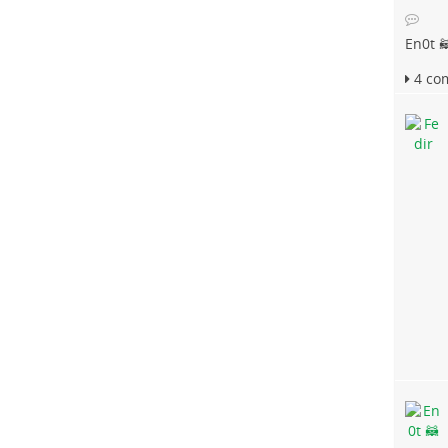
En0t 
4 co