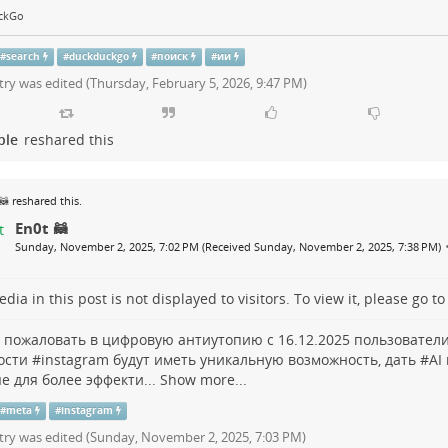
ckGo
#
search
#
duckduckgo
#
поиск
#
ии
try was edited (
Thursday, February 5, 2026, 9:47 PM
)
ple
reshared this
🦝
reshared this.
En0t 🦝
Sunday, November 2, 2025, 7:02 PM (Received Sunday, November 2, 2025, 7:38 PM)
dia in this post is not displayed to visitors. To view it, please go t
 пожаловать в цифровую антиутопию с 16.12.2025 пользователи
ости #
instagram
будут иметь уникальную возможность, дать #
AI
е для более эффекти...
Show more...
#
meta
#
instagram
try was edited (
Sunday, November 2, 2025, 7:03 PM
)