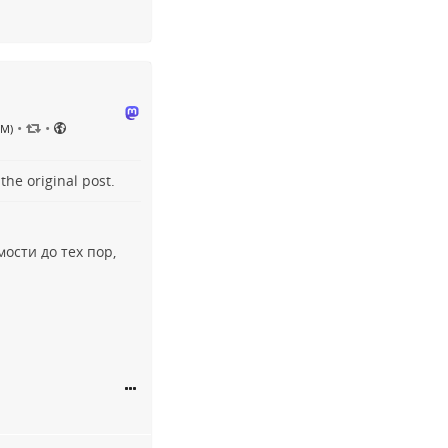
•
•
PM)
o the
original post
.
ости до тех пор,