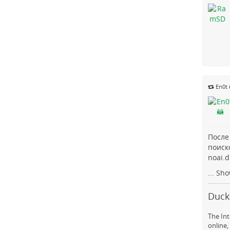
En0t 
После
поиск
noai.
...
Sho
DuckD
The Int
online,