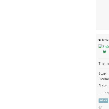
En0t 
The me
Если 
пришл
Я долг
...
Sho
#
diy