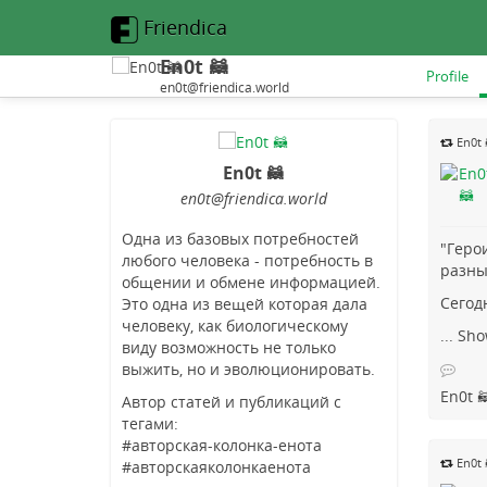
Friendica
En0t 🦝
Profile
en0t@friendica.world
En0t 
En0t 🦝
en0t
@friendica
.world
Одна из базовых потребностей
"Геро
любого человека - потребность в
разны
общении и обмене информацией.
Сегод
Это одна из вещей которая дала
человеку, как биологическому
...
Sho
виду возможность не только
выжить, но и эволюционировать.
En0t 
Автор статей и публикаций с
тегами:
#авторская-колонка-енота
En0t 
#авторскаяколонкаенота