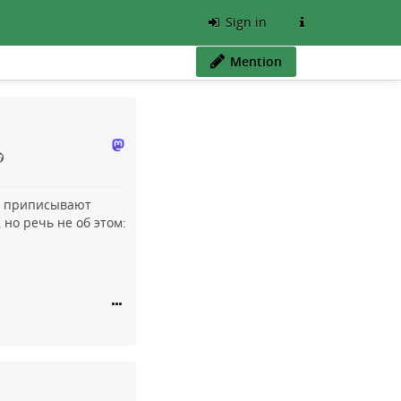
Sign in
Mention
зу приписывают
 но речь не об этом: