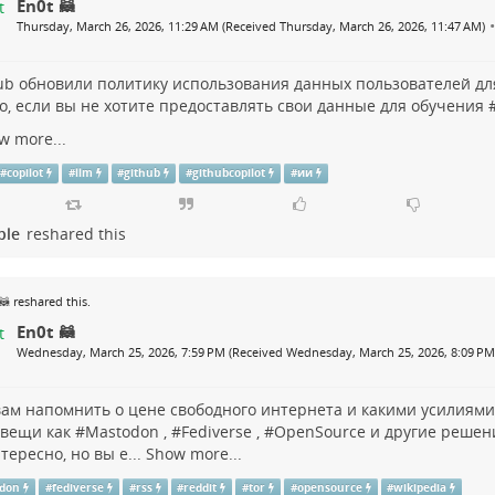
En0t 🦝
•
Thursday, March 26, 2026, 11:29 AM (Received Thursday, March 26, 2026, 11:47 AM)
ub
обновили политику использования данных пользователей дл
то, если вы не хотите предоставлять свои данные для обучения 
w more...
#
copilot
#
llm
#
github
#
githubcopilot
#
ии
ple
reshared this
🦝
reshared this.
En0t 🦝
Wednesday, March 25, 2026, 7:59 PM (Received Wednesday, March 25, 2026, 8:09 PM
вам напомнить о цене свободного интернета и какими усилиями
 вещи как #
Mastodon
, #
Fediverse
, #
OpenSource
и другие решени
тересно, но вы е...
Show more...
don
#
fediverse
#
rss
#
reddit
#
tor
#
opensource
#
wikipedia