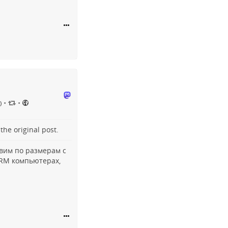
•
•
)
o the
original post
.
авим по размерам с
RM компьютерах,