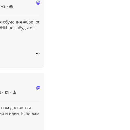
•
я обучения #
Copilot
#
ИИ
не забудьте с
•
•
)
 нам достаются
я и идеи. Если вам