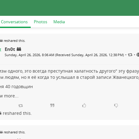
Conversations
Photos
Media
🦝
reshared this.
En0t 🦝
•
•
Sunday, April 26, 2026, 8:06 AM (Received Sunday, April 26, 2026, 12:38 PM)
изм одного, это всегда преступная халатность другого" эту фра
м людям, но я её когда то услышал в старой записи Жванецкого,
ня 40 годовщин
w more...

reshared this.
🦝
reshared this.