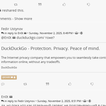

reshared this.
mments - Show more
Fedir Ustynov
•
•
•
in reply to En0t 🦝
Sunday, November 2, 2025, 8:49 PM
@
En0t 🦝
duckduckgo.com/
тоже?
DuckDuckGo - Protection. Privacy. Peace of mind.
The Internet privacy company that empowers you to seamlessly take contr
information online, without any tradeoffs.
DuckDuckGo
@
En0t 🦝
En0t 🦝
•
•
•
in reply to Fedir Ustynov
Sunday, November 2, 2025, 8:51 PM
да, но пока что как отдельный сервис не подсовывающий в сам