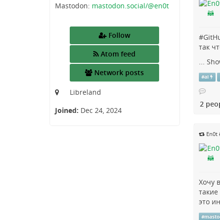
Mastodon:
mastodon.social/@en0t
Follow
#
GitH
так ч
Atom feed
...
Sho
Network posts
#
ai
Libreland
2 peo
Joined:
Dec 24, 2024
En0t 
Хочу 
такие
это ин
#
masto