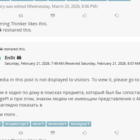
try was edited (
Wednesday, March 25, 2026, 8:06 PM
)
ring Thinker
likes this.

reshared this.
🦝
reshared this.
En0t 🦝
Saturday, February 21, 2026, 7:49 AM (Received Saturday, February 21, 2026, 8:07 AM
dia in this post is not displayed to visitors. To view it, please go t
ня я ходил по дому в поисках предмета, который был бы сопост
gePI
и при этом, знаком людям не имеющим представления о A
наглядно показать в
w more...
#
raspberrypi
#
arm
#
homelab
#
orangepi