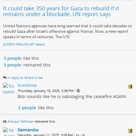
It could take 350 years for Gaza to rebuild if it
remains under a blockade, UN report says
United Nations agencies have long warned that it could take decades to
rebuild Gaza after Israel’s offensive against Hamas. Now, a new report
speaks in terms of centuries. The U.N.
JOSEPH KRAUSS (AP News)
3 people
like this
3 people
reshared this
in reply to Wreck-it Kal
Sunshine
•
Thursday, January 16, 2025, 3:36 PM
Bibi sounds like he is sabotaging the ceasefire AGAIN.
2 people
like this
Ashiqur Rahman
reshared this.
Semenko
Saturday, January 11, 2025, 3:08 AM
•
•