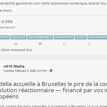
pérabilité garantirait une réelle autonomie numérique, écarter tou
w more...
 a title
st-france.fr
ource
#
murena
#
privacybydesign
#
ussanctions
#
e/OS
#
murenacloud
 Dilvit
reshared this.
n816 Media
•
Tuesday, February 3, 2026, 5:21 PM
ella accueille à Bruxelles le pire de la co
olution réactionnaire — financé par vos 
opéens
di, Jordan Bardella s'apprête à orchestrer à Bruxelles ce qu'il ap