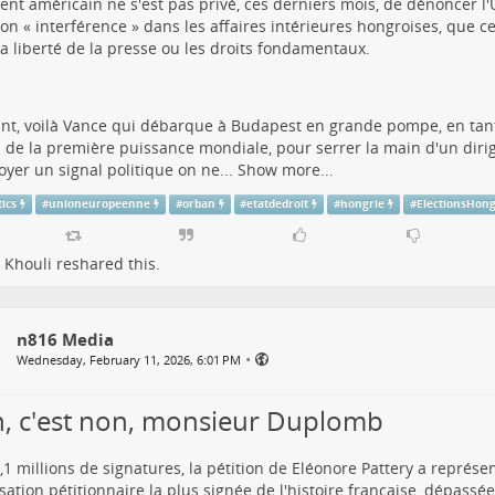
ent américain ne s'est pas privé, ces derniers mois, de dénoncer 
on « interférence » dans les affaires intérieures hongroises, que ce 
 la liberté de la presse ou les droits fondamentaux.
nt, voilà Vance qui débarque à Budapest en grande pompe, en tan
el de la première puissance mondiale, pour serrer la main d'un di
oyer un signal politique on ne...
Show more...
tics
#
unioneuropeenne
#
orban
#
etatdedroit
#
hongrie
#
ElectionsHon
 Khouli
reshared this.
n816 Media
•
Wednesday, February 11, 2026, 6:01 PM
, c'est non, monsieur Duplomb
,1 millions de signatures, la pétition de Eléonore Pattery a représ
sation pétitionnaire la plus signée de l'histoire française, dépass