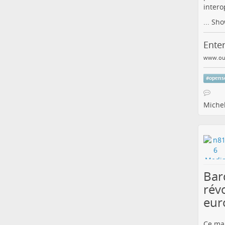
intero
...
Sho
Enter
www.oue
#
opens
Michel
Bard
rév
eur
Ce mar