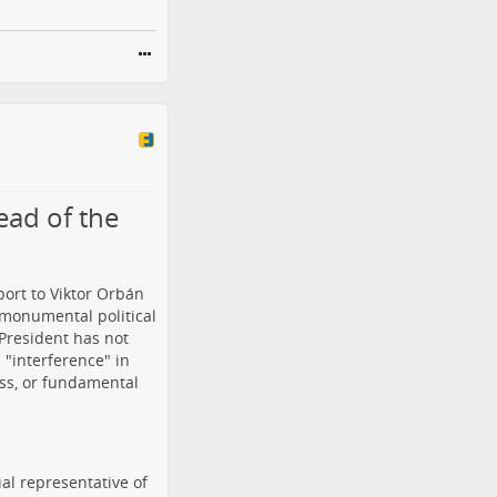
ead of the
port to Viktor Orbán
a monumental political
President has not
 "interference" in
ess, or fundamental
ial representative of