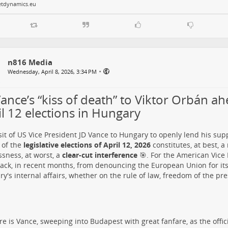
etdynamics.eu
n816 Media
•
Wednesday, April 8, 2026, 3:34 PM
ance’s “kiss of death” to Viktor Orbán ah
il 12 elections in Hungary
sit of US Vice President JD Vance to Hungary to openly lend his sup
 of the
legislative elections of April 12, 2026
constitutes, at best, 
ssness, at worst, a
clear-cut interference
🎯. For the American Vice 
ack, in recent months, from denouncing the European Union for its
y's internal affairs, whether on the rule of law, freedom of the pr
re is Vance, sweeping into Budapest with great fanfare, as the offic