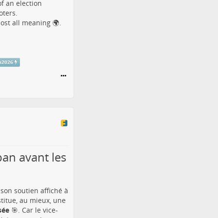
f an election
oters.
lost all meaning 🌍.
s2026
ban avant les
son soutien affiché à
titue, au mieux, une
sée
🎯. Car le vice-