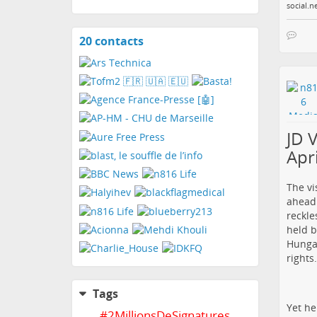
social.n
20 contacts
View
contacts
JD V
Apr
The vi
ahead
reckle
held b
Hungar
rights.
Tags
Yet he
#
2MillionsDeSignatures