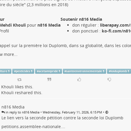
aire du siècle" (2,3 millions en 2018)
ur
Soutenir n816 Media
Mehdi Khouli
pour
n816 Media
don régulier :
liberapay.com/
Profil
don ponctuel :
ko-fi.com/n816
rappel sur la première loi Duplomb, dans sa globalité, dans les col
w more...
lture
#
pesticides
#
acetamipride
#
santeenvironnementale
#
loiduplomb
 Khouli
likes this.
 Khouli
reshared this.
n816 Media
•
•
in reply to n816 Media
Wednesday, February 11, 2026, 6:15 PM
Le lien vers la seconde pétition contre la seconde loi Duplomb
petitions.assemblee-nationale.…