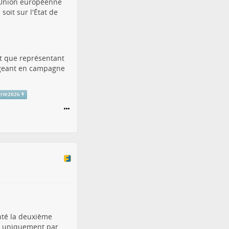
l'Union européenne
soit sur l'État de
t que représentant
rigeant en campagne
grie2026
enté la deuxième
ée uniquement par