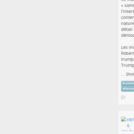
« somm
l'inte
conten
nature
détail
démoc
Les in
Robert
trumpi
Trump
...
Sho
#
rasse
#
Démoc