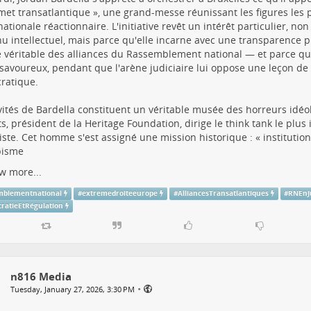
et transatlantique », une grand-messe réunissant les figures les p
rnationale réactionnaire. L'initiative revêt un intérêt particulier, no
u intellectuel, mais parce qu'elle incarne avec une transparence p
 véritable des alliances du Rassemblement national — et parce qu'
 savoureux, pendant que l'arène judiciaire lui oppose une leçon de c
ratique.
vités de Bardella constituent un véritable musée des horreurs idéo
s, président de la Heritage Foundation, dirige le think tank le plu
ste. Cet homme s'est assigné une mission historique : « institution
isme
w more...
mblementnational
#
extremedroiteeurope
#
AlliancesTransatlantiques
#
RNEnJ
ratieEtRégulation
n816 Media
•
Tuesday, January 27, 2026, 3:30 PM