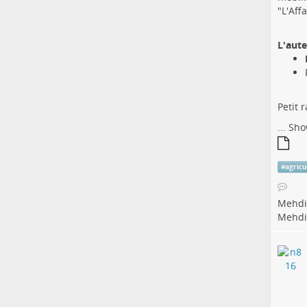
"L'Aff
L'aute
Petit 
...
Sho
#
agricu
Mehdi
Mehdi