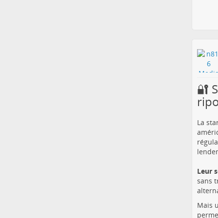
🔐 
rip
La sta
améric
régula
lendem
Leur s
sans t
altern
Mais u
permet