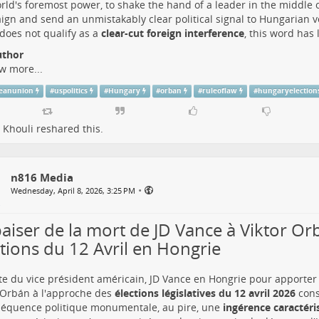
rld's foremost power, to shake the hand of a leader in the middle o
gn and send an unmistakably clear political signal to Hungarian v
s does not qualify as a
clear-cut foreign interference
, this word has 
uthor
w more...
eanunion
#
uspolitics
#
Hungary
#
orban
#
ruleoflaw
#
hungaryelection
 Khouli
reshared this.
n816 Media
•
Wednesday, April 8, 2026, 3:25 PM
baiser de la mort de JD Vance à Viktor Or
ctions du 12 Avril en Hongrie
ite du vice président américain, JD Vance en Hongrie pour apporter 
 Orbán à l'approche des
élections législatives du 12 avril 2026
cons
équence politique monumentale, au pire, une
ingérence caractéri