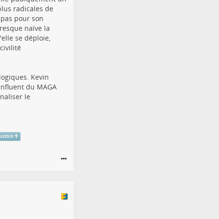
lus radicales de
n pas pour son
resque naïve la
elle se déploie,
ivilité
logiques. Kevin
s influent du MAGA
naliser le
ustice