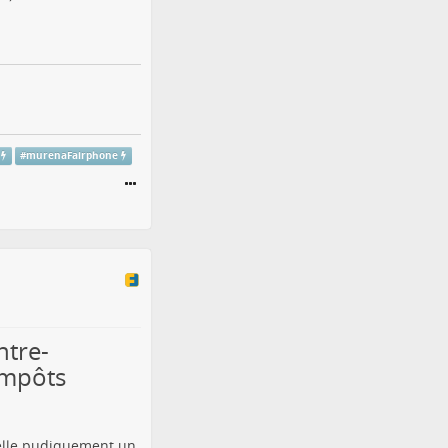
#
murenaFairphone
ntre-
impôts
pelle pudiquement un