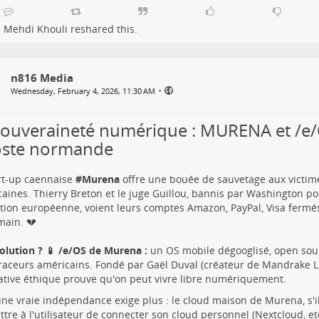
Mehdi Khouli
reshared this.
n816 Media
•
Wednesday, February 4, 2026, 11:30 AM
Souveraineté numérique : MURENA et /e/
oste normande
rt-up caennaise
#
Murena
offre une bouée de sauvetage aux victim
aines. Thierry Breton et le juge Guillou, bannis par Washington po
tion européenne, voient leurs comptes Amazon, PayPal, Visa fermé
ain. 💔
olution ? 📱 /e/OS de Murena :
un OS mobile dégooglisé, open sou
raceurs américains. Fondé par Gaël Duval (créateur de Mandrake Li
ative éthique prouve qu'on peut vivre libre numériquement.
ne vraie indépendance exige plus : le cloud maison de Murena, s'il
tre à l'utilisateur de connecter son cloud personnel (Nextcloud, etc