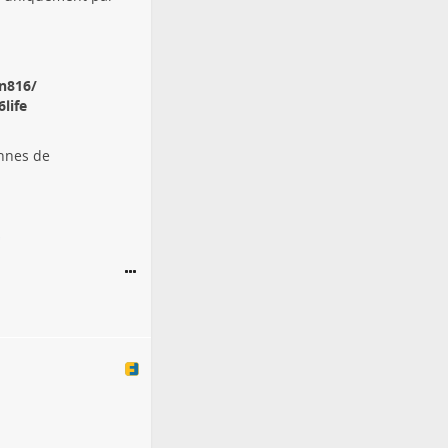
n816/
life
onnes de