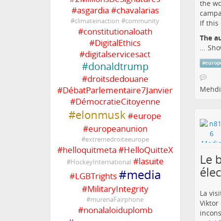
the wo
#
asgardia
#
chavalarias
campai
#
climateinaction
#
community
If thi
#
constitutionaloath
The a
#
DigitalEthics
...
Sho
#
digitalservicesact
#
donaldtrump
#
europ
#
droitsdedouane
#
DébatParlementaire7Janvier
Mehdi
#
DémocratieCitoyenne
#
elonmusk
#
europe
#
europeanunion
#
extremedroiteeurope
#
helloquitmeta
#
HelloQuitteX
Le 
#
lasuite
#
HockeyInternational
éle
#
media
#
LGBTrights
#
MilitaryIntegrity
La vis
#
murenaFairphone
Viktor
#
nonalaloiduplomb
incons