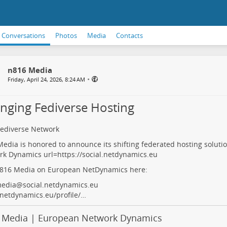
Conversations
Photos
Media
Contacts
n816 Media
•
Friday, April 24, 2026, 8:24 AM
nging Fediverse Hosting
Fediverse Network
edia is honored to announce its shifting federated hosting soluti
rk Dynamics
url=https://social.netdynamics.eu
n816 Media on European NetDynamics here:
edia@social.netdynamics.eu
.netdynamics.eu/profile/…
 Media | European Network Dynamics