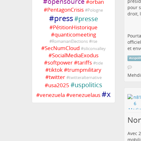
#
opensource
#
orban
présid
pour s
#
PentagonCrisis
#
Pologne
droit,
#
press
#
presse
#
PétitionHistorique
#
quanticomeeting
Pourta
#
RomanianElections
#
rse
offici
#
SecNumCloud
et env
#
siliconvalley
#
SocialMediaExodus
#
uspoli
#
softpower
#
tariffs
#
tide
#
tiktok
#
trumpmilitary
Mehdi
#
twitter
#
twitteralternative
#
uspolitics
#
usa2025
#
x
#
venezuela
#
venezuelaus
Non
Avec 2
mobili