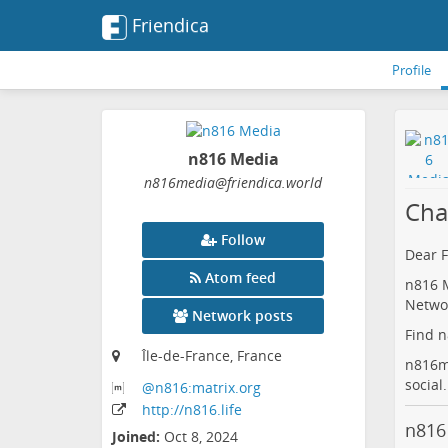
Friendica
Profile
n816 Media
n816media
@friendica
.world
Cha
Follow
Dear 
Atom feed
n816 M
Netwo
Network posts
Find 
Île-de-France, France
n816m
social
@n816:matrix
.org
http:
/
/n816
.life
n816
Joined:
Oct 8, 2024