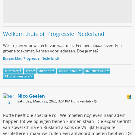
Welkom thuis bij Progressief Nederland
We strijden voor wat écht van waarde is. Een betaalbaar leven. Een
groene toekomst. Kansen voor iedereen. Doe je mee?
Bureau Max (Progressief Nederland)
#
limburg
#
pro
#
wonen
#
NulPuntNul
#
Nuchterheid
#
Bouwmeesters
Nico Geelen
Saturday, March 28, 2026, 3:51 PM from Fedilab
•
Rutte heeft die speciale rol. We moeten nog even naar adem
happen tot we op eigen benen kunnen staan. Die expansiedrift
van zowel China en Rusland alsook de VS lijkt Europa te
verpletteren, maar we zullen een antwoord moeten hebben. De