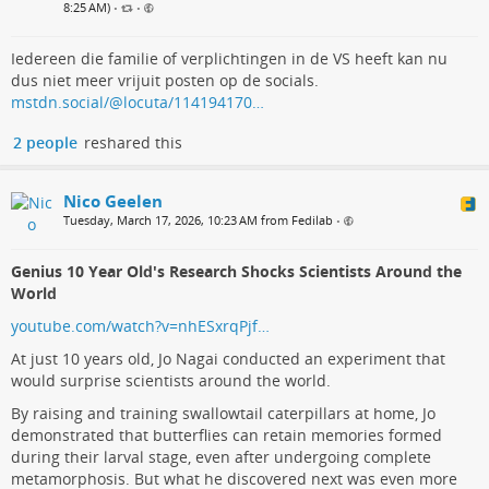
8:25 AM)
•
•
Iedereen die familie of verplichtingen in de VS heeft kan nu
dus niet meer vrijuit posten op de socials.
mstdn.social/@locuta/114194170…
2 people
reshared this
Nico Geelen
Tuesday, March 17, 2026, 10:23 AM from Fedilab
•
Genius 10 Year Old's Research Shocks Scientists Around the
World
youtube.com/watch?v=nhESxrqPjf…
At just 10 years old, Jo Nagai conducted an experiment that
would surprise scientists around the world.
By raising and training swallowtail caterpillars at home, Jo
demonstrated that butterflies can retain memories formed
during their larval stage, even after undergoing complete
metamorphosis. But what he discovered next was even more