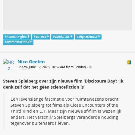
#
humanrights
#
europa
#
asielcrisis
#
Migratiepact
#
systeemkritiek
Nico Geelen
Friday, June 12, 2026, 10:37 AM from Fedilab
•
Steven Spielberg over zijn nieuwe film ‘Disclosure Day’: ‘Ik
denk zelf dat het géén sciencefiction is’
Een levenslange fascinatie voor ruimtewezens bracht
Steven Spielberg tot films als Close Encounters of the
Third Kind en E.T. Maar zijn nieuwe sf-film is wezenlijk
anders. Het verschil? Spielbergs veranderde houding
tegenover buitenaards leven.