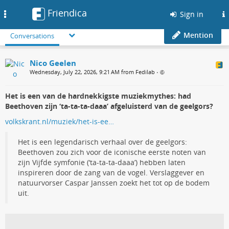
Friendica
Toggle
Sign in
navigation
Mention
Conversations
Nico Geelen
Wednesday, July 22, 2026, 9:21 AM from Fedilab
•
Het is een van de hardnekkigste muziekmythes: had
Beethoven zijn ‘ta-ta-ta-daaa’ afgeluisterd van de geelgors?
volkskrant.nl/muziek/het-is-ee…
Het is een legendarisch verhaal over de geelgors:
Beethoven zou zich voor de iconische eerste noten van
zijn Vijfde symfonie (‘ta-ta-ta-daaa’) hebben laten
inspireren door de zang van de vogel. Verslaggever en
natuurvorser Caspar Janssen zoekt het tot op de bodem
uit.