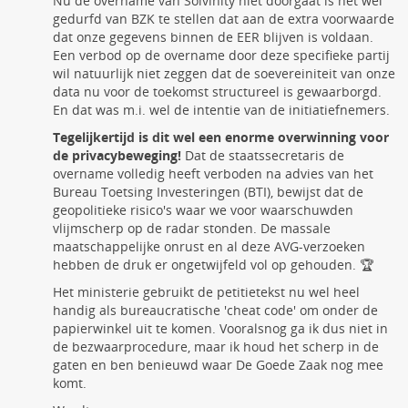
Nu de overname van Solvinity niet doorgaat is het wel
gedurfd van BZK te stellen dat aan de extra voorwaarde
dat onze gegevens binnen de EER blijven is voldaan.
Een verbod op de overname door deze specifieke partij
wil natuurlijk niet zeggen dat de soevereiniteit van onze
data nu voor de toekomst structureel is gewaarborgd.
En dat was m.i. wel de intentie van de initiatiefnemers.
Tegelijkertijd is dit wel een enorme overwinning voor
de privacybeweging!
Dat de staatssecretaris de
overname volledig heeft verboden na advies van het
Bureau Toetsing Investeringen (BTI), bewijst dat de
geopolitieke risico's waar we voor waarschuwden
vlijmscherp op de radar stonden. De massale
maatschappelijke onrust en al deze AVG-verzoeken
hebben de druk er ongetwijfeld vol op gehouden. 🏆
Het ministerie gebruikt de petitietekst nu wel heel
handig als bureaucratische 'cheat code' om onder de
papierwinkel uit te komen. Vooralsnog ga ik dus niet in
de bezwaarprocedure, maar ik houd het scherp in de
gaten en ben benieuwd waar De Goede Zaak nog mee
komt.