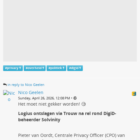
#
privacy
#
overheid
#
politiek
#
digid
in reply to Nico Geelen
Nico Geelen
•
Sunday, April 26, 2026, 12:08 PM
Het moet niet gekker worden! 🧐
Logius ontslagen via Trouw na rel rond DigiD-
beheerder Solvinity
Pieter van Oordt, Centrale Privacy Officer (CPO) van