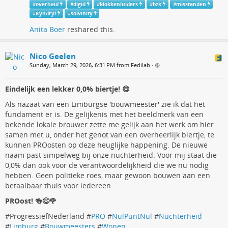
#
overheid
#
digid
#
klokkenluiders
#
bzk
#
misstanden
#
Kyndryl
#
solvinity
Anita Boer
reshared this.
Nico Geelen
Sunday, March 29, 2026, 6:31 PM from Fedilab
•
Eindelijk een lekker 0,0% biertje! 😋
​Als nazaat van een Limburgse 'bouwmeester' zie ik dat het
fundament er is. De gelijkenis met het beeldmerk van een
bekende lokale brouwer zette me gelijk aan het werk om hier
samen met u, onder het genot van een overheerlijk biertje, te
kunnen PROosten op deze heuglijke happening. De nieuwe
naam past simpelweg bij onze nuchterheid. Voor mij staat die
0,0% dan ook voor de verantwoordelijkheid die we nu nodig
hebben. Geen politieke roes, maar gewoon bouwen aan een
betaalbaar thuis voor iedereen.
​PROost! 🍻😋🌹
​#ProgressiefNederland #
PRO
#
NulPuntNul
#
Nuchterheid
#
Limburg
#
Bouwmeesters
#
Wonen