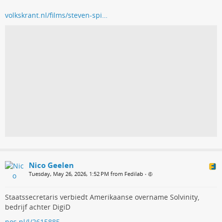
volkskrant.nl/films/steven-spi…
Nico Geelen
Tuesday, May 26, 2026, 1:52 PM from Fedilab
•
Staatssecretaris verbiedt Amerikaanse overname Solvinity,
bedrijf achter DigiD
nos.nl/l/2615885