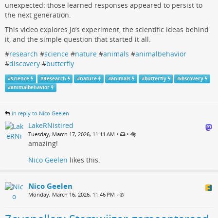
unexpected: those learned responses appeared to persist to
the next generation.
This video explores Jo’s experiment, the scientific ideas behind
it, and the simple question that started it all.
#
research
#
science
#
nature
#
animals
#
animalbehavior
#
discovery
#
butterfly
#
Science
#
Research
#
nature
#
animals
#
butterfly
#
discovery
#
animalbehavior
in reply to Nico Geelen
LakeRNistired
•
•
Tuesday, March 17, 2026, 11:11 AM
amazing!
Nico Geelen
likes this.
Nico Geelen
Monday, March 16, 2026, 11:46 PM
•