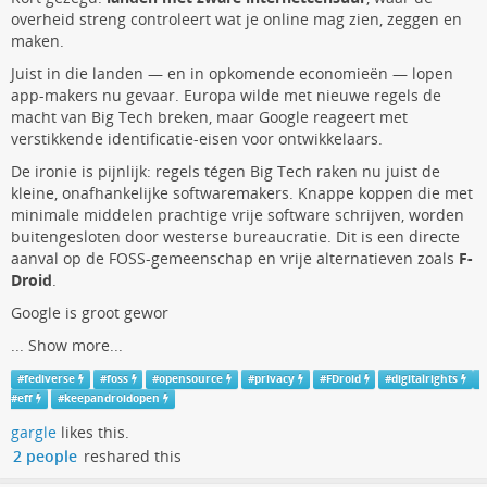
overheid streng controleert wat je online mag zien, zeggen en
maken.
Juist in die landen — en in opkomende economieën — lopen
app-makers nu gevaar. Europa wilde met nieuwe regels de
macht van Big Tech breken, maar Google reageert met
verstikkende identificatie-eisen voor ontwikkelaars.
De ironie is pijnlijk: regels tégen Big Tech raken nu juist de
kleine, onafhankelijke softwaremakers. Knappe koppen die met
minimale middelen prachtige vrije software schrijven, worden
buitengesloten door westerse bureaucratie. Dit is een directe
aanval op de FOSS-gemeenschap en vrije alternatieven zoals
F-
Droid
.
Google is groot gewor
...
Show more...
#
fediverse
#
foss
#
opensource
#
privacy
#
FDroid
#
digitalrights
#
eff
#
keepandroidopen
gargle
likes this.
2 people
reshared this