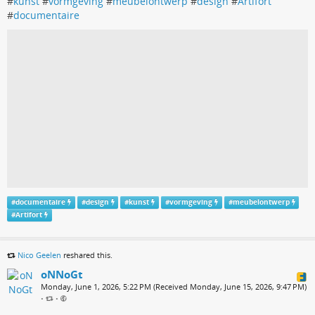
#
kunst
#
vormgeving
#
meubelontwerp
#
design
#
Artifort
#
documentaire
#
documentaire
#
design
#
kunst
#
vormgeving
#
meubelontwerp
#
Artifort
Nico Geelen
reshared this.
oNNoGt
Monday, June 1, 2026, 5:22 PM (Received Monday, June 15, 2026, 9:47 PM)
•
•