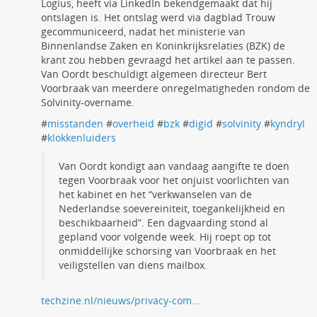
Logius, heeft via LinkedIn bekendgemaakt dat hij
ontslagen is. Het ontslag werd via dagblad Trouw
gecommuniceerd, nadat het ministerie van
Binnenlandse Zaken en Koninkrijksrelaties (BZK) de
krant zou hebben gevraagd het artikel aan te passen.
Van Oordt beschuldigt algemeen directeur Bert
Voorbraak van meerdere onregelmatigheden rondom de
Solvinity-overname.
#
misstanden
#
overheid
#
bzk
#
digid
#
solvinity
#
kyndryl
#
klokkenluiders
Van Oordt kondigt aan vandaag aangifte te doen
tegen Voorbraak voor het onjuist voorlichten van
het kabinet en het “verkwanselen van de
Nederlandse soevereiniteit, toegankelijkheid en
beschikbaarheid”. Een dagvaarding stond al
gepland voor volgende week. Hij roept op tot
onmiddellijke schorsing van Voorbraak en het
veiligstellen van diens mailbox.
techzine.nl/nieuws/privacy-com…