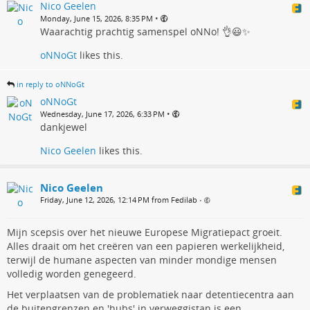
Nico Geelen
•
Monday, June 15, 2026, 8:35 PM
Waarachtig prachtig samenspel oNNo! 👌😃✨
oNNoGt
likes this.
in reply to oNNoGt
oNNoGt
•
Wednesday, June 17, 2026, 6:33 PM
dankjewel
Nico Geelen
likes this.
Nico Geelen
Friday, June 12, 2026, 12:14 PM from Fedilab
•
Mijn scepsis over het nieuwe Europese Migratiepact groeit.
Alles draait om het creëren van een papieren werkelijkheid,
terwijl de humane aspecten van minder mondige mensen
volledig worden genegeerd.
Het verplaatsen van de problematiek naar detentiecentra aan
de buitengrenzen en 'hubs' in verweggistan is een