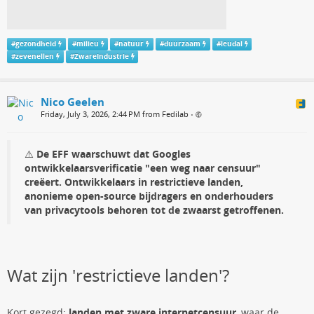
#
gezondheid
#
milieu
#
natuur
#
duurzaam
#
leudal
#
zevenellen
#
ZwareIndustrie
Nico Geelen
Friday, July 3, 2026, 2:44 PM from Fedilab
•
⚠️
De EFF waarschuwt dat Googles
ontwikkelaarsverificatie "een weg naar censuur"
creëert. Ontwikkelaars in restrictieve landen,
anonieme open-source bijdragers en onderhouders
van privacytools behoren tot de zwaarst getroffenen.
Wat zijn 'restrictieve landen'?
Kort gezegd:
landen met zware internetcensuur
, waar de