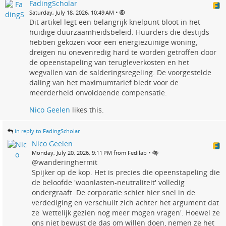
FadingScholar
•
Saturday, July 18, 2026, 10:49 AM
Dit artikel legt een belangrijk knelpunt bloot in het
huidige duurzaamheidsbeleid. Huurders die destijds
hebben gekozen voor een energiezuinige woning,
dreigen nu onevenredig hard te worden getroffen door
de opeenstapeling van terugleverkosten en het
wegvallen van de salderingsregeling. De voorgestelde
daling van het maximumtarief biedt voor de
meerderheid onvoldoende compensatie.
Nico Geelen
likes this.
in reply to FadingScholar
Nico Geelen
•
Monday, July 20, 2026, 9:11 PM from Fedilab
@wanderinghermit
Spijker op de kop. Het is precies die opeenstapeling die
de beloofde 'woonlasten-neutraliteit' volledig
ondergraaft. De corporatie schiet hier snel in de
verdediging en verschuilt zich achter het argument dat
ze 'wettelijk gezien nog meer mogen vragen'. Hoewel ze
ons niet bewust de das om willen doen, nemen ze het